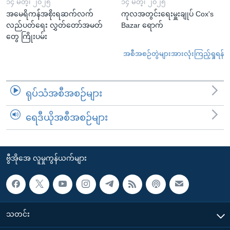
၁၄ မတ္၊ ၂၀၂၅
၁၄ မတ္၊ ၂၀၂၅
အမေရိကန်အစိုးရဆက်လက်
ကုလအတွင်းရေးမှူးချုပ် Cox's
လည်ပတ်ရေး လွှတ်တော်အမတ်
Bazar ရောက်
တွေ ကြိုးပမ်း
အစီအစဉ်တွဲများအားလုံးကြည့်ရှုရန်
ရုပ်သံအစီအစဉ်များ
ရေဒီယိုအစီအစဉ်များ
ဗွီအိုအေ လူမှုကွန်ယက်များ
သတင်း