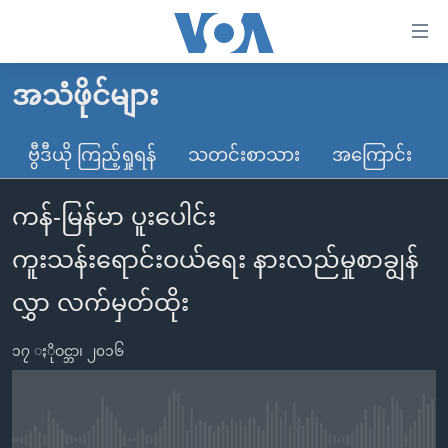
သုံး
ရ
လွယ်ကူ
အသံဖိုင်များ
မူလစာမျက်နှာ
စေ
မြန်မာ
ဗွီဒီယို ကြည့်ရှုရန်
သတင်းစာသား
အကြောင်း
သည့်
ကမ္ဘာ့သတင်းများ
Link
ကန်-မြန်မာ ပူးပေါင်း
ဗွီဒီယို
နိုင်ငံတကာ
များ
သတင်းလွတ်လပ်ခွင့်
အမေရိကန်
ကူးသန်းရောင်းဝယ်ရေး နားလည်မှုစာချွန်
ပင်မ
ရပ်ဝန်းတခု လမ်းတခု အလွန်
တရုတ်
အကြောင်းအရာ
လွှာ လက်မှတ်ထိုး
သို့
အင်္ဂလိပ်စာလေ့လာမယ်
အစ္စရေး-ပါလက်စတိုင်း
ကျော်
၁၇ ႏိုဝင္ဘာ၊ ၂၀၁၆
အပတ်စဉ်ကဏ္ဍများ
အမေရိကန်သုံးအီဒီယံ
ကြည့်
ရေဒီယိုနှင့်ရုပ်သံ အချက်အလက်များ
မကြေးမုံရဲ့ အင်္ဂလိပ်စာ
ရေဒီယို
ရန်
ပင်မ
ရေဒီယို/တီဗွီအစီအစဉ်
ရုပ်ရှင်ထဲက အင်္ဂလိပ်စာ
တီဗွီ