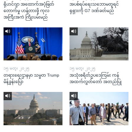
ရိုဟင်ဂျာ အထောက်အပံ့ဖြတ်
အပစ်ရပ်ရေးသဘောမတူရင်
တောက်မှု ဟန့်တားဖို့ ကုလ
ရုရှားကို G7 ဒဏ်ခတ်မည်
အကြီးအကဲ ကြိုးပမ်းမည်
၁၅ မတ္၊ ၂၀၂၅
၁၅ မတ္၊ ၂၀၂၅
တရားရေးဌာနမှာ သမ္မတ Trump
အသုံးစရိတ်ဥပဒေကြမ်း ကန်
မိန့်ခွန်းပြော
အထက်လွှတ်တော် အတည်ပြု