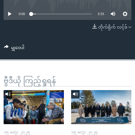
No media source currently available
အ
သုတပဒေသာ အင်္ဂလိပ်စာ
ညွန်း
Learning English
0:00
3:33
စာမျက်နှာ
သို့
ဗွီအိုအေ လူမှုကွန်ယက်များ
တိုက်ရိုက် လင့်ခ်
ကျော်
ကြည့်
မျှဝေပါ
ရန်
ဘာသာစကားများ
ရှာဖွေ
ရန်
နေရာ
ဗွီဒီယို ကြည့်ရှုရန်
သို့
ကျော်
ရန်
၁၅ မတ္၊ ၂၀၂၅
၁၅ မတ္၊ ၂၀၂၅