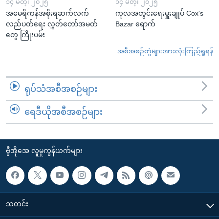
၁၄ မတ္၊ ၂၀၂၅
၁၄ မတ္၊ ၂၀၂၅
အမေရိကန်အစိုးရဆက်လက်
ကုလအတွင်းရေးမှူးချုပ် Cox's
လည်ပတ်ရေး လွှတ်တော်အမတ်
Bazar ရောက်
တွေ ကြိုးပမ်း
အစီအစဉ်တွဲများအားလုံးကြည့်ရှုရန်
ရုပ်သံအစီအစဉ်များ
ရေဒီယိုအစီအစဉ်များ
ဗွီအိုအေ လူမှုကွန်ယက်များ
သတင်း