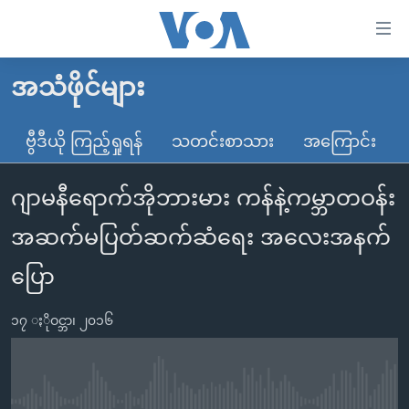
သုံး
ရ
လွယ်ကူ
အသံဖိုင်များ
မူလစာမျက်နှာ
စေ
မြန်မာ
ဗွီဒီယို ကြည့်ရှုရန်
သတင်းစာသား
အကြောင်း
သည့်
ကမ္ဘာ့သတင်းများ
Link
ဂျာမနီရောက်အိုဘားမား ကန်နဲ့ကမ္ဘာတဝန်း
ဗွီဒီယို
နိုင်ငံတကာ
များ
သတင်းလွတ်လပ်ခွင့်
အမေရိကန်
အဆက်မပြတ်ဆက်ဆံရေး အလေးအနက်
ပင်မ
ရပ်ဝန်းတခု လမ်းတခု အလွန်
တရုတ်
အကြောင်းအရာ
ပြော
သို့
အင်္ဂလိပ်စာလေ့လာမယ်
အစ္စရေး-ပါလက်စတိုင်း
ကျော်
၁၇ ႏိုဝင္ဘာ၊ ၂၀၁၆
အပတ်စဉ်ကဏ္ဍများ
အမေရိကန်သုံးအီဒီယံ
ကြည့်
ရေဒီယိုနှင့်ရုပ်သံ အချက်အလက်များ
မကြေးမုံရဲ့ အင်္ဂလိပ်စာ
ရေဒီယို
ရန်
ပင်မ
ရေဒီယို/တီဗွီအစီအစဉ်
ရုပ်ရှင်ထဲက အင်္ဂလိပ်စာ
တီဗွီ