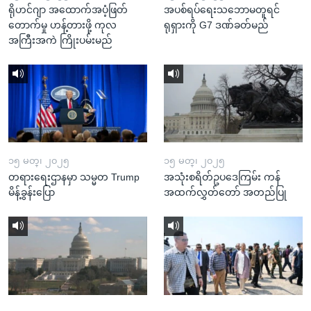
ရိုဟင်ဂျာ အထောက်အပံ့ဖြတ်
အပစ်ရပ်ရေးသဘောမတူရင်
တောက်မှု ဟန့်တားဖို့ ကုလ
ရုရှားကို G7 ဒဏ်ခတ်မည်
အကြီးအကဲ ကြိုးပမ်းမည်
၁၅ မတ္၊ ၂၀၂၅
၁၅ မတ္၊ ၂၀၂၅
တရားရေးဌာနမှာ သမ္မတ Trump
အသုံးစရိတ်ဥပဒေကြမ်း ကန်
မိန့်ခွန်းပြော
အထက်လွှတ်တော် အတည်ပြု