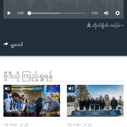
No media source currently available
အ
သုတပဒေသာ အင်္ဂလိပ်စာ
ညွန်း
Learning English
0:00
0:54
စာမျက်နှာ
သို့
ဗွီအိုအေ လူမှုကွန်ယက်များ
တိုက်ရိုက် လင့်ခ်
ကျော်
ကြည့်
မျှဝေပါ
ရန်
ဘာသာစကားများ
ရှာဖွေ
ရန်
နေရာ
ဗွီဒီယို ကြည့်ရှုရန်
သို့
ကျော်
ရန်
၁၅ မတ္၊ ၂၀၂၅
၁၅ မတ္၊ ၂၀၂၅