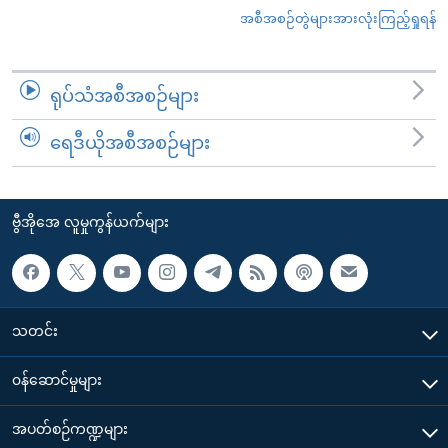
အစီအစဉ်တွဲများအားလုံးကြည့်ရှုရန်
ရုပ်သံအစီအစဉ်များ
ရေဒီယိုအစီအစဉ်များ
ဗွီအိုအေ လူမှုကွန်ယက်များ
သတင်း
၀န်ဆောင်မှုများ
အပတ်စဉ်ကဏ္ဍများ