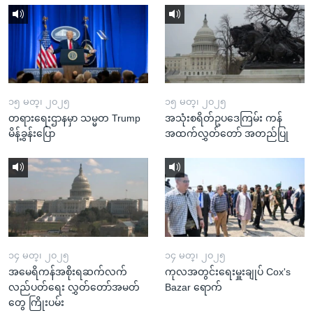
၁၅ မတ္၊ ၂၀၂၅
၁၅ မတ္၊ ၂၀၂၅
တရားရေးဌာနမှာ သမ္မတ Trump
အသုံးစရိတ်ဥပဒေကြမ်း ကန်
မိန့်ခွန်းပြော
အထက်လွှတ်တော် အတည်ပြု
၁၄ မတ္၊ ၂၀၂၅
၁၄ မတ္၊ ၂၀၂၅
အမေရိကန်အစိုးရဆက်လက်
ကုလအတွင်းရေးမှူးချုပ် Cox's
လည်ပတ်ရေး လွှတ်တော်အမတ်
Bazar ရောက်
တွေ ကြိုးပမ်း