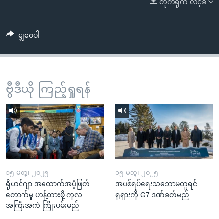
တိုက်ရိုက် လင့်ခ်
အ
သုတပဒေသာ အင်္ဂလိပ်စာ
ညွန်း
Learning English
စာမျက်နှာ
မျှဝေပါ
သို့
ဗွီအိုအေ လူမှုကွန်ယက်များ
ကျော်
ကြည့်
ရန်
ဗွီဒီယို ကြည့်ရှုရန်
ဘာသာစကားများ
ရှာဖွေ
ရန်
နေရာ
သို့
ကျော်
ရန်
၁၅ မတ္၊ ၂၀၂၅
၁၅ မတ္၊ ၂၀၂၅
ရိုဟင်ဂျာ အထောက်အပံ့ဖြတ်
အပစ်ရပ်ရေးသဘောမတူရင်
တောက်မှု ဟန့်တားဖို့ ကုလ
ရုရှားကို G7 ဒဏ်ခတ်မည်
အကြီးအကဲ ကြိုးပမ်းမည်