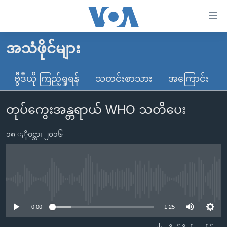
သုံး
ရ
လွယ်ကူ
အသံဖိုင်များ
မူလစာမျက်နှာ
စေ
မြန်မာ
ဗွီဒီယို ကြည့်ရှုရန်
သတင်းစာသား
အကြောင်း
သည့်
ကမ္ဘာ့သတင်းများ
Link
တုပ်ကွေးအန္တရာယ် WHO သတိပေး
ဗွီဒီယို
နိုင်ငံတကာ
များ
သတင်းလွတ်လပ်ခွင့်
အမေရိကန်
ပင်မ
၁၈ ႏိုဝင္ဘာ၊ ၂၀၁၆
ရပ်ဝန်းတခု လမ်းတခု အလွန်
တရုတ်
အကြောင်းအရာ
သို့
အင်္ဂလိပ်စာလေ့လာမယ်
အစ္စရေး-ပါလက်စတိုင်း
ကျော်
အပတ်စဉ်ကဏ္ဍများ
အမေရိကန်သုံးအီဒီယံ
No media source currently available
ကြည့်
ရေဒီယိုနှင့်ရုပ်သံ အချက်အလက်များ
မကြေးမုံရဲ့ အင်္ဂလိပ်စာ
ရေဒီယို
ရန်
0:00
1:25
ပင်မ
ရေဒီယို/တီဗွီအစီအစဉ်
ရုပ်ရှင်ထဲက အင်္ဂလိပ်စာ
တီဗွီ