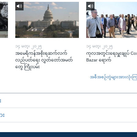
၁၄ မတ္၊ ၂၀၂၅
၁၄ မတ္၊ ၂၀၂၅
အမေရိကန်အစိုးရဆက်လက်
ကုလအတွင်းရေးမှူးချုပ် Co
လည်ပတ်ရေး လွှတ်တော်အမတ်
Bazar ရောက်
တွေ ကြိုးပမ်း
အစီအစဉ်တွဲများအားလုံးကြည့
း
ား