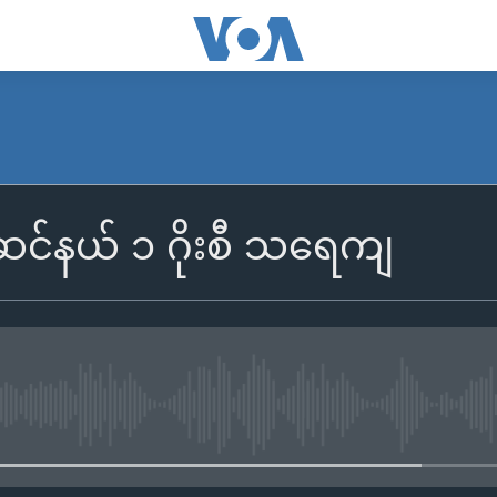
ာဆင်နယ် ၁ ဂိုးစီ သရေကျ
No media source currently availa