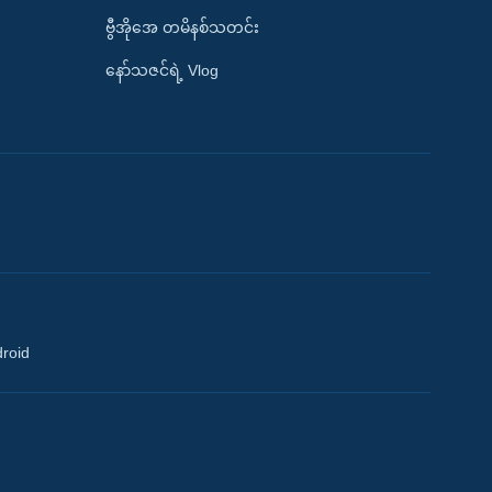
ဗွီအိုအေ တမိနစ်သတင်း
နော်သဇင်ရဲ့ Vlog
droid