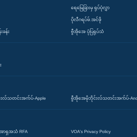
ရေမြေခြားမှ ရုပ်ပုံလွှာ
ပိုလီဂရပ်ဖ်.အင်ဖို
်းခန်း
ဗွီအိုအေ ပုံပြရုပ်သံ
း
ိုင်းလ်သတင်းအက်ပ်-Apple
ဗွီအိုအေမိုဘိုင်းလ်သတင်းအက်ပ်-An
 အာရှအသံ RFA
VOA's Privacy Policy