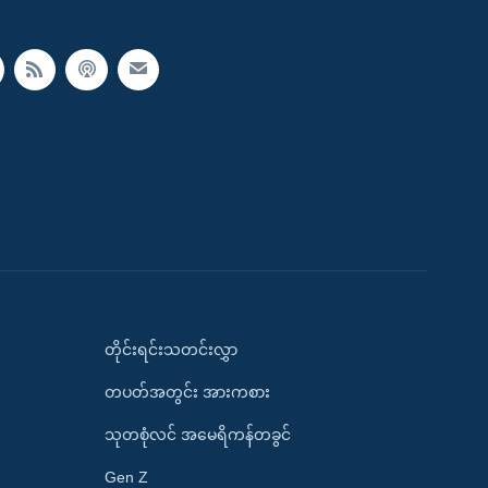
တိုင်းရင်းသတင်းလွှာ
တပတ်အတွင်း အားကစား
သုတစုံလင် အမေရိကန်တခွင်
Gen Z