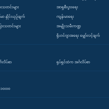
ားသတင်းများ
အာရှစီးပွားရေး
်မာ နှိုင်းယှဉ်ချက်
ကျန်းမာရေး
ပြားသတင်းများ
အမျိုးသမီးကဏ္ဍ
ရိုဟင်ဂျာအရေး မျှော်လင့်ချက်
်္ဂလိပ်စာ
ရုပ်ရှင်ထဲက အင်္ဂလိပ်စာ
၀-၁၀း၀၀