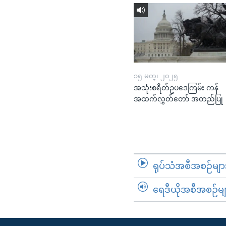
၁၅ မတ္၊ ၂၀၂၅
အသုံးစရိတ်ဥပဒေကြမ်း ကန်
အထက်လွှတ်တော် အတည်ပြု
ရုပ်သံအစီအစဉ်မျာ
ရေဒီယိုအစီအစဉ်မျ