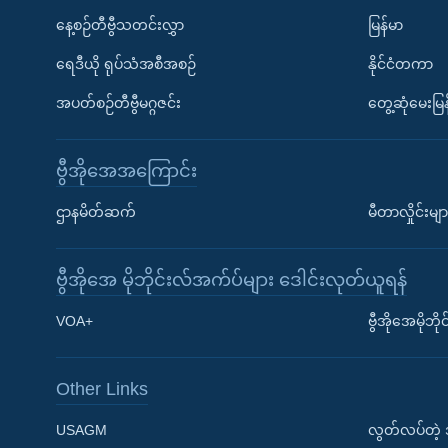
နေ့စဉ်တီဗွီသတင်းလွှာ
မြန်မာ
ရေဒီယို ရုပ်သံအစီအစဉ်
နိုင်ငံတကာ
အပတ်စဉ်တီဗွီမဂ္ဂဇင်း
တွေ့ဆုံမေးမြန
ဗွီအိုအေအကြောင်း
ဌာနမိတ်ဆက်
မီတာလှိုင်းမျာ
ဗွီအိုအေ မိုဘိုင်းလ်အက်ပ်များ ဒေါင်းလုတ်ယူရန်
Learning English
VOA+
ဗွီအိုအေမိုဘ
ဗွီအိုအေ လူမှုကွန်ယက်များ
Other Links
USAGM
လွတ်လပ်တဲ့