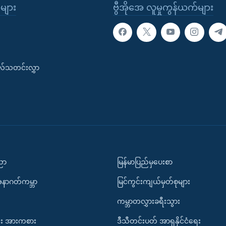
ုများ
ဗွီအိုအေ လူမှုကွန်ယက်များ
းလ်သတင်းလွှာ
ပညာ
မြန်မာပြည်မှပေးစာ
အနာဂတ်ကမ္ဘာ
မြင်ကွင်းကျယ်မှတ်စုများ
ကမ္ဘာတလွှားခရီးသွား
း အားကစား
ဒီသီတင်းပတ် အာရှနိုင်ငံရေး