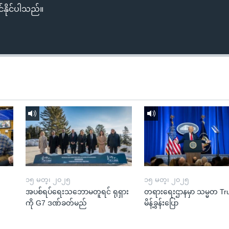
်နိုင်ပါသည်။
၁၅ မတ္၊ ၂၀၂၅
၁၅ မတ္၊ ၂၀၂၅
အပစ်ရပ်ရေးသဘောမတူရင် ရုရှား
တရားရေးဌာနမှာ သမ္မတ T
ကို G7 ဒဏ်ခတ်မည်
မိန့်ခွန်းပြော