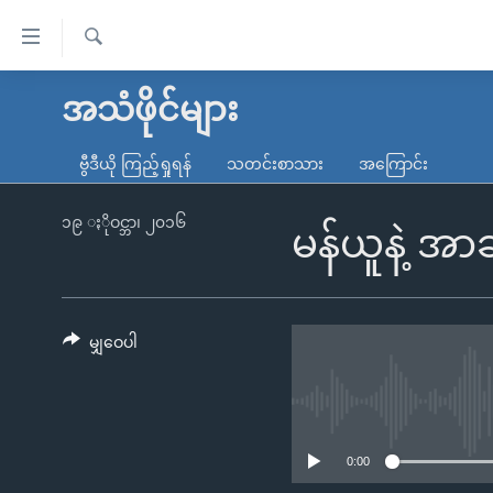
သုံး
ရ
ရှာဖွေ
လွယ်ကူ
မူလစာမျက်နှာ
အသံဖိုင်များ
ရ
စေ
မြန်မာ
လာ
ဗွီဒီယို ကြည့်ရှုရန်
သတင်းစာသား
အကြောင်း
သည့်
ဒ်
ကမ္ဘာ့သတင်းများ
Link
ဗွီဒီယို
နိုင်ငံတကာ
၁၉ ႏိုဝင္ဘာ၊ ၂၀၁၆
မန်ယူနဲ့ အ
များ
သတင်းလွတ်လပ်ခွင့်
အမေရိကန်
ပင်မ
ရပ်ဝန်းတခု လမ်းတခု အလွန်
တရုတ်
အကြောင်းအရာ
အင်္ဂလိပ်စာလေ့လာမယ်
အစ္စရေး-ပါလက်စတိုင်း
မျှဝေပါ
သို့
အပတ်စဉ်ကဏ္ဍများ
အမေရိကန်သုံးအီဒီယံ
ကျော်
ကြည့်
ရေဒီယိုနှင့်ရုပ်သံ အချက်အလက်များ
မကြေးမုံရဲ့ အင်္ဂလိပ်စာ
ရေဒီယို
ရန်
ရေဒီယို/တီဗွီအစီအစဉ်
ရုပ်ရှင်ထဲက အင်္ဂလိပ်စာ
တီဗွီ
0:00
ပင်မ