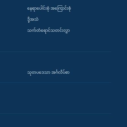
နေရာပေါင်းစုံ အကြောင်းစုံ
ဒို့အသံ
သက်တံရောင်သတင်းလွှာ
သုတပဒေသာ အင်္ဂလိပ်စာ