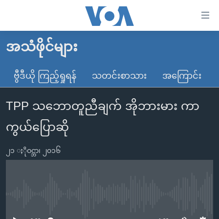
သုံး
ရ
လွယ်ကူ
အသံဖိုင်များ
မူလစာမျက်နှာ
စေ
မြန်မာ
ဗွီဒီယို ကြည့်ရှုရန်
သတင်းစာသား
အကြောင်း
သည့်
ကမ္ဘာ့သတင်းများ
Link
TPP သဘောတူညီချက် အိုဘားမား ကာ
ဗွီဒီယို
နိုင်ငံတကာ
များ
သတင်းလွတ်လပ်ခွင့်
အမေရိကန်
ကွယ်ပြောဆို
ပင်မ
ရပ်ဝန်းတခု လမ်းတခု အလွန်
တရုတ်
အကြောင်းအရာ
၂၁ ႏိုဝင္ဘာ၊ ၂၀၁၆
သို့
အင်္ဂလိပ်စာလေ့လာမယ်
အစ္စရေး-ပါလက်စတိုင်း
ကျော်
အပတ်စဉ်ကဏ္ဍများ
အမေရိကန်သုံးအီဒီယံ
ကြည့်
ရေဒီယိုနှင့်ရုပ်သံ အချက်အလက်များ
မကြေးမုံရဲ့ အင်္ဂလိပ်စာ
ရေဒီယို
ရန်
No media source currently available
ပင်မ
ရေဒီယို/တီဗွီအစီအစဉ်
ရုပ်ရှင်ထဲက အင်္ဂလိပ်စာ
တီဗွီ