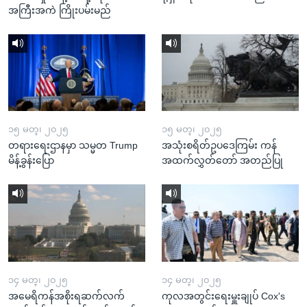
အကြီးအကဲ ကြိုးပမ်းမည်
၁၅ မတ္၊ ၂၀၂၅
၁၅ မတ္၊ ၂၀၂၅
တရားရေးဌာနမှာ သမ္မတ Trump
အသုံးစရိတ်ဥပဒေကြမ်း ကန်
မိန့်ခွန်းပြော
အထက်လွှတ်တော် အတည်ပြု
၁၄ မတ္၊ ၂၀၂၅
၁၄ မတ္၊ ၂၀၂၅
အမေရိကန်အစိုးရဆက်လက်
ကုလအတွင်းရေးမှူးချုပ် Cox's