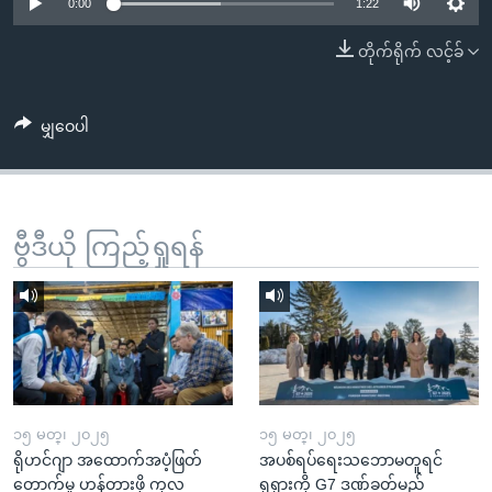
အ
0:00
1:22
သုတပဒေသာ အင်္ဂလိပ်စာ
ညွန်း
Learning English
တိုက်ရိုက် လင့်ခ်
စာမျက်နှာ
သို့
ဗွီအိုအေ လူမှုကွန်ယက်များ
ကျော်
မျှဝေပါ
ကြည့်
ရန်
ဘာသာစကားများ
ရှာဖွေ
ဗွီဒီယို ကြည့်ရှုရန်
ရန်
နေရာ
သို့
ကျော်
ရန်
၁၅ မတ္၊ ၂၀၂၅
၁၅ မတ္၊ ၂၀၂၅
ရိုဟင်ဂျာ အထောက်အပံ့ဖြတ်
အပစ်ရပ်ရေးသဘောမတူရင်
တောက်မှု ဟန့်တားဖို့ ကုလ
ရုရှားကို G7 ဒဏ်ခတ်မည်