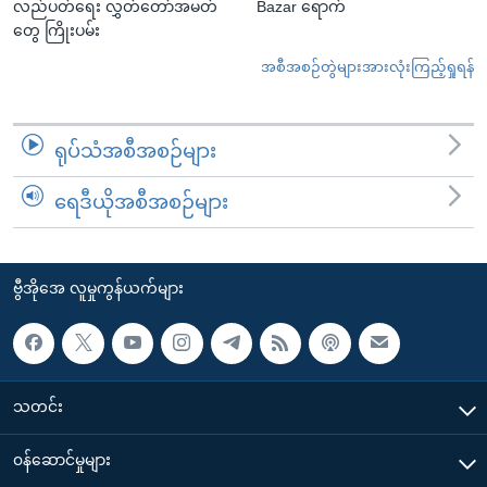
လည်ပတ်ရေး လွှတ်တော်အမတ်
Bazar ရောက်
တွေ ကြိုးပမ်း
အစီအစဉ်တွဲများအားလုံးကြည့်ရှုရန်
ရုပ်သံအစီအစဉ်များ
ရေဒီယိုအစီအစဉ်များ
ဗွီအိုအေ လူမှုကွန်ယက်များ
သတင်း
၀န်ဆောင်မှုများ