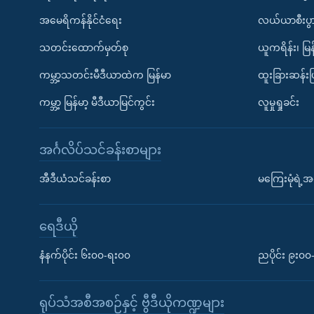
အမေရိကန်နိုင်ငံရေး
လယ်ယာစီးပွ
သတင်းထောက်မှတ်စု
ယူကရိန်း၊ မြန
ကမ္ဘာ့သတင်းမီဒီယာထဲက မြန်မာ
ထူးခြားဆန်း
ကမ္ဘာ့ မြန်မာ့ မီဒီယာမြင်ကွင်း
လူမှုရှုခင်း
အင်္ဂလိပ်သင်ခန်းစာများ
အီဒီယံသင်ခန်းစာ
မကြေးမုံရဲ့အင
ရေဒီယို
နံနက်ပိုင်း ၆း၀၀-ရး၀၀
ညပိုင်း ၉း၀
ရုပ်သံအစီအစဉ်နှင့် ဗွီဒီယိုကဏ္ဍများ