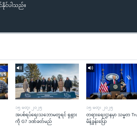
်နိုင်ပါသည်။
၁၅ မတ္၊ ၂၀၂၅
၁၅ မတ္၊ ၂၀၂၅
အပစ်ရပ်ရေးသဘောမတူရင် ရုရှား
တရားရေးဌာနမှာ သမ္မတ T
ကို G7 ဒဏ်ခတ်မည်
မိန့်ခွန်းပြော