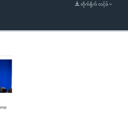
တိုက်ရိုက် လင့်ခ်
EMBED
rump