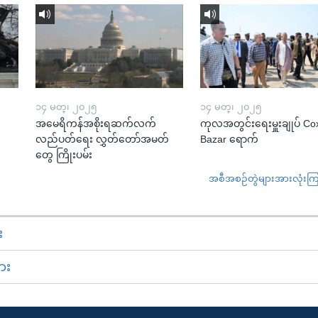
၁၄ မတ္၊ ၂၀၂၅
၁၄ မတ္၊ ၂၀၂၅
အမေရိကန်အစိုးရဆက်လက်
ကုလအတွင်းရေးမှူးချုပ် Co
လည်ပတ်ရေး လွှတ်တော်အမတ်
Bazar ရောက်
တွေ ကြိုးပမ်း
အစီအစဉ်တွဲများအားလုံးကြည့
း
ား