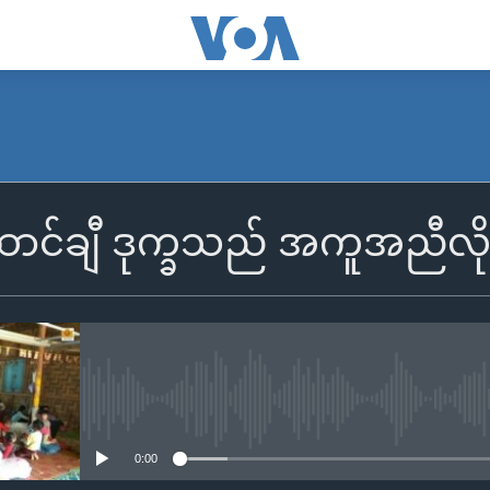
ထောင်ချီ ဒုက္ခသည် အကူအညီလိ
No media source currently availa
0:00