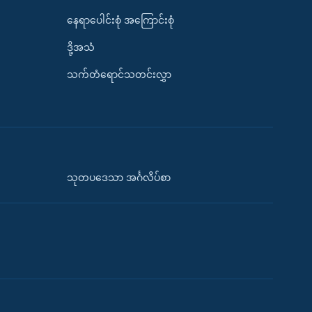
နေရာပေါင်းစုံ အကြောင်းစုံ
ဒို့အသံ
သက်တံရောင်သတင်းလွှာ
သုတပဒေသာ အင်္ဂလိပ်စာ