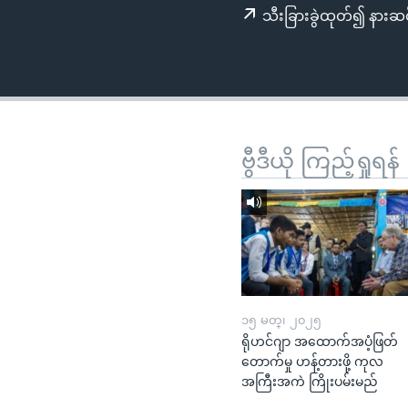
သုတပဒေသာ အင်္ဂလိပ်စာ
အ
သီးခြားခွဲထုတ်၍ နားဆင
ညွန်း
စာမျက်နှာ
သို့
ကျော်
ကြည့်
ရန်
ဗွီဒီယို ကြည့်ရှုရန်
ရှာဖွေ
ရန်
နေရာ
သို့
ကျော်
ရန်
၁၅ မတ္၊ ၂၀၂၅
ရိုဟင်ဂျာ အထောက်အပံ့ဖြတ်
တောက်မှု ဟန့်တားဖို့ ကုလ
အကြီးအကဲ ကြိုးပမ်းမည်