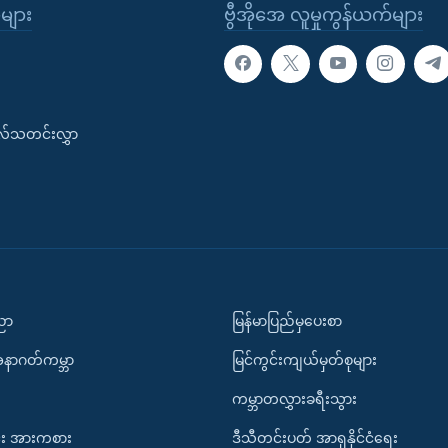
ုများ
ဗွီအိုအေ လူမှုကွန်ယက်များ
းလ်သတင်းလွှာ
ပညာ
မြန်မာပြည်မှပေးစာ
အနာဂတ်ကမ္ဘာ
မြင်ကွင်းကျယ်မှတ်စုများ
ကမ္ဘာတလွှားခရီးသွား
း အားကစား
ဒီသီတင်းပတ် အာရှနိုင်ငံရေး