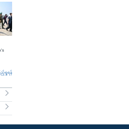
x's
်ရှုရန်