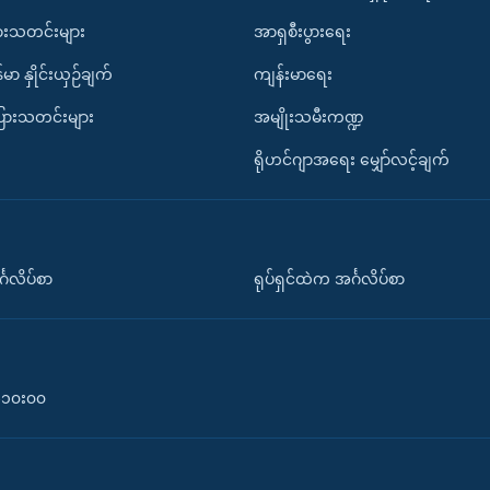
ားသတင်းများ
အာရှစီးပွားရေး
်မာ နှိုင်းယှဉ်ချက်
ကျန်းမာရေး
ပြားသတင်းများ
အမျိုးသမီးကဏ္ဍ
ရိုဟင်ဂျာအရေး မျှော်လင့်ချက်
်္ဂလိပ်စာ
ရုပ်ရှင်ထဲက အင်္ဂလိပ်စာ
၀-၁၀း၀၀