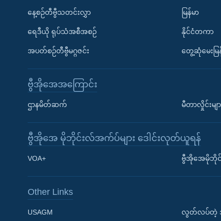
နေ့စဉ်တီဗွီသတင်းလွှာ
မြန်မာ
ရေဒီယို ရုပ်သံအစီအစဉ်
နိုင်ငံတကာ
အပတ်စဉ်တီဗွီမဂ္ဂဇင်း
တွေ့ဆုံမေးမြန
ဗွီအိုအေအကြောင်း
ဌာနမိတ်ဆက်
မီတာလှိုင်းမျာ
ဗွီအိုအေ မိုဘိုင်းလ်အက်ပ်များ ဒေါင်းလုတ်ယူရန်
Learning English
VOA+
ဗွီအိုအေမိုဘ
ဗွီအိုအေ လူမှုကွန်ယက်များ
Other Links
USAGM
လွတ်လပ်တဲ့