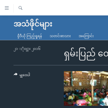
သုံး
ရ
ရှာဖွေ
လွယ်ကူ
မူလစာမျက်နှာ
အသံဖိုင်များ
ရ
စေ
မြန်မာ
လာ
ဗွီဒီယို ကြည့်ရှုရန်
သတင်းစာသား
အကြောင်း
သည့်
ဒ်
ကမ္ဘာ့သတင်းများ
Link
ဗွီဒီယို
နိုင်ငံတကာ
၂၁ ႏိုဝင္ဘာ၊ ၂၀၁၆
ရှမ်းပြည် 
များ
သတင်းလွတ်လပ်ခွင့်
အမေရိကန်
ပင်မ
ရပ်ဝန်းတခု လမ်းတခု အလွန်
တရုတ်
အကြောင်းအရာ
အင်္ဂလိပ်စာလေ့လာမယ်
အစ္စရေး-ပါလက်စတိုင်း
မျှဝေပါ
သို့
အပတ်စဉ်ကဏ္ဍများ
အမေရိကန်သုံးအီဒီယံ
ကျော်
ကြည့်
ရေဒီယိုနှင့်ရုပ်သံ အချက်အလက်များ
မကြေးမုံရဲ့ အင်္ဂလိပ်စာ
ရေဒီယို
ရန်
ရေဒီယို/တီဗွီအစီအစဉ်
ရုပ်ရှင်ထဲက အင်္ဂလိပ်စာ
တီဗွီ
ပင်မ