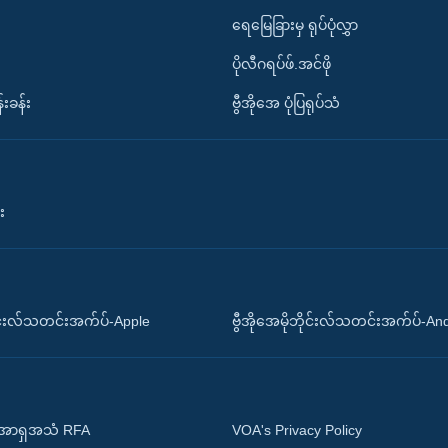
ရေမြေခြားမှ ရုပ်ပုံလွှာ
ပိုလီဂရပ်ဖ်.အင်ဖို
်းခန်း
ဗွီအိုအေ ပုံပြရုပ်သံ
း
ိုင်းလ်သတင်းအက်ပ်-Apple
ဗွီအိုအေမိုဘိုင်းလ်သတင်းအက်ပ်-An
 အာရှအသံ RFA
VOA's Privacy Policy