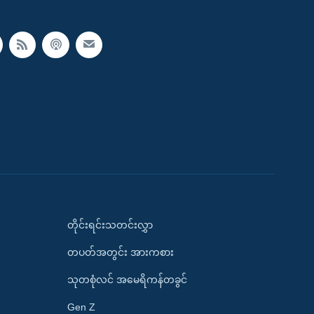
တိုင်းရင်းသတင်းလွှာ
တပတ်အတွင်း အားကစား
သုတစုံလင် အမေရိကန်တခွင်
Gen Z