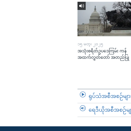
၁၅ မတ္၊ ၂၀၂၅
အသုံးစရိတ်ဥပဒေကြမ်း ကန်
အထက်လွှတ်တော် အတည်ပြု
ရုပ်သံအစီအစဉ်မျာ
ရေဒီယိုအစီအစဉ်မျ