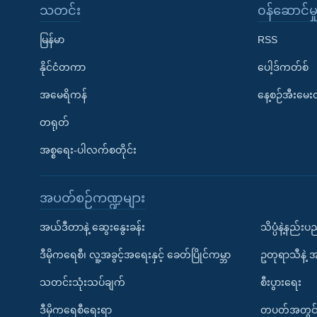
သတင်း
၀န်ဆောင်မှ
မြန်မာ
RSS
နိုင်ငံတကာ
ပေါ့ဒ်ကတ်စ်
အမေရိကန်
နေ့စဉ်အီးမေ
တရုတ်
အစ္စရေး-ပါလက်စတိုင်း
အပတ်စဉ်ကဏ္ဍများ
အယ်ဒီတာနဲ့ ဆွေးနွေးခန်း
သိပ္ပံနဲ့နည်း
ဒီမိုကရေစီ၊ လူ့အခွင့်အရေးနှင့် ခေတ်ပြိုင်ကမ္ဘာ
ဥတုရာသီနဲ့ 
သတင်းသုံးသပ်ချက်
စီးပွားရေး
ဒီမိုကရေစီရေးရာ
တပတ်အတွင်