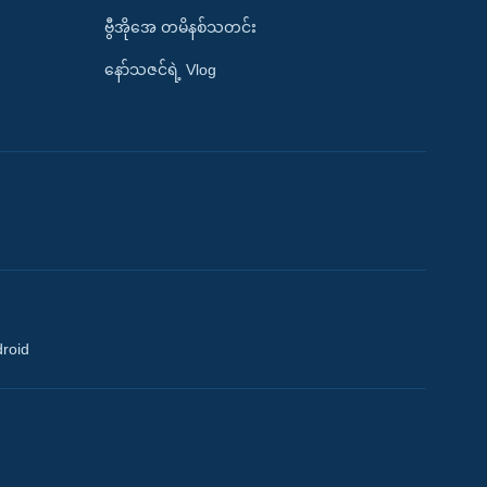
ဗွီအိုအေ တမိနစ်သတင်း
နော်သဇင်ရဲ့ Vlog
droid