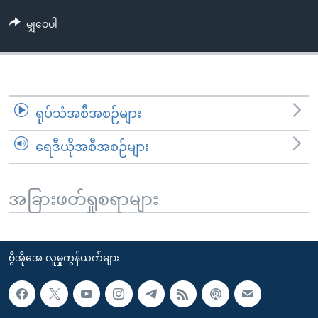
အ
သုတပဒေသာ အင်္ဂလိပ်စာ
ညွန်း
Learning English
မျှဝေပါ
စာမျက်နှာ
သို့
ဗွီအိုအေ လူမှုကွန်ယက်များ
ကျော်
ကြည့်
ရုပ်သံအစီအစဉ်များ
ရန်
ဘာသာစကားများ
ရှာဖွေ
ရေဒီယိုအစီအစဉ်များ
ရန်
နေရာ
သို့
အခြားဖတ်ရှုစရာများ
ကျော်
ရန်
ဗွီအိုအေ လူမှုကွန်ယက်များ