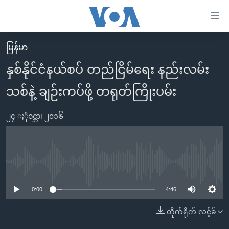
သုံး
ရ
လွယ်ကူ
မြန်မာ
မူလစာမျက်နှာ
စေ
နှစ်နိုင်ငံနယ်စပ် တည်ငြိမ်ရေး နည်းလမ်း
မြန်မာ
သည့်
သစ်နဲ့ ချဉ်းကပ်ဖို့ တရုတ်ကြိုးပမ်း
ကမ္ဘာ့သတင်းများ
Link
ဗွီဒီယို
နိုင်ငံတကာ
များ
၂၄ ႏိုဝင္ဘာ၊ ၂၀၁၆
သတင်းလွတ်လပ်ခွင့်
အမေရိကန်
ပင်မ
ရပ်ဝန်းတခု လမ်းတခု အလွန်
တရုတ်
အကြောင်းအရာ
သို့
အင်္ဂလိပ်စာလေ့လာမယ်
အစ္စရေး-ပါလက်စတိုင်း
No media source currently available
ကျော်
အပတ်စဉ်ကဏ္ဍများ
အမေရိကန်သုံးအီဒီယံ
ကြည့်
0:00
4:46
ရေဒီယိုနှင့်ရုပ်သံ အချက်အလက်များ
မကြေးမုံရဲ့ အင်္ဂလိပ်စာ
ရေဒီယို
ရန်
တိုက်ရိုက် လင့်ခ်
ပင်မ
ရေဒီယို/တီဗွီအစီအစဉ်
ရုပ်ရှင်ထဲက အင်္ဂလိပ်စာ
တီဗွီ