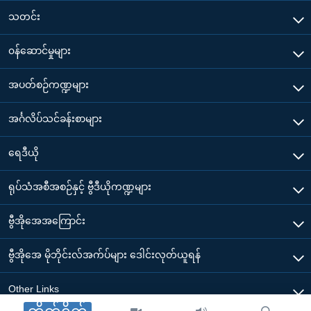
သတင်း
၀န်ဆောင်မှုများ
အပတ်စဉ်ကဏ္ဍများ
အင်္ဂလိပ်သင်ခန်းစာများ
ရေဒီယို
ရုပ်သံအစီအစဉ်နှင့် ဗွီဒီယိုကဏ္ဍများ
ဗွီအိုအေအကြောင်း
ဗွီအိုအေ မိုဘိုင်းလ်အက်ပ်များ ဒေါင်းလုတ်ယူရန်
Other Links