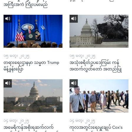
အကြီးအကဲ ကြိုးပမ်းမည်
၁၅ မတ္၊ ၂၀၂၅
၁၅ မတ္၊ ၂၀၂၅
တရားရေးဌာနမှာ သမ္မတ Trump
အသုံးစရိတ်ဥပဒေကြမ်း ကန်
မိန့်ခွန်းပြော
အထက်လွှတ်တော် အတည်ပြု
၁၄ မတ္၊ ၂၀၂၅
၁၄ မတ္၊ ၂၀၂၅
အမေရိကန်အစိုးရဆက်လက်
ကုလအတွင်းရေးမှူးချုပ် Cox's