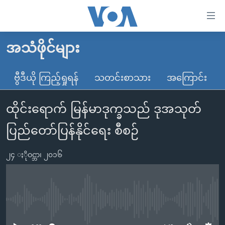
သုံး
ရ
လွယ်ကူ
အသံဖိုင်များ
မူလစာမျက်နှာ
စေ
မြန်မာ
ဗွီဒီယို ကြည့်ရှုရန်
သတင်းစာသား
အကြောင်း
သည့်
ကမ္ဘာ့သတင်းများ
Link
ထိုင်းရောက် မြန်မာဒုက္ခသည် ဒုအသုတ်
ဗွီဒီယို
နိုင်ငံတကာ
များ
သတင်းလွတ်လပ်ခွင့်
အမေရိကန်
ပြည်တော်ပြန်နိုင်ရေး စီစဉ်
ပင်မ
ရပ်ဝန်းတခု လမ်းတခု အလွန်
တရုတ်
အကြောင်းအရာ
၂၄ ႏိုဝင္ဘာ၊ ၂၀၁၆
သို့
အင်္ဂလိပ်စာလေ့လာမယ်
အစ္စရေး-ပါလက်စတိုင်း
ကျော်
အပတ်စဉ်ကဏ္ဍများ
အမေရိကန်သုံးအီဒီယံ
ကြည့်
ရေဒီယိုနှင့်ရုပ်သံ အချက်အလက်များ
မကြေးမုံရဲ့ အင်္ဂလိပ်စာ
ရေဒီယို
ရန်
No media source currently available
ပင်မ
ရေဒီယို/တီဗွီအစီအစဉ်
ရုပ်ရှင်ထဲက အင်္ဂလိပ်စာ
တီဗွီ