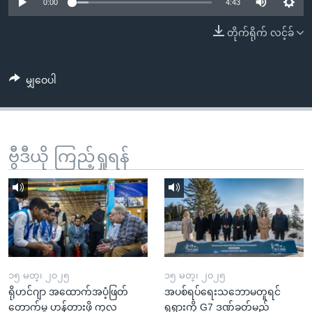
အ
0:00
4:43
သုတပဒေသာ အင်္ဂလိပ်စာ
ညွန်း
Learning English
တိုက်ရိုက် လင့်ခ်
စာမျက်နှာ
သို့
ဗွီအိုအေ လူမှုကွန်ယက်များ
ကျော်
မျှဝေပါ
ကြည့်
ရန်
ဘာသာစကားများ
ရှာဖွေ
ဗွီဒီယို ကြည့်ရှုရန်
ရန်
နေရာ
သို့
ကျော်
ရန်
၁၅ မတ္၊ ၂၀၂၅
၁၅ မတ္၊ ၂၀၂၅
ရိုဟင်ဂျာ အထောက်အပံ့ဖြတ်
အပစ်ရပ်ရေးသဘောမတူရင်
တောက်မှု ဟန့်တားဖို့ ကုလ
ရုရှားကို G7 ဒဏ်ခတ်မည်