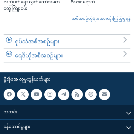
လည်ပတ်ရေး လွှတ်တော်အမတ်
Bazar ရောက်
တွေ ကြိုးပမ်း
အစီအစဉ်တွဲများအားလုံးကြည့်ရှုရန်
ရုပ်သံအစီအစဉ်များ
ရေဒီယိုအစီအစဉ်များ
ဗွီအိုအေ လူမှုကွန်ယက်များ
သတင်း
၀န်ဆောင်မှုများ