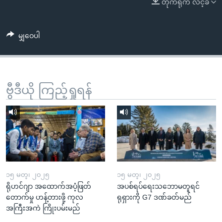
တိုက်ရိုက် လင့်ခ်
အ
သုတပဒေသာ အင်္ဂလိပ်စာ
ညွန်း
Learning English
စာမျက်နှာ
မျှဝေပါ
သို့
ဗွီအိုအေ လူမှုကွန်ယက်များ
ကျော်
ကြည့်
ရန်
ဗွီဒီယို ကြည့်ရှုရန်
ဘာသာစကားများ
ရှာဖွေ
ရန်
နေရာ
သို့
ကျော်
ရန်
၁၅ မတ္၊ ၂၀၂၅
၁၅ မတ္၊ ၂၀၂၅
ရိုဟင်ဂျာ အထောက်အပံ့ဖြတ်
အပစ်ရပ်ရေးသဘောမတူရင်
တောက်မှု ဟန့်တားဖို့ ကုလ
ရုရှားကို G7 ဒဏ်ခတ်မည်
အကြီးအကဲ ကြိုးပမ်းမည်