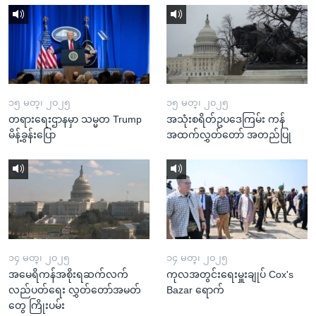
၁၅ မတ္၊ ၂၀၂၅
၁၅ မတ္၊ ၂၀၂၅
တရားရေးဌာနမှာ သမ္မတ Trump
အသုံးစရိတ်ဥပဒေကြမ်း ကန်
မိန့်ခွန်းပြော
အထက်လွှတ်တော် အတည်ပြု
၁၄ မတ္၊ ၂၀၂၅
၁၄ မတ္၊ ၂၀၂၅
အမေရိကန်အစိုးရဆက်လက်
ကုလအတွင်းရေးမှူးချုပ် Cox's
လည်ပတ်ရေး လွှတ်တော်အမတ်
Bazar ရောက်
တွေ ကြိုးပမ်း