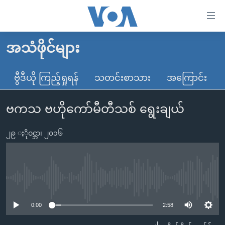
သုံး
ရ
လွယ်ကူ
အသံဖိုင်များ
မူလစာမျက်နှာ
စေ
မြန်မာ
ဗွီဒီယို ကြည့်ရှုရန်
သတင်းစာသား
အကြောင်း
သည့်
ကမ္ဘာ့သတင်းများ
Link
ဗကသ ဗဟိုကော်မီတီသစ် ရွေးချယ်
ဗွီဒီယို
နိုင်ငံတကာ
များ
သတင်းလွတ်လပ်ခွင့်
အမေရိကန်
ပင်မ
၂၉ ႏိုဝင္ဘာ၊ ၂၀၁၆
ရပ်ဝန်းတခု လမ်းတခု အလွန်
တရုတ်
အကြောင်းအရာ
သို့
အင်္ဂလိပ်စာလေ့လာမယ်
အစ္စရေး-ပါလက်စတိုင်း
ကျော်
အပတ်စဉ်ကဏ္ဍများ
အမေရိကန်သုံးအီဒီယံ
No media source currently available
ကြည့်
ရေဒီယိုနှင့်ရုပ်သံ အချက်အလက်များ
မကြေးမုံရဲ့ အင်္ဂလိပ်စာ
ရေဒီယို
ရန်
0:00
2:58
ပင်မ
ရေဒီယို/တီဗွီအစီအစဉ်
ရုပ်ရှင်ထဲက အင်္ဂလိပ်စာ
တီဗွီ