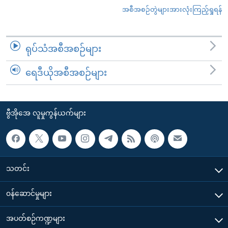
အစီအစဉ်တွဲများအားလုံးကြည့်ရှုရန်
ရုပ်သံအစီအစဉ်များ
ရေဒီယိုအစီအစဉ်များ
ဗွီအိုအေ လူမှုကွန်ယက်များ
သတင်း
၀န်ဆောင်မှုများ
အပတ်စဉ်ကဏ္ဍများ