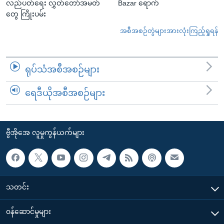
လည်ပတ်ရေး လွှတ်တော်အမတ်
Bazar ရောက်
တွေ ကြိုးပမ်း
အစီအစဉ်တွဲများအားလုံးကြည့်ရှုရန်
ရုပ်သံအစီအစဉ်များ
ရေဒီယိုအစီအစဉ်များ
ဗွီအိုအေ လူမှုကွန်ယက်များ
သတင်း
၀န်ဆောင်မှုများ