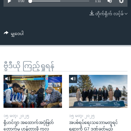
အ
0:00
1:11
သုတပဒေသာ အင်္ဂလိပ်စာ
ညွန်း
Learning English
တိုက်ရိုက် လင့်ခ်
စာမျက်နှာ
သို့
ဗွီအိုအေ လူမှုကွန်ယက်များ
ကျော်
မျှဝေပါ
ကြည့်
ရန်
ဘာသာစကားများ
ရှာဖွေ
ဗွီဒီယို ကြည့်ရှုရန်
ရန်
နေရာ
သို့
ကျော်
ရန်
၁၅ မတ္၊ ၂၀၂၅
၁၅ မတ္၊ ၂၀၂၅
ရိုဟင်ဂျာ အထောက်အပံ့ဖြတ်
အပစ်ရပ်ရေးသဘောမတူရင်
တောက်မှု ဟန့်တားဖို့ ကုလ
ရုရှားကို G7 ဒဏ်ခတ်မည်