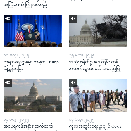
အကြီးအကဲ ကြိုးပမ်းမည်
၁၅ မတ္၊ ၂၀၂၅
၁၅ မတ္၊ ၂၀၂၅
တရားရေးဌာနမှာ သမ္မတ Trump
အသုံးစရိတ်ဥပဒေကြမ်း ကန်
မိန့်ခွန်းပြော
အထက်လွှတ်တော် အတည်ပြု
၁၄ မတ္၊ ၂၀၂၅
၁၄ မတ္၊ ၂၀၂၅
အမေရိကန်အစိုးရဆက်လက်
ကုလအတွင်းရေးမှူးချုပ် Cox's