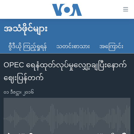
သုံး
ရ
လွယ်ကူ
အသံဖိုင်များ
မူလစာမျက်နှာ
စေ
မြန်မာ
ဗွီဒီယို ကြည့်ရှုရန်
သတင်းစာသား
အကြောင်း
သည့်
ကမ္ဘာ့သတင်းများ
Link
OPEC ရေနံထုတ်လုပ်မှုလျှော့ချပြီးနောက်
ဗွီဒီယို
နိုင်ငံတကာ
များ
သတင်းလွတ်လပ်ခွင့်
အမေရိကန်
ဈေးပြန်တက်
ပင်မ
ရပ်ဝန်းတခု လမ်းတခု အလွန်
တရုတ်
အကြောင်းအရာ
၀၁ ဒီဇင္ဘာ၊ ၂၀၁၆
သို့
အင်္ဂလိပ်စာလေ့လာမယ်
အစ္စရေး-ပါလက်စတိုင်း
ကျော်
အပတ်စဉ်ကဏ္ဍများ
အမေရိကန်သုံးအီဒီယံ
ကြည့်
ရေဒီယိုနှင့်ရုပ်သံ အချက်အလက်များ
မကြေးမုံရဲ့ အင်္ဂလိပ်စာ
ရေဒီယို
ရန်
No media source currently available
ပင်မ
ရေဒီယို/တီဗွီအစီအစဉ်
ရုပ်ရှင်ထဲက အင်္ဂလိပ်စာ
တီဗွီ