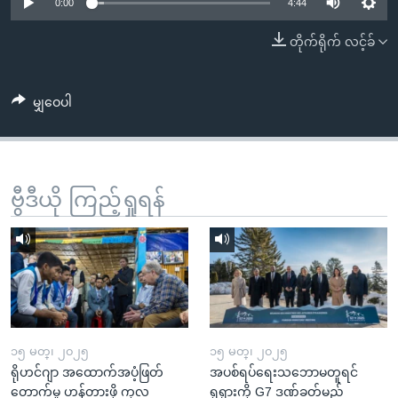
အ
0:00
4:44
သုတပဒေသာ အင်္ဂလိပ်စာ
ညွန်း
Learning English
တိုက်ရိုက် လင့်ခ်
စာမျက်နှာ
သို့
ဗွီအိုအေ လူမှုကွန်ယက်များ
ကျော်
မျှဝေပါ
ကြည့်
ရန်
ဘာသာစကားများ
ရှာဖွေ
ဗွီဒီယို ကြည့်ရှုရန်
ရန်
နေရာ
သို့
ကျော်
ရန်
၁၅ မတ္၊ ၂၀၂၅
၁၅ မတ္၊ ၂၀၂၅
ရိုဟင်ဂျာ အထောက်အပံ့ဖြတ်
အပစ်ရပ်ရေးသဘောမတူရင်
တောက်မှု ဟန့်တားဖို့ ကုလ
ရုရှားကို G7 ဒဏ်ခတ်မည်