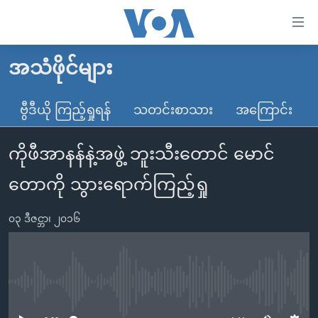
သုံး
ရ
လွယ်ကူ
အသံဖိုင်များ
မူလစာမျက်နှာ
စေ
မြန်မာ
ဗွီဒီယို ကြည့်ရှုရန်
သတင်းစာသား
အကြောင်း
သည့်
ကမ္ဘာ့သတင်းများ
Link
ကိုဖီအာနန်နဲ့အဖွဲ့ ဘူးသီးတောင် မောင်
ဗွီဒီယို
နိုင်ငံတကာ
များ
သတင်းလွတ်လပ်ခွင့်
အမေရိကန်
တောကို သွားရောက်ကြည့်ရှု
ပင်မ
ရပ်ဝန်းတခု လမ်းတခု အလွန်
တရုတ်
အကြောင်းအရာ
၀၃ ဒီဇင္ဘာ၊ ၂၀၁၆
သို့
အင်္ဂလိပ်စာလေ့လာမယ်
အစ္စရေး-ပါလက်စတိုင်း
ကျော်
အပတ်စဉ်ကဏ္ဍများ
အမေရိကန်သုံးအီဒီယံ
ကြည့်
ရေဒီယိုနှင့်ရုပ်သံ အချက်အလက်များ
မကြေးမုံရဲ့ အင်္ဂလိပ်စာ
ရေဒီယို
ရန်
No media source currently available
ပင်မ
ရေဒီယို/တီဗွီအစီအစဉ်
ရုပ်ရှင်ထဲက အင်္ဂလိပ်စာ
တီဗွီ