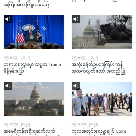
အကြီးအကဲ ကြိုးပမ်းမည်
၁၅ မတ္၊ ၂၀၂၅
၁၅ မတ္၊ ၂၀၂၅
တရားရေးဌာနမှာ သမ္မတ Trump
အသုံးစရိတ်ဥပဒေကြမ်း ကန်
မိန့်ခွန်းပြော
အထက်လွှတ်တော် အတည်ပြု
၁၄ မတ္၊ ၂၀၂၅
၁၄ မတ္၊ ၂၀၂၅
အမေရိကန်အစိုးရဆက်လက်
ကုလအတွင်းရေးမှူးချုပ် Cox's