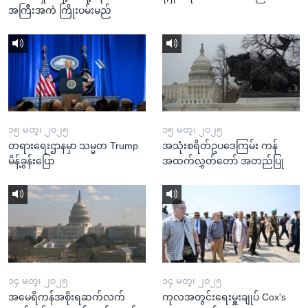
အကြီးအကဲ ကြိုးပမ်းမည်
၁၅ မတ္၊ ၂၀၂၅
၁၅ မတ္၊ ၂၀၂၅
တရားရေးဌာနမှာ သမ္မတ Trump
အသုံးစရိတ်ဥပဒေကြမ်း ကန်
မိန့်ခွန်းပြော
အထက်လွှတ်တော် အတည်ပြု
၁၄ မတ္၊ ၂၀၂၅
၁၄ မတ္၊ ၂၀၂၅
အမေရိကန်အစိုးရဆက်လက်
ကုလအတွင်းရေးမှူးချုပ် Cox's