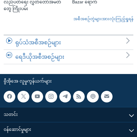
လည်ပတ်ရေး လွှတ်တော်အမတ်
Bazar ရောက်
တွေ ကြိုးပမ်း
အစီအစဉ်တွဲများအားလုံးကြည့်ရှုရန်
ရုပ်သံအစီအစဉ်များ
ရေဒီယိုအစီအစဉ်များ
ဗွီအိုအေ လူမှုကွန်ယက်များ
သတင်း
၀န်ဆောင်မှုများ