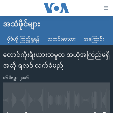
သုံး
ရ
လွယ်ကူ
အသံဖိုင်များ
မူလစာမျက်နှာ
စေ
မြန်မာ
ဗွီဒီယို ကြည့်ရှုရန်
သတင်းစာသား
အကြောင်း
သည့်
ကမ္ဘာ့သတင်းများ
Link
တောင်ကိုးရီးယားသမ္မတ အယုံအကြည်မရှိ
ဗွီဒီယို
နိုင်ငံတကာ
များ
သတင်းလွတ်လပ်ခွင့်
အမေရိကန်
အဆို ရလဒ် လက်ခံမည်
ပင်မ
ရပ်ဝန်းတခု လမ်းတခု အလွန်
တရုတ်
အကြောင်းအရာ
၀၆ ဒီဇင္ဘာ၊ ၂၀၁၆
သို့
အင်္ဂလိပ်စာလေ့လာမယ်
အစ္စရေး-ပါလက်စတိုင်း
ကျော်
အပတ်စဉ်ကဏ္ဍများ
အမေရိကန်သုံးအီဒီယံ
ကြည့်
ရေဒီယိုနှင့်ရုပ်သံ အချက်အလက်များ
မကြေးမုံရဲ့ အင်္ဂလိပ်စာ
ရေဒီယို
ရန်
No media source currently available
ပင်မ
ရေဒီယို/တီဗွီအစီအစဉ်
ရုပ်ရှင်ထဲက အင်္ဂလိပ်စာ
တီဗွီ