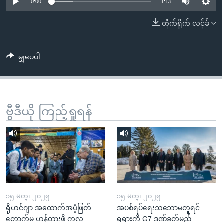
အ
0:00
1:13
သုတပဒေသာ အင်္ဂလိပ်စာ
ညွန်း
Learning English
တိုက်ရိုက် လင့်ခ်
စာမျက်နှာ
သို့
ဗွီအိုအေ လူမှုကွန်ယက်များ
ကျော်
မျှဝေပါ
ကြည့်
ရန်
ဘာသာစကားများ
ရှာဖွေ
ဗွီဒီယို ကြည့်ရှုရန်
ရန်
နေရာ
သို့
ကျော်
ရန်
၁၅ မတ္၊ ၂၀၂၅
၁၅ မတ္၊ ၂၀၂၅
ရိုဟင်ဂျာ အထောက်အပံ့ဖြတ်
အပစ်ရပ်ရေးသဘောမတူရင်
တောက်မှု ဟန့်တားဖို့ ကုလ
ရုရှားကို G7 ဒဏ်ခတ်မည်