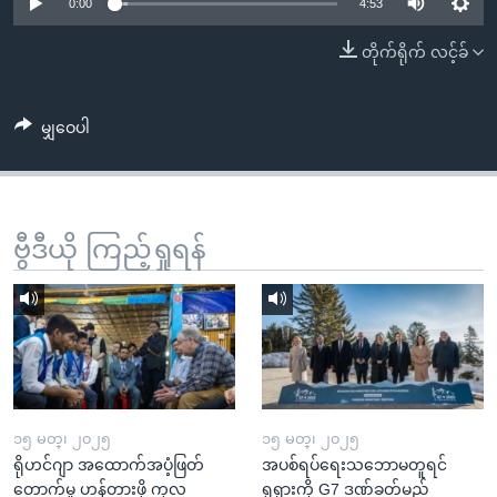
အ
0:00
4:53
သုတပဒေသာ အင်္ဂလိပ်စာ
ညွန်း
Learning English
တိုက်ရိုက် လင့်ခ်
စာမျက်နှာ
သို့
ဗွီအိုအေ လူမှုကွန်ယက်များ
ကျော်
မျှဝေပါ
ကြည့်
ရန်
ဘာသာစကားများ
ရှာဖွေ
ဗွီဒီယို ကြည့်ရှုရန်
ရန်
နေရာ
သို့
ကျော်
ရန်
၁၅ မတ္၊ ၂၀၂၅
၁၅ မတ္၊ ၂၀၂၅
ရိုဟင်ဂျာ အထောက်အပံ့ဖြတ်
အပစ်ရပ်ရေးသဘောမတူရင်
တောက်မှု ဟန့်တားဖို့ ကုလ
ရုရှားကို G7 ဒဏ်ခတ်မည်