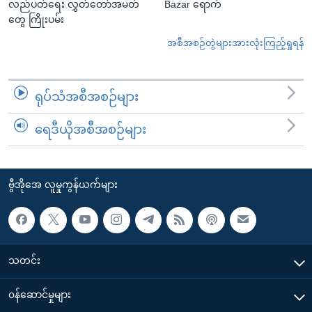
လည်ပတ်ရေး လွှတ်တော်အမတ်
Bazar ရောက်
တွေ ကြိုးပမ်း
အစီအစဉ်တွဲများအားလုံးကြည့်ရှုရန်
ရုပ်သံအစီအစဉ်များ
ရေဒီယိုအစီအစဉ်များ
ဗွီအိုအေ လူမှုကွန်ယက်များ
သတင်း
၀န်ဆောင်မှုများ