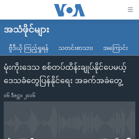
သုံး
ရ
လွယ်ကူ
အသံဖိုင်များ
မူလစာမျက်နှာ
စေ
မြန်မာ
ဗွီဒီယို ကြည့်ရှုရန်
သတင်းစာသား
အကြောင်း
သည့်
ကမ္ဘာ့သတင်းများ
Link
မုံးကိုးဒေသ စစ်တပ်ထိန်းချုပ်နိုင်ပေမယ့်
ဗွီဒီယို
နိုင်ငံတကာ
များ
သတင်းလွတ်လပ်ခွင့်
အမေရိကန်
ဒေသခံတွေပြန်နိုင်ရေး အခက်အခဲတွေ့
ပင်မ
ရပ်ဝန်းတခု လမ်းတခု အလွန်
တရုတ်
အကြောင်းအရာ
၀၆ ဒီဇင္ဘာ၊ ၂၀၁၆
သို့
အင်္ဂလိပ်စာလေ့လာမယ်
အစ္စရေး-ပါလက်စတိုင်း
ကျော်
အပတ်စဉ်ကဏ္ဍများ
အမေရိကန်သုံးအီဒီယံ
ကြည့်
ရေဒီယိုနှင့်ရုပ်သံ အချက်အလက်များ
မကြေးမုံရဲ့ အင်္ဂလိပ်စာ
ရေဒီယို
ရန်
No media source currently available
ပင်မ
ရေဒီယို/တီဗွီအစီအစဉ်
ရုပ်ရှင်ထဲက အင်္ဂလိပ်စာ
တီဗွီ