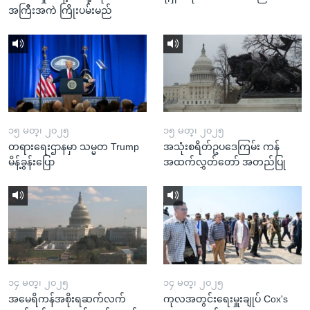
အကြီးအကဲ ကြိုးပမ်းမည်
၁၅ မတ္၊ ၂၀၂၅
၁၅ မတ္၊ ၂၀၂၅
တရားရေးဌာနမှာ သမ္မတ Trump
အသုံးစရိတ်ဥပဒေကြမ်း ကန်
မိန့်ခွန်းပြော
အထက်လွှတ်တော် အတည်ပြု
၁၄ မတ္၊ ၂၀၂၅
၁၄ မတ္၊ ၂၀၂၅
အမေရိကန်အစိုးရဆက်လက်
ကုလအတွင်းရေးမှူးချုပ် Cox's