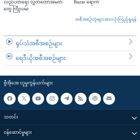
လည်ပတ်ရေး လွှတ်တော်အမတ်
Bazar ရောက်
တွေ ကြိုးပမ်း
အစီအစဉ်တွဲများအားလုံးကြည့်ရှုရန်
ရုပ်သံအစီအစဉ်များ
ရေဒီယိုအစီအစဉ်များ
ဗွီအိုအေ လူမှုကွန်ယက်များ
သတင်း
၀န်ဆောင်မှုများ