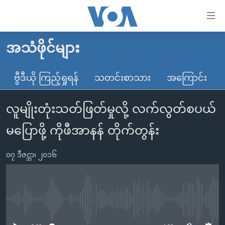
သုံး
ရ
လွယ်ကူ
အသံဖိုင်များ
မူလစာမျက်နှာ
စေ
မြန်မာ
ဗွီဒီယို ကြည့်ရှုရန်
သတင်းစာသား
အကြောင်း
သည့်
ကမ္ဘာ့သတင်းများ
Link
လူမျိုးတုံးသတ်ဖြတ်မှုလို့ လက်လွတ်စပယ်
ဗွီဒီယို
နိုင်ငံတကာ
များ
သတင်းလွတ်လပ်ခွင့်
အမေရိကန်
မပြောဖို့ ကိုဖီအာနန် တိုက်တွန်း
ပင်မ
ရပ်ဝန်းတခု လမ်းတခု အလွန်
တရုတ်
အကြောင်းအရာ
၀၇ ဒီဇင္ဘာ၊ ၂၀၁၆
သို့
အင်္ဂလိပ်စာလေ့လာမယ်
အစ္စရေး-ပါလက်စတိုင်း
ကျော်
အပတ်စဉ်ကဏ္ဍများ
အမေရိကန်သုံးအီဒီယံ
ကြည့်
ရေဒီယိုနှင့်ရုပ်သံ အချက်အလက်များ
မကြေးမုံရဲ့ အင်္ဂလိပ်စာ
ရေဒီယို
ရန်
No media source currently available
ပင်မ
ရေဒီယို/တီဗွီအစီအစဉ်
ရုပ်ရှင်ထဲက အင်္ဂလိပ်စာ
တီဗွီ