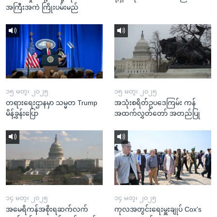
အကြီးအကဲ ကြိုးပမ်းမည်
၁၅ မတ္၊ ၂၀၂၅
၁၅ မတ္၊ ၂၀၂၅
တရားရေးဌာနမှာ သမ္မတ Trump
အသုံးစရိတ်ဥပဒေကြမ်း ကန်
မိန့်ခွန်းပြော
အထက်လွှတ်တော် အတည်ပြု
၁၄ မတ္၊ ၂၀၂၅
၁၄ မတ္၊ ၂၀၂၅
အမေရိကန်အစိုးရဆက်လက်
ကုလအတွင်းရေးမှူးချုပ် Cox's