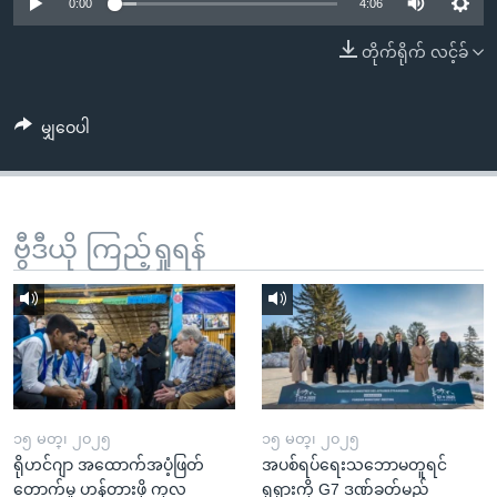
အ
0:00
4:06
သုတပဒေသာ အင်္ဂလိပ်စာ
ညွန်း
Learning English
တိုက်ရိုက် လင့်ခ်
စာမျက်နှာ
သို့
ဗွီအိုအေ လူမှုကွန်ယက်များ
ကျော်
မျှဝေပါ
ကြည့်
ရန်
ဘာသာစကားများ
ရှာဖွေ
ဗွီဒီယို ကြည့်ရှုရန်
ရန်
နေရာ
သို့
ကျော်
ရန်
၁၅ မတ္၊ ၂၀၂၅
၁၅ မတ္၊ ၂၀၂၅
ရိုဟင်ဂျာ အထောက်အပံ့ဖြတ်
အပစ်ရပ်ရေးသဘောမတူရင်
တောက်မှု ဟန့်တားဖို့ ကုလ
ရုရှားကို G7 ဒဏ်ခတ်မည်