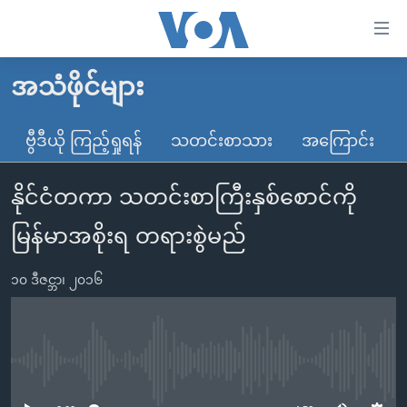
သုံး
ရ
လွယ်ကူ
အသံဖိုင်များ
မူလစာမျက်နှာ
စေ
မြန်မာ
ဗွီဒီယို ကြည့်ရှုရန်
သတင်းစာသား
အကြောင်း
သည့်
ကမ္ဘာ့သတင်းများ
Link
နိုင်ငံတကာ သတင်းစာကြီးနှစ်စောင်ကို
ဗွီဒီယို
နိုင်ငံတကာ
များ
သတင်းလွတ်လပ်ခွင့်
အမေရိကန်
မြန်မာအစိုးရ တရားစွဲမည်
ပင်မ
ရပ်ဝန်းတခု လမ်းတခု အလွန်
တရုတ်
အကြောင်းအရာ
၁၀ ဒီဇင္ဘာ၊ ၂၀၁၆
သို့
အင်္ဂလိပ်စာလေ့လာမယ်
အစ္စရေး-ပါလက်စတိုင်း
ကျော်
အပတ်စဉ်ကဏ္ဍများ
အမေရိကန်သုံးအီဒီယံ
ကြည့်
ရေဒီယိုနှင့်ရုပ်သံ အချက်အလက်များ
မကြေးမုံရဲ့ အင်္ဂလိပ်စာ
ရေဒီယို
ရန်
No media source currently available
ပင်မ
ရေဒီယို/တီဗွီအစီအစဉ်
ရုပ်ရှင်ထဲက အင်္ဂလိပ်စာ
တီဗွီ