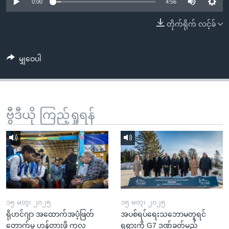
အ
0:00
4:56
သုတပဒေသာ အင်္ဂလိပ်စာ
ညွန်း
Learning English
တိုက်ရိုက် လင့်ခ်
စာမျက်နှာ
သို့
ဗွီအိုအေ လူမှုကွန်ယက်များ
ကျော်
မျှဝေပါ
ကြည့်
ရန်
ဘာသာစကားများ
ရှာဖွေ
ဗွီဒီယို ကြည့်ရှုရန်
ရန်
နေရာ
သို့
ကျော်
ရန်
၁၅ မတ္၊ ၂၀၂၅
၁၅ မတ္၊ ၂၀၂၅
ရိုဟင်ဂျာ အထောက်အပံ့ဖြတ်
အပစ်ရပ်ရေးသဘောမတူရင်
တောက်မှု ဟန့်တားဖို့ ကုလ
ရုရှားကို G7 ဒဏ်ခတ်မည်