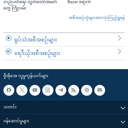
လည်ပတ်ရေး လွှတ်တော်အမတ်
Bazar ရောက်
တွေ ကြိုးပမ်း
အစီအစဉ်တွဲများအားလုံးကြည့်ရှုရန်
ရုပ်သံအစီအစဉ်များ
ရေဒီယိုအစီအစဉ်များ
ဗွီအိုအေ လူမှုကွန်ယက်များ
သတင်း
၀န်ဆောင်မှုများ