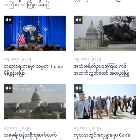
အကြီးအကဲ ကြိုးပမ်းမည်
၁၅ မတ္၊ ၂၀၂၅
၁၅ မတ္၊ ၂၀၂၅
တရားရေးဌာနမှာ သမ္မတ Trump
အသုံးစရိတ်ဥပဒေကြမ်း ကန်
မိန့်ခွန်းပြော
အထက်လွှတ်တော် အတည်ပြု
၁၄ မတ္၊ ၂၀၂၅
၁၄ မတ္၊ ၂၀၂၅
အမေရိကန်အစိုးရဆက်လက်
ကုလအတွင်းရေးမှူးချုပ် Cox's