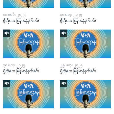
၀၁ ဧၿပီ၊ ၂၀၂၅
၃၁ မတ္၊ ၂၀၂၅
ဗွီအိုအေ မြန်မာနံနက်ခင်း
ဗွီအိုအေ မြန်မာနံနက်ခင်း
၃၀ မတ္၊ ၂၀၂၅
၂၉ မတ္၊ ၂၀၂၅
ဗွီအိုအေ မြန်မာနံနက်ခင်း
ဗွီအိုအေ မြန်မာနံနက်ခင်း