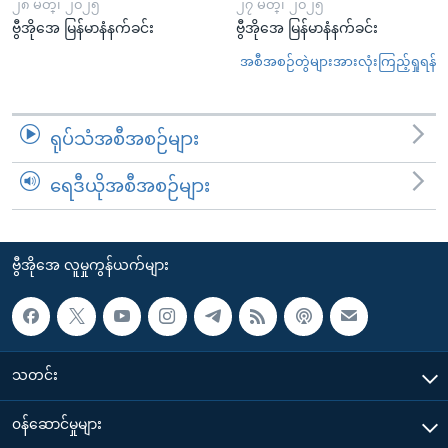
၂၈ မတ္၊ ၂၀၂၅
၂၇ မတ္၊ ၂၀၂၅
ဗွီအိုအေ မြန်မာနံနက်ခင်း
ဗွီအိုအေ မြန်မာနံနက်ခင်း
အစီအစဉ်တွဲများအားလုံးကြည့်ရှုရန်
ရုပ်သံအစီအစဉ်များ
ရေဒီယိုအစီအစဉ်များ
ဗွီအိုအေ လူမှုကွန်ယက်များ
သတင်း
၀န်ဆောင်မှုများ