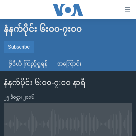
သုံး
ရ
လွယ်ကူ
နံနက်ပိုင်း ၆း၀၀-၇း၀၀
မူလစာမျက်နှာ
စေ
မြန်မာ
Subscribe
သည့်
SUBSCRIBE
ကမ္ဘာ့သတင်းများ
Link
ဗွီဒီယို ကြည့်ရှုရန်
အကြောင်း
ဗွီဒီယို
နိုင်ငံတကာ
များ
Spotify
သတင်းလွတ်လပ်ခွင့်
အမေရိကန်
ပင်မ
နံနက်ပိုင်း ၆:၀၀-၇:၀၀ နာရီ
ရပ်ဝန်းတခု လမ်းတခု အလွန်
တရုတ်
အကြောင်းအရာ
ရယူရန်
သို့
၂၅ ဒီဇင္ဘာ၊ ၂၀၁၆
အင်္ဂလိပ်စာလေ့လာမယ်
အစ္စရေး-ပါလက်စတိုင်း
ကျော်
အပတ်စဉ်ကဏ္ဍများ
အမေရိကန်သုံးအီဒီယံ
ကြည့်
ရေဒီယိုနှင့်ရုပ်သံ အချက်အလက်များ
မကြေးမုံရဲ့ အင်္ဂလိပ်စာ
ရေဒီယို
ရန်
No media source currently available
ပင်မ
ရေဒီယို/တီဗွီအစီအစဉ်
ရုပ်ရှင်ထဲက အင်္ဂလိပ်စာ
တီဗွီ