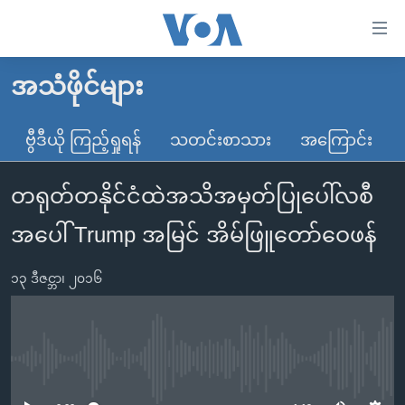
သုံး
ရ
လွယ်ကူ
အသံဖိုင်များ
မူလစာမျက်နှာ
စေ
မြန်မာ
ဗွီဒီယို ကြည့်ရှုရန်
သတင်းစာသား
အကြောင်း
သည့်
ကမ္ဘာ့သတင်းများ
Link
တရုတ်တနိုင်ငံထဲအသိအမှတ်ပြုပေါ်လစီ
ဗွီဒီယို
နိုင်ငံတကာ
များ
သတင်းလွတ်လပ်ခွင့်
အမေရိကန်
အပေါ် Trump အမြင် အိမ်ဖြူတော်ဝေဖန်
ပင်မ
ရပ်ဝန်းတခု လမ်းတခု အလွန်
တရုတ်
အကြောင်းအရာ
၁၃ ဒီဇင္ဘာ၊ ၂၀၁၆
သို့
အင်္ဂလိပ်စာလေ့လာမယ်
အစ္စရေး-ပါလက်စတိုင်း
ကျော်
အပတ်စဉ်ကဏ္ဍများ
အမေရိကန်သုံးအီဒီယံ
ကြည့်
ရေဒီယိုနှင့်ရုပ်သံ အချက်အလက်များ
မကြေးမုံရဲ့ အင်္ဂလိပ်စာ
ရေဒီယို
ရန်
No media source currently available
ပင်မ
ရေဒီယို/တီဗွီအစီအစဉ်
ရုပ်ရှင်ထဲက အင်္ဂလိပ်စာ
တီဗွီ