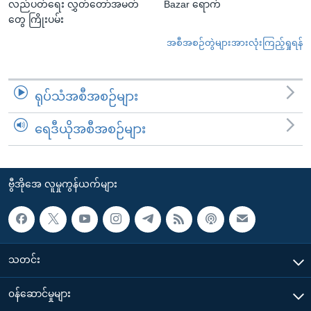
လည်ပတ်ရေး လွှတ်တော်အမတ်
Bazar ရောက်
တွေ ကြိုးပမ်း
အစီအစဉ်တွဲများအားလုံးကြည့်ရှုရန်
ရုပ်သံအစီအစဉ်များ
ရေဒီယိုအစီအစဉ်များ
ဗွီအိုအေ လူမှုကွန်ယက်များ
သတင်း
၀န်ဆောင်မှုများ