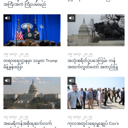
အကြီးအကဲ ကြိုးပမ်းမည်
၁၅ မတ္၊ ၂၀၂၅
၁၅ မတ္၊ ၂၀၂၅
တရားရေးဌာနမှာ သမ္မတ Trump
အသုံးစရိတ်ဥပဒေကြမ်း ကန်
မိန့်ခွန်းပြော
အထက်လွှတ်တော် အတည်ပြု
၁၄ မတ္၊ ၂၀၂၅
၁၄ မတ္၊ ၂၀၂၅
အမေရိကန်အစိုးရဆက်လက်
ကုလအတွင်းရေးမှူးချုပ် Cox's