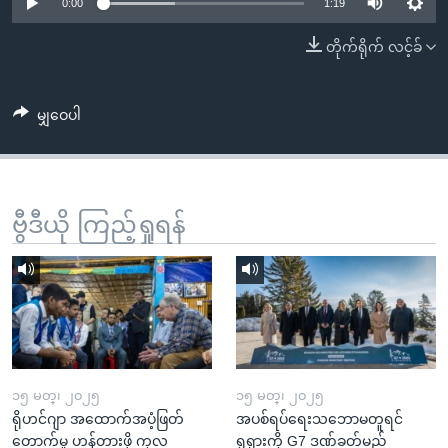
အ
0:00
1:19
သုတပဒေသာ အင်္ဂလိပ်စာ
ညွန်း
Learning English
တိုက်ရိုက် လင့်ခ်
စာမျက်နှာ
သို့
ဗွီအိုအေ လူမှုကွန်ယက်များ
ကျော်
မျှဝေပါ
ကြည့်
ရန်
ဘာသာစကားများ
ရှာဖွေ
ဗွီဒီယို ကြည့်ရှုရန်
ရန်
နေရာ
သို့
ကျော်
ရန်
၁၅ မတ္၊ ၂၀၂၅
၁၅ မတ္၊ ၂၀၂၅
ရိုဟင်ဂျာ အထောက်အပံ့ဖြတ်
အပစ်ရပ်ရေးသဘောမတူရင်
တောက်မှု ဟန့်တားဖို့ ကုလ
ရုရှားကို G7 ဒဏ်ခတ်မည်