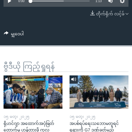
အ
0:00
1:13
သုတပဒေသာ အင်္ဂလိပ်စာ
ညွန်း
Learning English
တိုက်ရိုက် လင့်ခ်
စာမျက်နှာ
သို့
ဗွီအိုအေ လူမှုကွန်ယက်များ
ကျော်
မျှဝေပါ
ကြည့်
ရန်
ဘာသာစကားများ
ရှာဖွေ
ဗွီဒီယို ကြည့်ရှုရန်
ရန်
နေရာ
သို့
ကျော်
ရန်
၁၅ မတ္၊ ၂၀၂၅
၁၅ မတ္၊ ၂၀၂၅
ရိုဟင်ဂျာ အထောက်အပံ့ဖြတ်
အပစ်ရပ်ရေးသဘောမတူရင်
တောက်မှု ဟန့်တားဖို့ ကုလ
ရုရှားကို G7 ဒဏ်ခတ်မည်