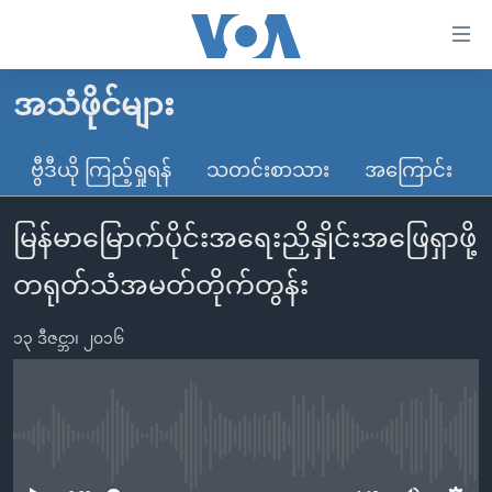
သုံး
ရ
လွယ်ကူ
အသံဖိုင်များ
မူလစာမျက်နှာ
စေ
မြန်မာ
ဗွီဒီယို ကြည့်ရှုရန်
သတင်းစာသား
အကြောင်း
သည့်
ကမ္ဘာ့သတင်းများ
Link
မြန်မာမြောက်ပိုင်းအရေးညှိနှိုင်းအဖြေရှာဖို့
ဗွီဒီယို
နိုင်ငံတကာ
များ
သတင်းလွတ်လပ်ခွင့်
အမေရိကန်
တရုတ်သံအမတ်တိုက်တွန်း
ပင်မ
ရပ်ဝန်းတခု လမ်းတခု အလွန်
တရုတ်
အကြောင်းအရာ
၁၃ ဒီဇင္ဘာ၊ ၂၀၁၆
သို့
အင်္ဂလိပ်စာလေ့လာမယ်
အစ္စရေး-ပါလက်စတိုင်း
ကျော်
အပတ်စဉ်ကဏ္ဍများ
အမေရိကန်သုံးအီဒီယံ
ကြည့်
ရေဒီယိုနှင့်ရုပ်သံ အချက်အလက်များ
မကြေးမုံရဲ့ အင်္ဂလိပ်စာ
ရေဒီယို
ရန်
No media source currently available
ပင်မ
ရေဒီယို/တီဗွီအစီအစဉ်
ရုပ်ရှင်ထဲက အင်္ဂလိပ်စာ
တီဗွီ