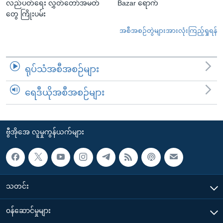
လည်ပတ်ရေး လွှတ်တော်အမတ်
Bazar ရောက်
တွေ ကြိုးပမ်း
အစီအစဉ်တွဲများအားလုံးကြည့်ရှုရန်
ရုပ်သံအစီအစဉ်များ
ရေဒီယိုအစီအစဉ်များ
ဗွီအိုအေ လူမှုကွန်ယက်များ
သတင်း
၀န်ဆောင်မှုများ