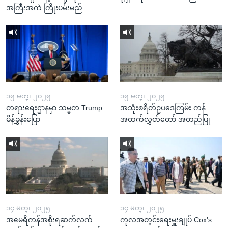
အကြီးအကဲ ကြိုးပမ်းမည်
၁၅ မတ္၊ ၂၀၂၅
၁၅ မတ္၊ ၂၀၂၅
တရားရေးဌာနမှာ သမ္မတ Trump
အသုံးစရိတ်ဥပဒေကြမ်း ကန်
မိန့်ခွန်းပြော
အထက်လွှတ်တော် အတည်ပြု
၁၄ မတ္၊ ၂၀၂၅
၁၄ မတ္၊ ၂၀၂၅
အမေရိကန်အစိုးရဆက်လက်
ကုလအတွင်းရေးမှူးချုပ် Cox's