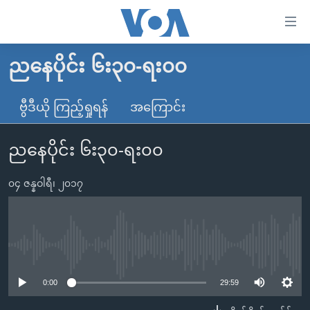
သုံး
ရ
လွယ်ကူ
ညနေပိုင်း ၆း၃၀-ရး၀၀
မူလစာမျက်နှာ
စေ
မြန်မာ
ဗွီဒီယို ကြည့်ရှုရန်
အကြောင်း
သည့်
ကမ္ဘာ့သတင်းများ
Link
ညနေပိုင်း ၆း၃၀-ရး၀၀
ဗွီဒီယို
နိုင်ငံတကာ
များ
သတင်းလွတ်လပ်ခွင့်
အမေရိကန်
ပင်မ
၀၄ ဇန္နဝါရီ၊ ၂၀၁၇
ရပ်ဝန်းတခု လမ်းတခု အလွန်
တရုတ်
အကြောင်းအရာ
သို့
အင်္ဂလိပ်စာလေ့လာမယ်
အစ္စရေး-ပါလက်စတိုင်း
ကျော်
အပတ်စဉ်ကဏ္ဍများ
အမေရိကန်သုံးအီဒီယံ
No media source currently available
ကြည့်
ရေဒီယိုနှင့်ရုပ်သံ အချက်အလက်များ
မကြေးမုံရဲ့ အင်္ဂလိပ်စာ
ရေဒီယို
ရန်
0:00
29:59
ပင်မ
ရေဒီယို/တီဗွီအစီအစဉ်
ရုပ်ရှင်ထဲက အင်္ဂလိပ်စာ
တီဗွီ