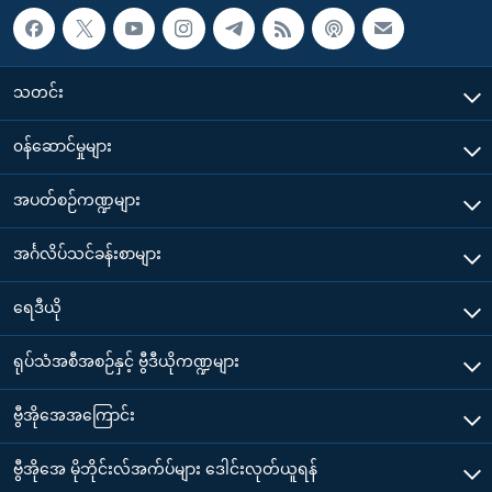
သတင်း
၀န်ဆောင်မှုများ
အပတ်စဉ်ကဏ္ဍများ
အင်္ဂလိပ်သင်ခန်းစာများ
ရေဒီယို
ရုပ်သံအစီအစဉ်နှင့် ဗွီဒီယိုကဏ္ဍများ
ဗွီအိုအေအကြောင်း
ဗွီအိုအေ မိုဘိုင်းလ်အက်ပ်များ ဒေါင်းလုတ်ယူရန်