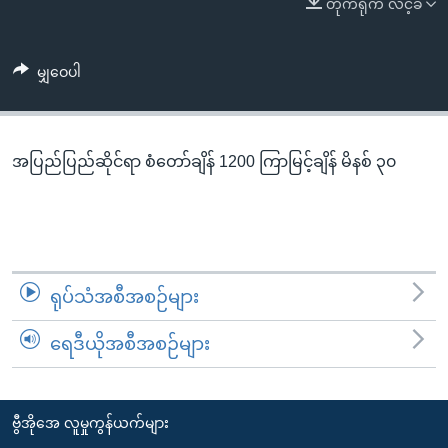
တိုက်ရိုက် လင့်ခ်
အ
သုတပဒေသာ အင်္ဂလိပ်စာ
ညွန်း
Learning English
စာမျက်နှာ
မျှဝေပါ
သို့
ဗွီအိုအေ လူမှုကွန်ယက်များ
ကျော်
ကြည့်
အပြည်ပြည်ဆိုင်ရာ စံတော်ချိန် 1200 ကြာမြင့်ချိန် မိနစ် ၃၀
ရန်
ဘာသာစကားများ
ရှာဖွေ
ရန်
နေရာ
သို့
ရုပ်သံအစီအစဉ်များ
ကျော်
ရန်
ရေဒီယိုအစီအစဉ်များ
ဗွီအိုအေ လူမှုကွန်ယက်များ