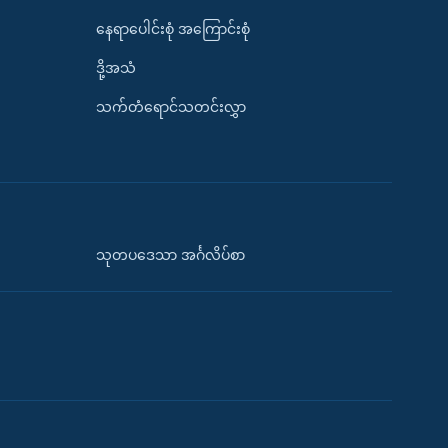
နေရာပေါင်းစုံ အကြောင်းစုံ
ဒို့အသံ
သက်တံရောင်သတင်းလွှာ
သုတပဒေသာ အင်္ဂလိပ်စာ