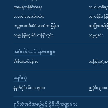
အမေရိကန်နိုင်ငံရေး
လယ်ယာစီးပွ
သတင်းထောက်မှတ်စု
ယူကရိန်း၊ မြန
ကမ္ဘာ့သတင်းမီဒီယာထဲက မြန်မာ
ထူးခြားဆန်း
ကမ္ဘာ့ မြန်မာ့ မီဒီယာမြင်ကွင်း
လူမှုရှုခင်း
အင်္ဂလိပ်သင်ခန်းစာများ
အီဒီယံသင်ခန်းစာ
မကြေးမုံရဲ့အင
ရေဒီယို
နံနက်ပိုင်း ၆း၀၀-ရး၀၀
ညပိုင်း ၉း၀
ရုပ်သံအစီအစဉ်နှင့် ဗွီဒီယိုကဏ္ဍများ