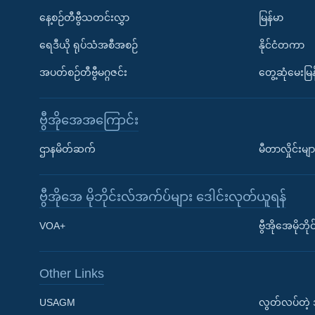
နေ့စဉ်တီဗွီသတင်းလွှာ
မြန်မာ
ရေဒီယို ရုပ်သံအစီအစဉ်
နိုင်ငံတကာ
အပတ်စဉ်တီဗွီမဂ္ဂဇင်း
တွေ့ဆုံမေးမြန
ဗွီအိုအေအကြောင်း
ဌာနမိတ်ဆက်
မီတာလှိုင်းမျာ
ဗွီအိုအေ မိုဘိုင်းလ်အက်ပ်များ ဒေါင်းလုတ်ယူရန်
Learning English
VOA+
ဗွီအိုအေမိုဘ
ဗွီအိုအေ လူမှုကွန်ယက်များ
Other Links
USAGM
လွတ်လပ်တဲ့