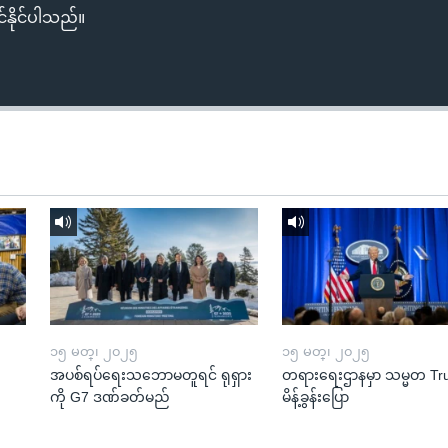
်နိုင်ပါသည်။
၁၅ မတ္၊ ၂၀၂၅
၁၅ မတ္၊ ၂၀၂၅
အပစ်ရပ်ရေးသဘောမတူရင် ရုရှား
တရားရေးဌာနမှာ သမ္မတ T
ကို G7 ဒဏ်ခတ်မည်
မိန့်ခွန်းပြော