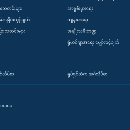
ားသတင်းများ
အာရှစီးပွားရေး
်မာ နှိုင်းယှဉ်ချက်
ကျန်းမာရေး
ပြားသတင်းများ
အမျိုးသမီးကဏ္ဍ
ရိုဟင်ဂျာအရေး မျှော်လင့်ချက်
်္ဂလိပ်စာ
ရုပ်ရှင်ထဲက အင်္ဂလိပ်စာ
၀-၁၀း၀၀