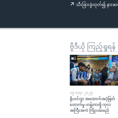
သုတပဒေသာ အင်္ဂလိပ်စာ
အ
သီးခြားခွဲထုတ်၍ နားဆင
ညွန်း
စာမျက်နှာ
သို့
ကျော်
ကြည့်
ရန်
ဗွီဒီယို ကြည့်ရှုရန်
ရှာဖွေ
ရန်
နေရာ
သို့
ကျော်
ရန်
၁၅ မတ္၊ ၂၀၂၅
ရိုဟင်ဂျာ အထောက်အပံ့ဖြတ်
တောက်မှု ဟန့်တားဖို့ ကုလ
အကြီးအကဲ ကြိုးပမ်းမည်