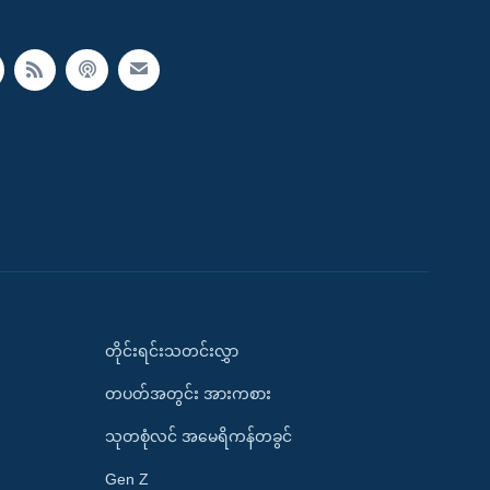
တိုင်းရင်းသတင်းလွှာ
တပတ်အတွင်း အားကစား
သုတစုံလင် အမေရိကန်တခွင်
Gen Z