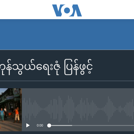
်သွယ်ရေးဇုံ ပြန်ဖွင့်
No media source currently availa
0:00