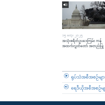
၁၅ မတ္၊ ၂၀၂၅
အသုံးစရိတ်ဥပဒေကြမ်း ကန်
အထက်လွှတ်တော် အတည်ပြု
ရုပ်သံအစီအစဉ်မျာ
ရေဒီယိုအစီအစဉ်မျ