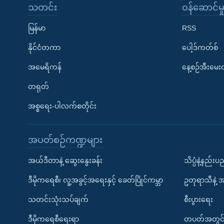
သတင်း
၀န်ဆောင်မှ
မြန်မာ
RSS
နိုင်ငံတကာ
ပေါ့ဒ်ကတ်စ်
အမေရိကန်
နေ့စဉ်အီးမေ
တရုတ်
အစ္စရေး-ပါလက်စတိုင်း
အပတ်စဉ်ကဏ္ဍများ
အယ်ဒီတာနဲ့ ဆွေးနွေးခန်း
သိပ္ပံနဲ့နည်း
ဒီမိုကရေစီ၊ လူ့အခွင့်အရေးနှင့် ခေတ်ပြိုင်ကမ္ဘာ
ဥတုရာသီနဲ့ 
သတင်းသုံးသပ်ချက်
စီးပွားရေး
ဒီမိုကရေစီရေးရာ
တပတ်အတွင်