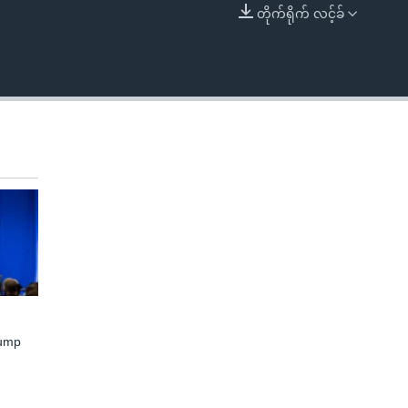
တိုက်ရိုက် လင့်ခ်
EMBED
rump