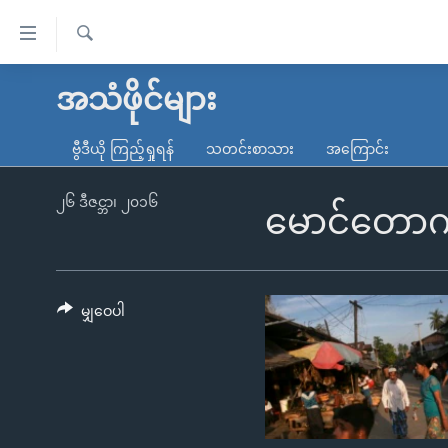
သုံး
ရ
ရှာဖွေ
လွယ်ကူ
မူလစာမျက်နှာ
အသံဖိုင်များ
ရ
စေ
မြန်မာ
လာ
ဗွီဒီယို ကြည့်ရှုရန်
သတင်းစာသား
အကြောင်း
သည့်
ဒ်
ကမ္ဘာ့သတင်းများ
Link
ဗွီဒီယို
နိုင်ငံတကာ
၂၆ ဒီဇင္ဘာ၊ ၂၀၁၆
မောင်တောကုန
များ
သတင်းလွတ်လပ်ခွင့်
အမေရိကန်
ပင်မ
ရပ်ဝန်းတခု လမ်းတခု အလွန်
တရုတ်
အကြောင်းအရာ
အင်္ဂလိပ်စာလေ့လာမယ်
အစ္စရေး-ပါလက်စတိုင်း
မျှဝေပါ
သို့
အပတ်စဉ်ကဏ္ဍများ
အမေရိကန်သုံးအီဒီယံ
ကျော်
ကြည့်
ရေဒီယိုနှင့်ရုပ်သံ အချက်အလက်များ
မကြေးမုံရဲ့ အင်္ဂလိပ်စာ
ရေဒီယို
ရန်
ရေဒီယို/တီဗွီအစီအစဉ်
ရုပ်ရှင်ထဲက အင်္ဂလိပ်စာ
တီဗွီ
ပင်မ