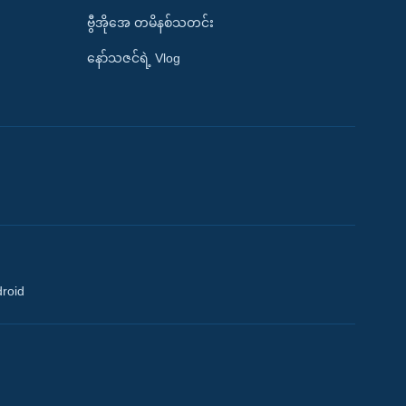
ဗွီအိုအေ တမိနစ်သတင်း
နော်သဇင်ရဲ့ Vlog
droid