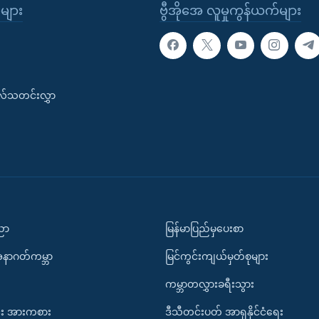
ုများ
ဗွီအိုအေ လူမှုကွန်ယက်များ
းလ်သတင်းလွှာ
ပညာ
မြန်မာပြည်မှပေးစာ
အနာဂတ်ကမ္ဘာ
မြင်ကွင်းကျယ်မှတ်စုများ
ကမ္ဘာတလွှားခရီးသွား
း အားကစား
ဒီသီတင်းပတ် အာရှနိုင်ငံရေး