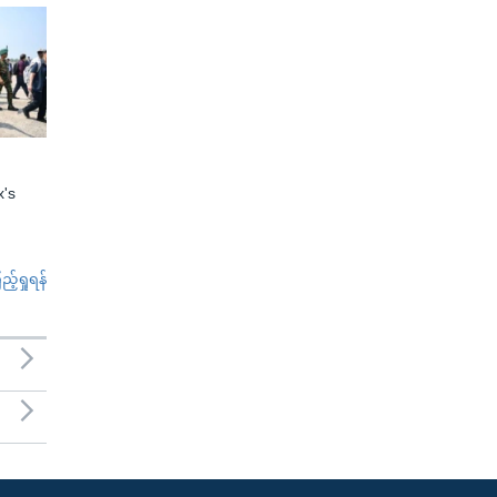
x's
်ရှုရန်