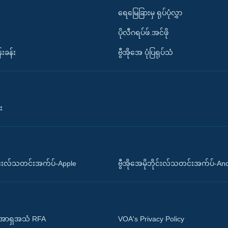
ရေမြေခြားမှ ရုပ်ပုံလွှာ
ပိုလီဂရပ်ဖ်.အင်ဖို
်းခန်း
ဗွီအိုအေ ပုံပြရုပ်သံ
း
ိုင်းလ်သတင်းအက်ပ်-Apple
ဗွီအိုအေမိုဘိုင်းလ်သတင်းအက်ပ်-An
 အာရှအသံ RFA
VOA's Privacy Policy