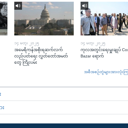
၁၄ မတ္၊ ၂၀၂၅
၁၄ မတ္၊ ၂၀၂၅
အမေရိကန်အစိုးရဆက်လက်
ကုလအတွင်းရေးမှူးချုပ် Co
လည်ပတ်ရေး လွှတ်တော်အမတ်
Bazar ရောက်
တွေ ကြိုးပမ်း
အစီအစဉ်တွဲများအားလုံးကြည့
း
ား