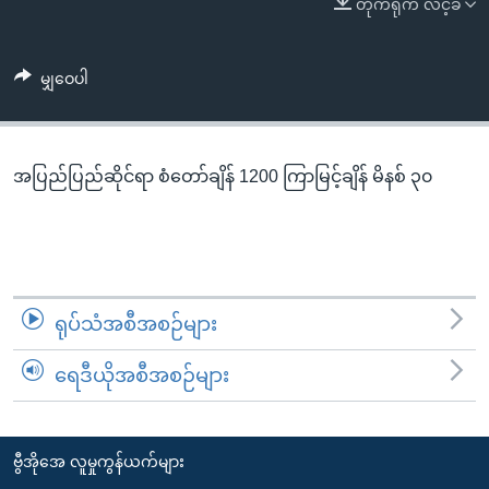
တိုက်ရိုက် လင့်ခ်
အ
သုတပဒေသာ အင်္ဂလိပ်စာ
ညွန်း
Learning English
စာမျက်နှာ
မျှဝေပါ
သို့
ဗွီအိုအေ လူမှုကွန်ယက်များ
ကျော်
ကြည့်
အပြည်ပြည်ဆိုင်ရာ စံတော်ချိန် 1200 ကြာမြင့်ချိန် မိနစ် ၃၀
ရန်
ဘာသာစကားများ
ရှာဖွေ
ရန်
နေရာ
သို့
ရုပ်သံအစီအစဉ်များ
ကျော်
ရန်
ရေဒီယိုအစီအစဉ်များ
ဗွီအိုအေ လူမှုကွန်ယက်များ