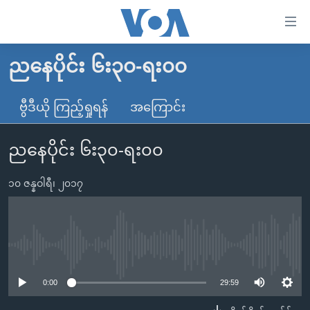
သုံး
ရ
လွယ်ကူ
ညနေပိုင်း ၆း၃၀-ရး၀၀
မူလစာမျက်နှာ
စေ
မြန်မာ
ဗွီဒီယို ကြည့်ရှုရန်
အကြောင်း
သည့်
ကမ္ဘာ့သတင်းများ
Link
ညနေပိုင်း ၆း၃၀-ရး၀၀
ဗွီဒီယို
နိုင်ငံတကာ
များ
သတင်းလွတ်လပ်ခွင့်
အမေရိကန်
ပင်မ
၁၀ ဇန္နဝါရီ၊ ၂၀၁၇
ရပ်ဝန်းတခု လမ်းတခု အလွန်
တရုတ်
အကြောင်းအရာ
သို့
အင်္ဂလိပ်စာလေ့လာမယ်
အစ္စရေး-ပါလက်စတိုင်း
ကျော်
အပတ်စဉ်ကဏ္ဍများ
အမေရိကန်သုံးအီဒီယံ
No media source currently available
ကြည့်
ရေဒီယိုနှင့်ရုပ်သံ အချက်အလက်များ
မကြေးမုံရဲ့ အင်္ဂလိပ်စာ
ရေဒီယို
ရန်
0:00
29:59
ပင်မ
ရေဒီယို/တီဗွီအစီအစဉ်
ရုပ်ရှင်ထဲက အင်္ဂလိပ်စာ
တီဗွီ