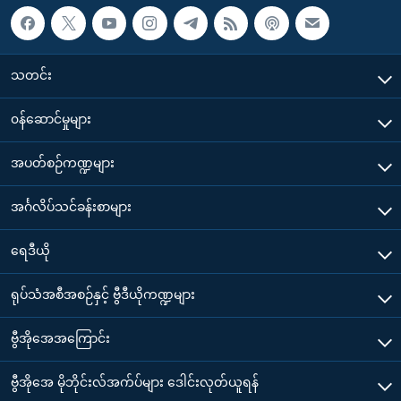
သတင်း
၀န်ဆောင်မှုများ
အပတ်စဉ်ကဏ္ဍများ
အင်္ဂလိပ်သင်ခန်းစာများ
ရေဒီယို
ရုပ်သံအစီအစဉ်နှင့် ဗွီဒီယိုကဏ္ဍများ
ဗွီအိုအေအကြောင်း
ဗွီအိုအေ မိုဘိုင်းလ်အက်ပ်များ ဒေါင်းလုတ်ယူရန်