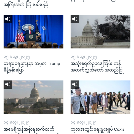
အကြီးအကဲ ကြိုးပမ်းမည်
၁၅ မတ္၊ ၂၀၂၅
၁၅ မတ္၊ ၂၀၂၅
တရားရေးဌာနမှာ သမ္မတ Trump
အသုံးစရိတ်ဥပဒေကြမ်း ကန်
မိန့်ခွန်းပြော
အထက်လွှတ်တော် အတည်ပြု
၁၄ မတ္၊ ၂၀၂၅
၁၄ မတ္၊ ၂၀၂၅
အမေရိကန်အစိုးရဆက်လက်
ကုလအတွင်းရေးမှူးချုပ် Cox's