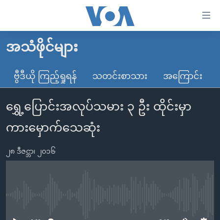
သုံး
ရ
လွယ်ကူ
အသံဖိုင်များ
မူလစာမျက်နှာ
စေ
မြန်မာ
ဗွီဒီယို ကြည့်ရှုရန်
သတင်းစာသား
အကြောင်း
သည့်
ကမ္ဘာ့သတင်းများ
Link
ရွှေ့ပြောင်းအလုပ်သမား ၃ ဦး ထိုင်းမှာ
ဗွီဒီယို
နိုင်ငံတကာ
များ
သတင်းလွတ်လပ်ခွင့်
အမေရိကန်
ကားမှောက်သေဆုံး
ပင်မ
ရပ်ဝန်းတခု လမ်းတခု အလွန်
တရုတ်
အကြောင်းအရာ
၂၈ ဒီဇင္ဘာ၊ ၂၀၁၆
သို့
အင်္ဂလိပ်စာလေ့လာမယ်
အစ္စရေး-ပါလက်စတိုင်း
ကျော်
အပတ်စဉ်ကဏ္ဍများ
အမေရိကန်သုံးအီဒီယံ
ကြည့်
ရေဒီယိုနှင့်ရုပ်သံ အချက်အလက်များ
မကြေးမုံရဲ့ အင်္ဂလိပ်စာ
ရေဒီယို
ရန်
No media source currently available
ပင်မ
ရေဒီယို/တီဗွီအစီအစဉ်
ရုပ်ရှင်ထဲက အင်္ဂလိပ်စာ
တီဗွီ