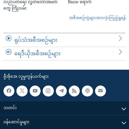
လည်ပတ်ရေး လွှတ်တော်အမတ်
Bazar ရောက်
တွေ ကြိုးပမ်း
အစီအစဉ်တွဲများအားလုံးကြည့်ရှုရန်
ရုပ်သံအစီအစဉ်များ
ရေဒီယိုအစီအစဉ်များ
ဗွီအိုအေ လူမှုကွန်ယက်များ
သတင်း
၀န်ဆောင်မှုများ