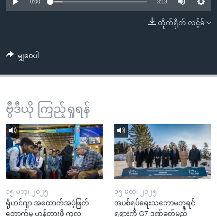
အ
0:00
3:13
သုတပဒေသာ အင်္ဂလိပ်စာ
ညွန်း
Learning English
တိုက်ရိုက် လင့်ခ်
စာမျက်နှာ
သို့
ဗွီအိုအေ လူမှုကွန်ယက်များ
ကျော်
မျှဝေပါ
ကြည့်
ရန်
ဘာသာစကားများ
ရှာဖွေ
ဗွီဒီယို ကြည့်ရှုရန်
ရန်
နေရာ
သို့
ကျော်
ရန်
၁၅ မတ္၊ ၂၀၂၅
၁၅ မတ္၊ ၂၀၂၅
ရိုဟင်ဂျာ အထောက်အပံ့ဖြတ်
အပစ်ရပ်ရေးသဘောမတူရင်
တောက်မှု ဟန့်တားဖို့ ကုလ
ရုရှားကို G7 ဒဏ်ခတ်မည်