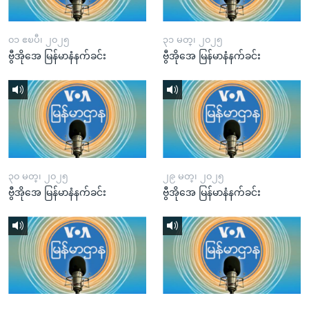
၀၁ ဧၿပီ၊ ၂၀၂၅
၃၁ မတ္၊ ၂၀၂၅
ဗွီအိုအေ မြန်မာနံနက်ခင်း
ဗွီအိုအေ မြန်မာနံနက်ခင်း
၃၀ မတ္၊ ၂၀၂၅
၂၉ မတ္၊ ၂၀၂၅
ဗွီအိုအေ မြန်မာနံနက်ခင်း
ဗွီအိုအေ မြန်မာနံနက်ခင်း