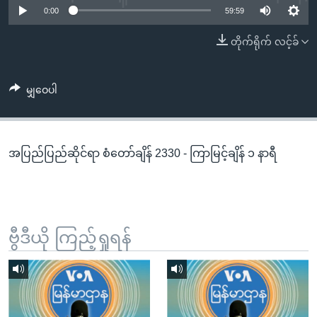
အ
0:00
59:59
သုတပဒေသာ အင်္ဂလိပ်စာ
ညွန်း
Learning English
တိုက်ရိုက် လင့်ခ်
စာမျက်နှာ
သို့
ဗွီအိုအေ လူမှုကွန်ယက်များ
ကျော်
မျှဝေပါ
ကြည့်
ရန်
ဘာသာစကားများ
ရှာဖွေ
အပြည်ပြည်ဆိုင်ရာ စံတော်ချိန် 2330 - ကြာမြင့်ချိန် ၁ နာရီ
ရန်
နေရာ
သို့
ကျော်
ရန်
ဗွီဒီယို ကြည့်ရှုရန်