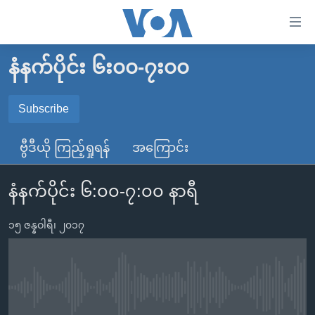
သုံး
ရ
လွယ်ကူ
နံနက်ပိုင်း ၆း၀၀-၇း၀၀
မူလစာမျက်နှာ
စေ
မြန်မာ
Subscribe
သည့်
SUBSCRIBE
ကမ္ဘာ့သတင်းများ
Link
ဗွီဒီယို ကြည့်ရှုရန်
အကြောင်း
ဗွီဒီယို
နိုင်ငံတကာ
များ
Spotify
သတင်းလွတ်လပ်ခွင့်
အမေရိကန်
ပင်မ
နံနက်ပိုင်း ၆:၀၀-၇:၀၀ နာရီ
ရပ်ဝန်းတခု လမ်းတခု အလွန်
တရုတ်
အကြောင်းအရာ
ရယူရန်
သို့
၁၅ ဇန္နဝါရီ၊ ၂၀၁၇
အင်္ဂလိပ်စာလေ့လာမယ်
အစ္စရေး-ပါလက်စတိုင်း
ကျော်
အပတ်စဉ်ကဏ္ဍများ
အမေရိကန်သုံးအီဒီယံ
ကြည့်
ရေဒီယိုနှင့်ရုပ်သံ အချက်အလက်များ
မကြေးမုံရဲ့ အင်္ဂလိပ်စာ
ရေဒီယို
ရန်
No media source currently available
ပင်မ
ရေဒီယို/တီဗွီအစီအစဉ်
ရုပ်ရှင်ထဲက အင်္ဂလိပ်စာ
တီဗွီ