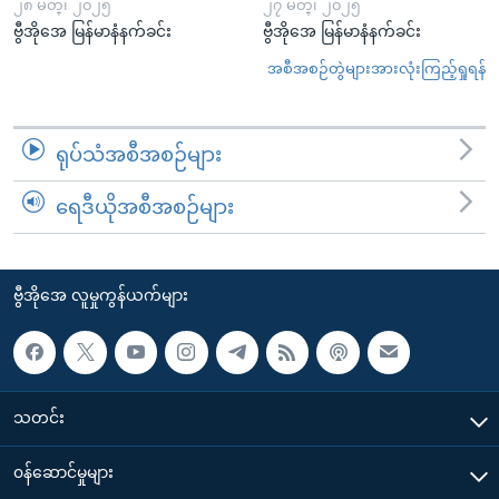
၂၈ မတ္၊ ၂၀၂၅
၂၇ မတ္၊ ၂၀၂၅
ဗွီအိုအေ မြန်မာနံနက်ခင်း
ဗွီအိုအေ မြန်မာနံနက်ခင်း
အစီအစဉ်တွဲများအားလုံးကြည့်ရှုရန်
ရုပ်သံအစီအစဉ်များ
ရေဒီယိုအစီအစဉ်များ
ဗွီအိုအေ လူမှုကွန်ယက်များ
သတင်း
၀န်ဆောင်မှုများ