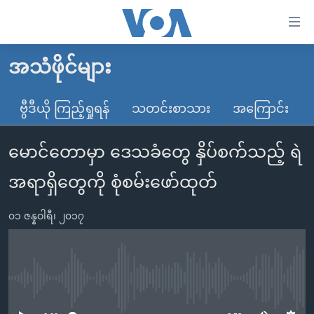
သုံး
ရ
လွယ်ကူ
အသံဖိုင်များ
မူလစာမျက်နှာ
စေ
မြန်မာ
ဗွီဒီယို ကြည့်ရှုရန်
သတင်းစာသား
အကြောင်း
သည့်
ကမ္ဘာ့သတင်းများ
Link
မောင်တောမှာ ဒေသခံတွေ နှိပ်စက်သည့် ရဲ
ဗွီဒီယို
နိုင်ငံတကာ
များ
သတင်းလွတ်လပ်ခွင့်
အမေရိကန်
အရာရှိတွေကို စုံစမ်းဖော်ထုတ်
ပင်မ
ရပ်ဝန်းတခု လမ်းတခု အလွန်
တရုတ်
အကြောင်းအရာ
၀၁ ဇန္နဝါရီ၊ ၂၀၁၇
သို့
အင်္ဂလိပ်စာလေ့လာမယ်
အစ္စရေး-ပါလက်စတိုင်း
ကျော်
အပတ်စဉ်ကဏ္ဍများ
အမေရိကန်သုံးအီဒီယံ
ကြည့်
ရေဒီယိုနှင့်ရုပ်သံ အချက်အလက်များ
မကြေးမုံရဲ့ အင်္ဂလိပ်စာ
ရေဒီယို
ရန်
No media source currently available
ပင်မ
ရေဒီယို/တီဗွီအစီအစဉ်
ရုပ်ရှင်ထဲက အင်္ဂလိပ်စာ
တီဗွီ