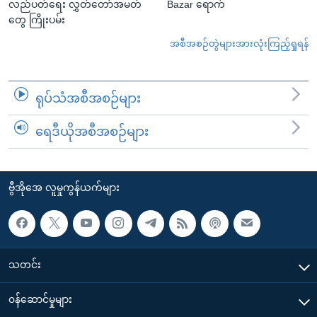
လည်ပတ်ရေး လွှတ်တော်အမတ်
Bazar ရောက်
တွေ ကြိုးပမ်း
အစီအစဉ်တွဲများအားလုံးကြည့်ရှုရန်
ရုပ်သံအစီအစဉ်များ
ရေဒီယိုအစီအစဉ်များ
ဗွီအိုအေ လူမှုကွန်ယက်များ
သတင်း
၀န်ဆောင်မှုများ