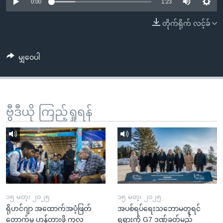
အ
0:00
1:23
သုတပဒေသာ အင်္ဂလိပ်စာ
ညွန်း
Learning English
တိုက်ရိုက် လင့်ခ်
စာမျက်နှာ
သို့
ဗွီအိုအေ လူမှုကွန်ယက်များ
ကျော်
မျှဝေပါ
ကြည့်
ရန်
ဘာသာစကားများ
ရှာဖွေ
ဗွီဒီယို ကြည့်ရှုရန်
ရန်
နေရာ
သို့
ကျော်
ရန်
၁၅ မတ္၊ ၂၀၂၅
၁၅ မတ္၊ ၂၀၂၅
ရိုဟင်ဂျာ အထောက်အပံ့ဖြတ်
အပစ်ရပ်ရေးသဘောမတူရင်
တောက်မှု ဟန့်တားဖို့ ကုလ
ရုရှားကို G7 ဒဏ်ခတ်မည်