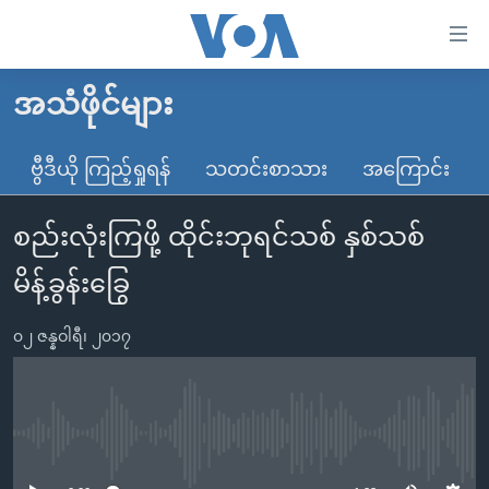
သုံး
ရ
လွယ်ကူ
အသံဖိုင်များ
မူလစာမျက်နှာ
စေ
မြန်မာ
ဗွီဒီယို ကြည့်ရှုရန်
သတင်းစာသား
အကြောင်း
သည့်
ကမ္ဘာ့သတင်းများ
Link
စည်းလုံးကြဖို့ ထိုင်းဘုရင်သစ် နှစ်သစ်
ဗွီဒီယို
နိုင်ငံတကာ
များ
သတင်းလွတ်လပ်ခွင့်
အမေရိကန်
မိန့်ခွန်းခြွေ
ပင်မ
ရပ်ဝန်းတခု လမ်းတခု အလွန်
တရုတ်
အကြောင်းအရာ
၀၂ ဇန္နဝါရီ၊ ၂၀၁၇
သို့
အင်္ဂလိပ်စာလေ့လာမယ်
အစ္စရေး-ပါလက်စတိုင်း
ကျော်
အပတ်စဉ်ကဏ္ဍများ
အမေရိကန်သုံးအီဒီယံ
ကြည့်
ရေဒီယိုနှင့်ရုပ်သံ အချက်အလက်များ
မကြေးမုံရဲ့ အင်္ဂလိပ်စာ
ရေဒီယို
ရန်
No media source currently available
ပင်မ
ရေဒီယို/တီဗွီအစီအစဉ်
ရုပ်ရှင်ထဲက အင်္ဂလိပ်စာ
တီဗွီ