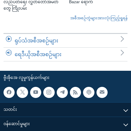
လည်ပတ်ရေး လွှတ်တော်အမတ်
Bazar ရောက်
တွေ ကြိုးပမ်း
အစီအစဉ်တွဲများအားလုံးကြည့်ရှုရန်
ရုပ်သံအစီအစဉ်များ
ရေဒီယိုအစီအစဉ်များ
ဗွီအိုအေ လူမှုကွန်ယက်များ
သတင်း
၀န်ဆောင်မှုများ