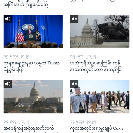
အကြီးအကဲ ကြိုးပမ်းမည်
၁၅ မတ္၊ ၂၀၂၅
၁၅ မတ္၊ ၂၀၂၅
တရားရေးဌာနမှာ သမ္မတ Trump
အသုံးစရိတ်ဥပဒေကြမ်း ကန်
မိန့်ခွန်းပြော
အထက်လွှတ်တော် အတည်ပြု
၁၄ မတ္၊ ၂၀၂၅
၁၄ မတ္၊ ၂၀၂၅
အမေရိကန်အစိုးရဆက်လက်
ကုလအတွင်းရေးမှူးချုပ် Cox's