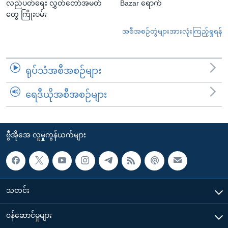
လည်ပတ်ရေး လွှတ်တော်အမတ်
Bazar ရောက်
တွေ ကြိုးပမ်း
အစီအစဉ်တွဲများအားလုံးကြည့်ရှုရန်
ရုပ်သံအစီအစဉ်များ
ရေဒီယိုအစီအစဉ်များ
ဗွီအိုအေ လူမှုကွန်ယက်များ
သတင်း
၀န်ဆောင်မှုများ