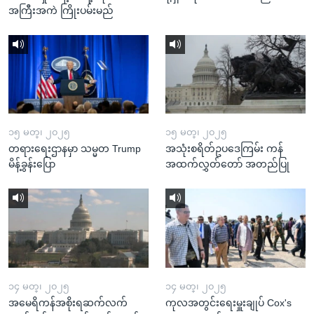
အကြီးအကဲ ကြိုးပမ်းမည်
၁၅ မတ္၊ ၂၀၂၅
၁၅ မတ္၊ ၂၀၂၅
တရားရေးဌာနမှာ သမ္မတ Trump
အသုံးစရိတ်ဥပဒေကြမ်း ကန်
မိန့်ခွန်းပြော
အထက်လွှတ်တော် အတည်ပြု
၁၄ မတ္၊ ၂၀၂၅
၁၄ မတ္၊ ၂၀၂၅
အမေရိကန်အစိုးရဆက်လက်
ကုလအတွင်းရေးမှူးချုပ် Cox's