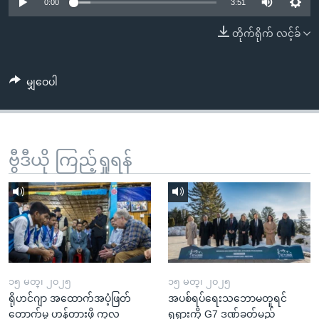
အ
0:00
3:51
သုတပဒေသာ အင်္ဂလိပ်စာ
ညွန်း
Learning English
တိုက်ရိုက် လင့်ခ်
စာမျက်နှာ
သို့
ဗွီအိုအေ လူမှုကွန်ယက်များ
ကျော်
မျှဝေပါ
ကြည့်
ရန်
ဘာသာစကားများ
ရှာဖွေ
ဗွီဒီယို ကြည့်ရှုရန်
ရန်
နေရာ
သို့
ကျော်
ရန်
၁၅ မတ္၊ ၂၀၂၅
၁၅ မတ္၊ ၂၀၂၅
ရိုဟင်ဂျာ အထောက်အပံ့ဖြတ်
အပစ်ရပ်ရေးသဘောမတူရင်
တောက်မှု ဟန့်တားဖို့ ကုလ
ရုရှားကို G7 ဒဏ်ခတ်မည်