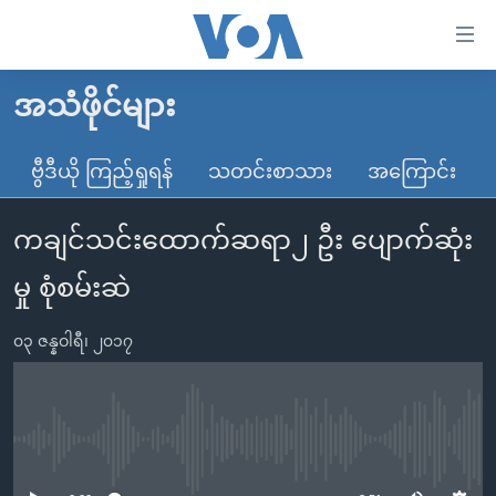
သုံး
ရ
လွယ်ကူ
အသံဖိုင်များ
မူလစာမျက်နှာ
စေ
မြန်မာ
ဗွီဒီယို ကြည့်ရှုရန်
သတင်းစာသား
အကြောင်း
သည့်
ကမ္ဘာ့သတင်းများ
Link
ကချင်သင်းထောက်ဆရာ၂ ဦး ပျောက်ဆုံး
ဗွီဒီယို
နိုင်ငံတကာ
များ
သတင်းလွတ်လပ်ခွင့်
အမေရိကန်
မှု စုံစမ်းဆဲ
ပင်မ
ရပ်ဝန်းတခု လမ်းတခု အလွန်
တရုတ်
အကြောင်းအရာ
၀၃ ဇန္နဝါရီ၊ ၂၀၁၇
သို့
အင်္ဂလိပ်စာလေ့လာမယ်
အစ္စရေး-ပါလက်စတိုင်း
ကျော်
အပတ်စဉ်ကဏ္ဍများ
အမေရိကန်သုံးအီဒီယံ
ကြည့်
ရေဒီယိုနှင့်ရုပ်သံ အချက်အလက်များ
မကြေးမုံရဲ့ အင်္ဂလိပ်စာ
ရေဒီယို
ရန်
No media source currently available
ပင်မ
ရေဒီယို/တီဗွီအစီအစဉ်
ရုပ်ရှင်ထဲက အင်္ဂလိပ်စာ
တီဗွီ