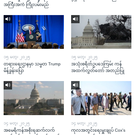
အကြီးအကဲ ကြိုးပမ်းမည်
၁၅ မတ္၊ ၂၀၂၅
၁၅ မတ္၊ ၂၀၂၅
တရားရေးဌာနမှာ သမ္မတ Trump
အသုံးစရိတ်ဥပဒေကြမ်း ကန်
မိန့်ခွန်းပြော
အထက်လွှတ်တော် အတည်ပြု
၁၄ မတ္၊ ၂၀၂၅
၁၄ မတ္၊ ၂၀၂၅
အမေရိကန်အစိုးရဆက်လက်
ကုလအတွင်းရေးမှူးချုပ် Cox's