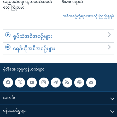
လည်ပတ်ရေး လွှတ်တော်အမတ်
Bazar ရောက်
တွေ ကြိုးပမ်း
အစီအစဉ်တွဲများအားလုံးကြည့်ရှုရန်
ရုပ်သံအစီအစဉ်များ
ရေဒီယိုအစီအစဉ်များ
ဗွီအိုအေ လူမှုကွန်ယက်များ
သတင်း
၀န်ဆောင်မှုများ