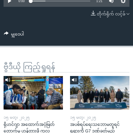
အ
0:00
1:21
သုတပဒေသာ အင်္ဂလိပ်စာ
ညွန်း
Learning English
တိုက်ရိုက် လင့်ခ်
စာမျက်နှာ
သို့
ဗွီအိုအေ လူမှုကွန်ယက်များ
ကျော်
မျှဝေပါ
ကြည့်
ရန်
ဘာသာစကားများ
ရှာဖွေ
ဗွီဒီယို ကြည့်ရှုရန်
ရန်
နေရာ
သို့
ကျော်
ရန်
၁၅ မတ္၊ ၂၀၂၅
၁၅ မတ္၊ ၂၀၂၅
ရိုဟင်ဂျာ အထောက်အပံ့ဖြတ်
အပစ်ရပ်ရေးသဘောမတူရင်
တောက်မှု ဟန့်တားဖို့ ကုလ
ရုရှားကို G7 ဒဏ်ခတ်မည်