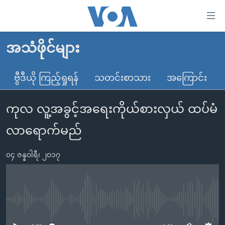
သုံး
ရ
လွယ်ကူ
အသံဖိုင်များ
မူလစာမျက်နှာ
စေ
မြန်မာ
ဗွီဒီယို ကြည့်ရှုရန်
သတင်းစာသား
အကြောင်း
သည့်
ကမ္ဘာ့သတင်းများ
Link
ကုလ လူ့အခွင့်အရေးကိုယ်စားလှယ် ထပ်မံ
ဗွီဒီယို
နိုင်ငံတကာ
များ
သတင်းလွတ်လပ်ခွင့်
အမေရိကန်
လာရောက်မည်
ပင်မ
ရပ်ဝန်းတခု လမ်းတခု အလွန်
တရုတ်
အကြောင်းအရာ
၀၄ ဇန္နဝါရီ၊ ၂၀၁၇
သို့
အင်္ဂလိပ်စာလေ့လာမယ်
အစ္စရေး-ပါလက်စတိုင်း
ကျော်
အပတ်စဉ်ကဏ္ဍများ
အမေရိကန်သုံးအီဒီယံ
ကြည့်
ရေဒီယိုနှင့်ရုပ်သံ အချက်အလက်များ
မကြေးမုံရဲ့ အင်္ဂလိပ်စာ
ရေဒီယို
ရန်
No media source currently available
ပင်မ
ရေဒီယို/တီဗွီအစီအစဉ်
ရုပ်ရှင်ထဲက အင်္ဂလိပ်စာ
တီဗွီ