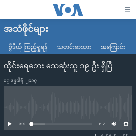
သုံး
ရ
လွယ်ကူ
အသံဖိုင်များ
မူလစာမျက်နှာ
စေ
မြန်မာ
ဗွီဒီယို ကြည့်ရှုရန်
သတင်းစာသား
အကြောင်း
သည့်
ကမ္ဘာ့သတင်းများ
Link
ထိုင်းရေဘေး သေဆုံးသူ ၁၉ ဦး ရှိပြီ
ဗွီဒီယို
နိုင်ငံတကာ
များ
သတင်းလွတ်လပ်ခွင့်
အမေရိကန်
ပင်မ
၀၉ ဇန္နဝါရီ၊ ၂၀၁၇
ရပ်ဝန်းတခု လမ်းတခု အလွန်
တရုတ်
အကြောင်းအရာ
သို့
အင်္ဂလိပ်စာလေ့လာမယ်
အစ္စရေး-ပါလက်စတိုင်း
ကျော်
အပတ်စဉ်ကဏ္ဍများ
အမေရိကန်သုံးအီဒီယံ
No media source currently available
ကြည့်
ရေဒီယိုနှင့်ရုပ်သံ အချက်အလက်များ
မကြေးမုံရဲ့ အင်္ဂလိပ်စာ
ရေဒီယို
ရန်
0:00
1:12
ပင်မ
ရေဒီယို/တီဗွီအစီအစဉ်
ရုပ်ရှင်ထဲက အင်္ဂလိပ်စာ
တီဗွီ