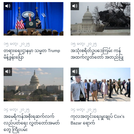
၁၅ မတ္၊ ၂၀၂၅
၁၅ မတ္၊ ၂၀၂၅
တရားရေးဌာနမှာ သမ္မတ Trump
အသုံးစရိတ်ဥပဒေကြမ်း ကန်
မိန့်ခွန်းပြော
အထက်လွှတ်တော် အတည်ပြု
၁၄ မတ္၊ ၂၀၂၅
၁၄ မတ္၊ ၂၀၂၅
အမေရိကန်အစိုးရဆက်လက်
ကုလအတွင်းရေးမှူးချုပ် Cox's
လည်ပတ်ရေး လွှတ်တော်အမတ်
Bazar ရောက်
တွေ ကြိုးပမ်း