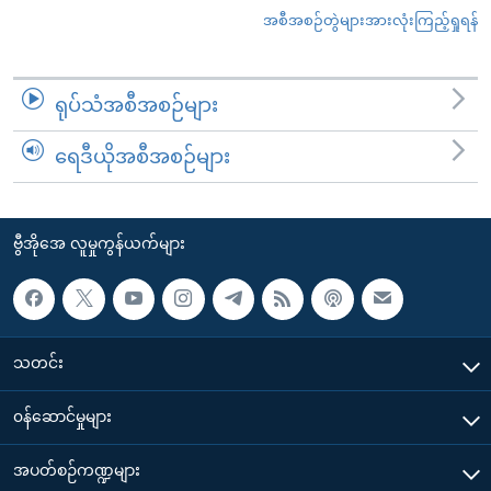
အစီအစဉ်တွဲများအားလုံးကြည့်ရှုရန်
ရုပ်သံအစီအစဉ်များ
ရေဒီယိုအစီအစဉ်များ
ဗွီအိုအေ လူမှုကွန်ယက်များ
သတင်း
၀န်ဆောင်မှုများ
အပတ်စဉ်ကဏ္ဍများ