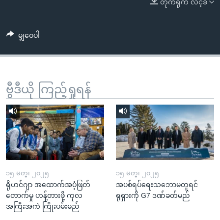
တိုက်ရိုက် လင့်ခ်
အ
သုတပဒေသာ အင်္ဂလိပ်စာ
ညွန်း
Learning English
စာမျက်နှာ
မျှဝေပါ
သို့
ဗွီအိုအေ လူမှုကွန်ယက်များ
ကျော်
ကြည့်
ရန်
ဗွီဒီယို ကြည့်ရှုရန်
ဘာသာစကားများ
ရှာဖွေ
ရန်
နေရာ
သို့
ကျော်
ရန်
၁၅ မတ္၊ ၂၀၂၅
၁၅ မတ္၊ ၂၀၂၅
ရိုဟင်ဂျာ အထောက်အပံ့ဖြတ်
အပစ်ရပ်ရေးသဘောမတူရင်
တောက်မှု ဟန့်တားဖို့ ကုလ
ရုရှားကို G7 ဒဏ်ခတ်မည်
အကြီးအကဲ ကြိုးပမ်းမည်