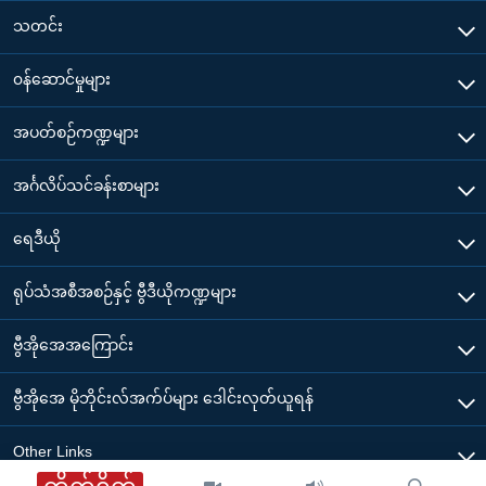
သတင်း
၀န်ဆောင်မှုများ
အပတ်စဉ်ကဏ္ဍများ
အင်္ဂလိပ်သင်ခန်းစာများ
ရေဒီယို
ရုပ်သံအစီအစဉ်နှင့် ဗွီဒီယိုကဏ္ဍများ
ဗွီအိုအေအကြောင်း
ဗွီအိုအေ မိုဘိုင်းလ်အက်ပ်များ ဒေါင်းလုတ်ယူရန်
Other Links