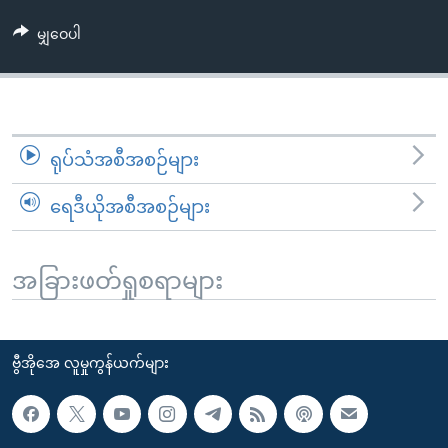
အ
သုတပဒေသာ အင်္ဂလိပ်စာ
ညွန်း
Learning English
မျှဝေပါ
စာမျက်နှာ
သို့
ဗွီအိုအေ လူမှုကွန်ယက်များ
ကျော်
ကြည့်
ရုပ်သံအစီအစဉ်များ
ရန်
ဘာသာစကားများ
ရှာဖွေ
ရေဒီယိုအစီအစဉ်များ
ရန်
နေရာ
သို့
အခြားဖတ်ရှုစရာများ
ကျော်
ရန်
ဗွီအိုအေ လူမှုကွန်ယက်များ