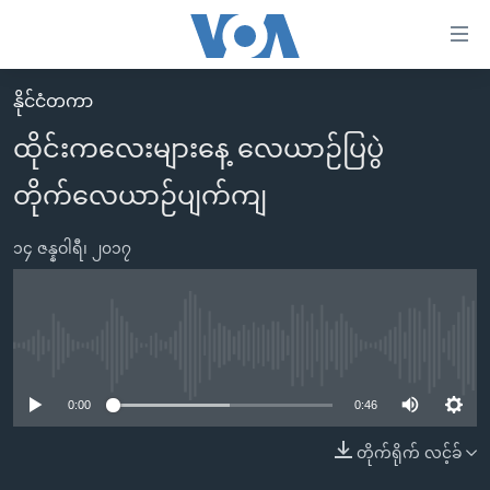
သုံး
ရ
လွယ်ကူ
နိုင်ငံတကာ
မူလစာမျက်နှာ
စေ
ထိုင်းကလေးများနေ့ လေယာဉ်ပြပွဲ
မြန်မာ
သည့်
တိုက်လေယာဉ်ပျက်ကျ
ကမ္ဘာ့သတင်းများ
Link
ဗွီဒီယို
နိုင်ငံတကာ
များ
၁၄ ဇန္နဝါရီ၊ ၂၀၁၇
သတင်းလွတ်လပ်ခွင့်
အမေရိကန်
ပင်မ
ရပ်ဝန်းတခု လမ်းတခု အလွန်
တရုတ်
အကြောင်းအရာ
သို့
အင်္ဂလိပ်စာလေ့လာမယ်
အစ္စရေး-ပါလက်စတိုင်း
No media source currently available
ကျော်
အပတ်စဉ်ကဏ္ဍများ
အမေရိကန်သုံးအီဒီယံ
ကြည့်
0:00
0:46
ရေဒီယိုနှင့်ရုပ်သံ အချက်အလက်များ
မကြေးမုံရဲ့ အင်္ဂလိပ်စာ
ရေဒီယို
ရန်
တိုက်ရိုက် လင့်ခ်
ပင်မ
ရေဒီယို/တီဗွီအစီအစဉ်
ရုပ်ရှင်ထဲက အင်္ဂလိပ်စာ
တီဗွီ