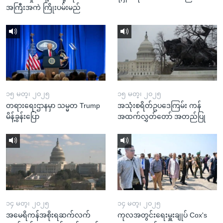
အကြီးအကဲ ကြိုးပမ်းမည်
၁၅ မတ္၊ ၂၀၂၅
၁၅ မတ္၊ ၂၀၂၅
တရားရေးဌာနမှာ သမ္မတ Trump
အသုံးစရိတ်ဥပဒေကြမ်း ကန်
မိန့်ခွန်းပြော
အထက်လွှတ်တော် အတည်ပြု
၁၄ မတ္၊ ၂၀၂၅
၁၄ မတ္၊ ၂၀၂၅
အမေရိကန်အစိုးရဆက်လက်
ကုလအတွင်းရေးမှူးချုပ် Cox's