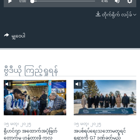
အ
0:00
4:46
သုတပဒေသာ အင်္ဂလိပ်စာ
ညွန်း
Learning English
တိုက်ရိုက် လင့်ခ်
စာမျက်နှာ
သို့
ဗွီအိုအေ လူမှုကွန်ယက်များ
ကျော်
မျှဝေပါ
ကြည့်
ရန်
ဘာသာစကားများ
ရှာဖွေ
ဗွီဒီယို ကြည့်ရှုရန်
ရန်
နေရာ
သို့
ကျော်
ရန်
၁၅ မတ္၊ ၂၀၂၅
၁၅ မတ္၊ ၂၀၂၅
ရိုဟင်ဂျာ အထောက်အပံ့ဖြတ်
အပစ်ရပ်ရေးသဘောမတူရင်
တောက်မှု ဟန့်တားဖို့ ကုလ
ရုရှားကို G7 ဒဏ်ခတ်မည်