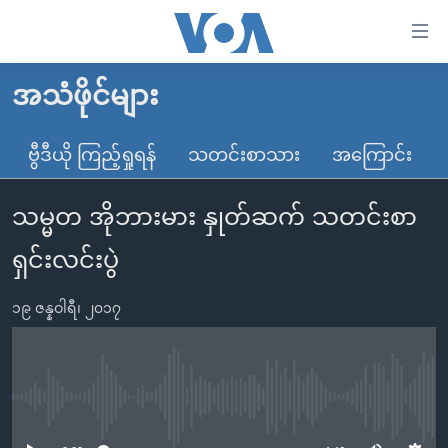
သုံး
ရ
လွယ်ကူ
အသံဖိုင်များ
မူလစာမျက်နှာ
စေ
မြန်မာ
ဗွီဒီယို ကြည့်ရှုရန်
သတင်းစာသား
အကြောင်း
သည့်
ကမ္ဘာ့သတင်းများ
Link
သမ္မတ အိုဘားမား နှုတ်ဆက် သတင်းစာ
ဗွီဒီယို
နိုင်ငံတကာ
များ
သတင်းလွတ်လပ်ခွင့်
အမေရိကန်
ရှင်းလင်းပွဲ
ပင်မ
ရပ်ဝန်းတခု လမ်းတခု အလွန်
တရုတ်
အကြောင်းအရာ
၁၉ ဇန္နဝါရီ၊ ၂၀၁၇
သို့
အင်္ဂလိပ်စာလေ့လာမယ်
အစ္စရေး-ပါလက်စတိုင်း
ကျော်
အပတ်စဉ်ကဏ္ဍများ
အမေရိကန်သုံးအီဒီယံ
ကြည့်
ရေဒီယိုနှင့်ရုပ်သံ အချက်အလက်များ
မကြေးမုံရဲ့ အင်္ဂလိပ်စာ
ရေဒီယို
ရန်
No media source currently available
ပင်မ
ရေဒီယို/တီဗွီအစီအစဉ်
ရုပ်ရှင်ထဲက အင်္ဂလိပ်စာ
တီဗွီ