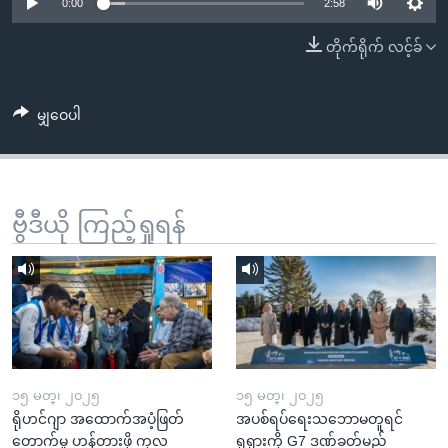
အ
0:00
2:58
သုတပဒေသာ အင်္ဂလိပ်စာ
ညွန်း
Learning English
တိုက်ရိုက် လင့်ခ်
စာမျက်နှာ
သို့
ဗွီအိုအေ လူမှုကွန်ယက်များ
ကျော်
မျှဝေပါ
ကြည့်
ရန်
ဘာသာစကားများ
ရှာဖွေ
ဗွီဒီယို ကြည့်ရှုရန်
ရန်
နေရာ
သို့
ကျော်
ရန်
၁၅ မတ္၊ ၂၀၂၅
၁၅ မတ္၊ ၂၀၂၅
ရိုဟင်ဂျာ အထောက်အပံ့ဖြတ်
အပစ်ရပ်ရေးသဘောမတူရင်
တောက်မှု ဟန့်တားဖို့ ကုလ
ရုရှားကို G7 ဒဏ်ခတ်မည်