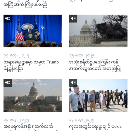
အကြီးအကဲ ကြိုးပမ်းမည်
၁၅ မတ္၊ ၂၀၂၅
၁၅ မတ္၊ ၂၀၂၅
တရားရေးဌာနမှာ သမ္မတ Trump
အသုံးစရိတ်ဥပဒေကြမ်း ကန်
မိန့်ခွန်းပြော
အထက်လွှတ်တော် အတည်ပြု
၁၄ မတ္၊ ၂၀၂၅
၁၄ မတ္၊ ၂၀၂၅
အမေရိကန်အစိုးရဆက်လက်
ကုလအတွင်းရေးမှူးချုပ် Cox's