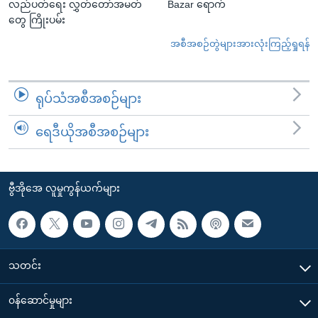
လည်ပတ်ရေး လွှတ်တော်အမတ်
Bazar ရောက်
တွေ ကြိုးပမ်း
အစီအစဉ်တွဲများအားလုံးကြည့်ရှုရန်
ရုပ်သံအစီအစဉ်များ
ရေဒီယိုအစီအစဉ်များ
ဗွီအိုအေ လူမှုကွန်ယက်များ
သတင်း
၀န်ဆောင်မှုများ