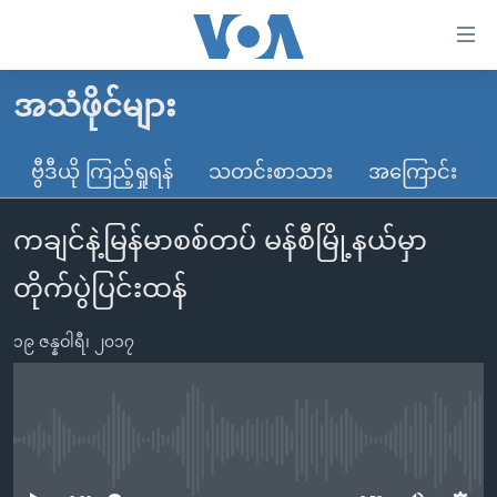
သုံး
ရ
လွယ်ကူ
အသံဖိုင်များ
မူလစာမျက်နှာ
စေ
မြန်မာ
ဗွီဒီယို ကြည့်ရှုရန်
သတင်းစာသား
အကြောင်း
သည့်
ကမ္ဘာ့သတင်းများ
Link
ကချင်နဲ့မြန်မာစစ်တပ် မန်စီမြို့နယ်မှာ
ဗွီဒီယို
နိုင်ငံတကာ
များ
သတင်းလွတ်လပ်ခွင့်
အမေရိကန်
တိုက်ပွဲပြင်းထန်
ပင်မ
ရပ်ဝန်းတခု လမ်းတခု အလွန်
တရုတ်
အကြောင်းအရာ
၁၉ ဇန္နဝါရီ၊ ၂၀၁၇
သို့
အင်္ဂလိပ်စာလေ့လာမယ်
အစ္စရေး-ပါလက်စတိုင်း
ကျော်
အပတ်စဉ်ကဏ္ဍများ
အမေရိကန်သုံးအီဒီယံ
ကြည့်
ရေဒီယိုနှင့်ရုပ်သံ အချက်အလက်များ
မကြေးမုံရဲ့ အင်္ဂလိပ်စာ
ရေဒီယို
ရန်
No media source currently available
ပင်မ
ရေဒီယို/တီဗွီအစီအစဉ်
ရုပ်ရှင်ထဲက အင်္ဂလိပ်စာ
တီဗွီ