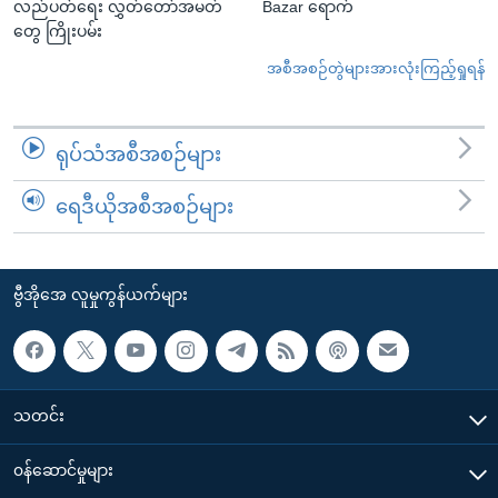
လည်ပတ်ရေး လွှတ်တော်အမတ်
Bazar ရောက်
တွေ ကြိုးပမ်း
အစီအစဉ်တွဲများအားလုံးကြည့်ရှုရန်
ရုပ်သံအစီအစဉ်များ
ရေဒီယိုအစီအစဉ်များ
ဗွီအိုအေ လူမှုကွန်ယက်များ
သတင်း
၀န်ဆောင်မှုများ