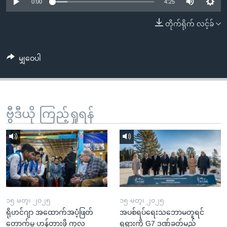
အ
0:00
4:25
သုတပဒေသာ အင်္ဂလိပ်စာ
ညွန်း
Learning English
တိုက်ရိုက် လင့်ခ်
စာမျက်နှာ
သို့
ဗွီအိုအေ လူမှုကွန်ယက်များ
ကျော်
မျှဝေပါ
ကြည့်
ရန်
ဘာသာစကားများ
ရှာဖွေ
ဗွီဒီယို ကြည့်ရှုရန်
ရန်
နေရာ
သို့
ကျော်
ရန်
၁၅ မတ္၊ ၂၀၂၅
၁၅ မတ္၊ ၂၀၂၅
ရိုဟင်ဂျာ အထောက်အပံ့ဖြတ်
အပစ်ရပ်ရေးသဘောမတူရင်
တောက်မှု ဟန့်တားဖို့ ကုလ
ရုရှားကို G7 ဒဏ်ခတ်မည်