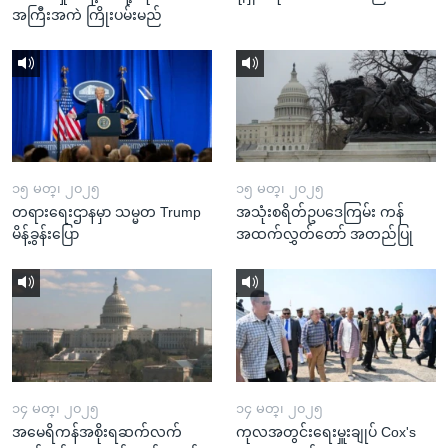
အကြီးအကဲ ကြိုးပမ်းမည်
၁၅ မတ္၊ ၂၀၂၅
၁၅ မတ္၊ ၂၀၂၅
တရားရေးဌာနမှာ သမ္မတ Trump
အသုံးစရိတ်ဥပဒေကြမ်း ကန်
မိန့်ခွန်းပြော
အထက်လွှတ်တော် အတည်ပြု
၁၄ မတ္၊ ၂၀၂၅
၁၄ မတ္၊ ၂၀၂၅
အမေရိကန်အစိုးရဆက်လက်
ကုလအတွင်းရေးမှူးချုပ် Cox's