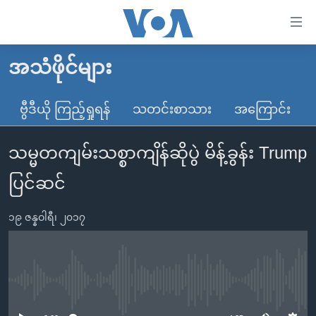
သုံး
ရ
လွယ်ကူ
အသံဖိုင်များ
မူလစာမျက်နှာ
စေ
မြန်မာ
ဗွီဒီယို ကြည့်ရှုရန်
သတင်းစာသား
အကြောင်း
သည့်
ကမ္ဘာ့သတင်းများ
Link
သမ္မတကျမ်းသစ္စာကျိန်ဆိုပွဲ မိန့်ခွန်း Trump
ဗွီဒီယို
နိုင်ငံတကာ
များ
သတင်းလွတ်လပ်ခွင့်
အမေရိကန်
ပြင်ဆင်
ပင်မ
ရပ်ဝန်းတခု လမ်းတခု အလွန်
တရုတ်
အကြောင်းအရာ
၁၉ ဇန္နဝါရီ၊ ၂၀၁၇
သို့
အင်္ဂလိပ်စာလေ့လာမယ်
အစ္စရေး-ပါလက်စတိုင်း
ကျော်
အပတ်စဉ်ကဏ္ဍများ
အမေရိကန်သုံးအီဒီယံ
ကြည့်
ရေဒီယိုနှင့်ရုပ်သံ အချက်အလက်များ
မကြေးမုံရဲ့ အင်္ဂလိပ်စာ
ရေဒီယို
ရန်
No media source currently available
ပင်မ
ရေဒီယို/တီဗွီအစီအစဉ်
ရုပ်ရှင်ထဲက အင်္ဂလိပ်စာ
တီဗွီ