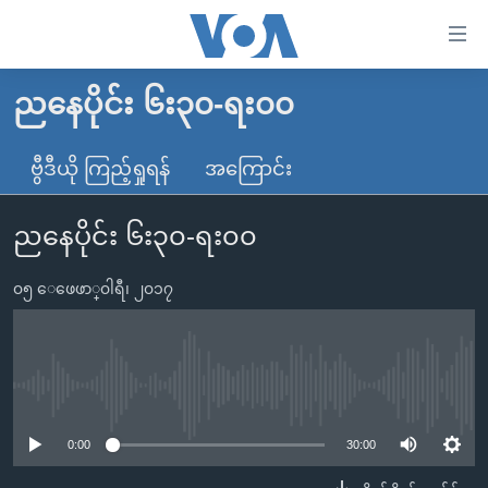
သုံး
ရ
လွယ်ကူ
ညနေပိုင်း ၆း၃၀-ရး၀၀
မူလစာမျက်နှာ
စေ
မြန်မာ
ဗွီဒီယို ကြည့်ရှုရန်
အကြောင်း
သည့်
ကမ္ဘာ့သတင်းများ
Link
ညနေပိုင်း ၆း၃၀-ရး၀၀
ဗွီဒီယို
နိုင်ငံတကာ
များ
သတင်းလွတ်လပ်ခွင့်
အမေရိကန်
ပင်မ
၀၅ ေဖေဖာ္၀ါရီ၊ ၂၀၁၇
ရပ်ဝန်းတခု လမ်းတခု အလွန်
တရုတ်
အကြောင်းအရာ
သို့
အင်္ဂလိပ်စာလေ့လာမယ်
အစ္စရေး-ပါလက်စတိုင်း
ကျော်
အပတ်စဉ်ကဏ္ဍများ
အမေရိကန်သုံးအီဒီယံ
No media source currently available
ကြည့်
ရေဒီယိုနှင့်ရုပ်သံ အချက်အလက်များ
မကြေးမုံရဲ့ အင်္ဂလိပ်စာ
ရေဒီယို
ရန်
0:00
30:00
ပင်မ
ရေဒီယို/တီဗွီအစီအစဉ်
ရုပ်ရှင်ထဲက အင်္ဂလိပ်စာ
တီဗွီ