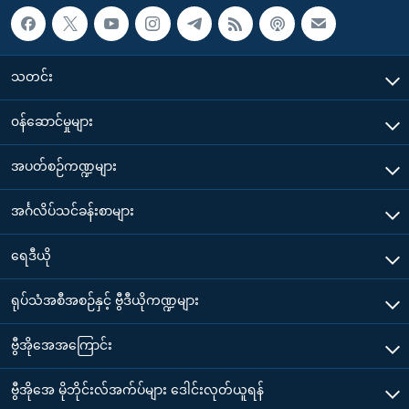
သတင်း
၀န်ဆောင်မှုများ
အပတ်စဉ်ကဏ္ဍများ
အင်္ဂလိပ်သင်ခန်းစာများ
ရေဒီယို
ရုပ်သံအစီအစဉ်နှင့် ဗွီဒီယိုကဏ္ဍများ
ဗွီအိုအေအကြောင်း
ဗွီအိုအေ မိုဘိုင်းလ်အက်ပ်များ ဒေါင်းလုတ်ယူရန်