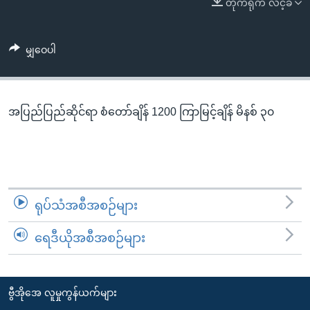
တိုက်ရိုက် လင့်ခ်
အ
သုတပဒေသာ အင်္ဂလိပ်စာ
ညွန်း
Learning English
စာမျက်နှာ
မျှဝေပါ
သို့
ဗွီအိုအေ လူမှုကွန်ယက်များ
ကျော်
ကြည့်
အပြည်ပြည်ဆိုင်ရာ စံတော်ချိန် 1200 ကြာမြင့်ချိန် မိနစ် ၃၀
ရန်
ဘာသာစကားများ
ရှာဖွေ
ရန်
နေရာ
သို့
ရုပ်သံအစီအစဉ်များ
ကျော်
ရန်
ရေဒီယိုအစီအစဉ်များ
ဗွီအိုအေ လူမှုကွန်ယက်များ