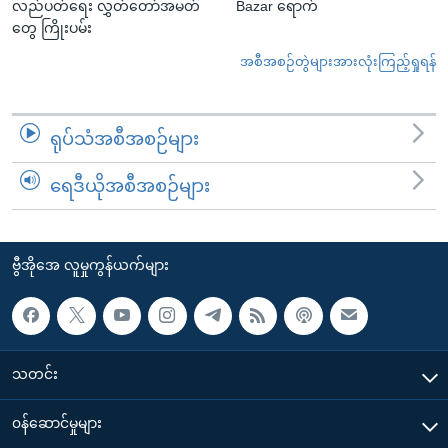
လည်ပတ်ရေး လွှတ်တော်အမတ်
Bazar ရောက်
တွေ ကြိုးပမ်း
အစီအစဉ်တွဲများအားလုံးကြည့်ရှုရန်
ရုပ်သံအစီအစဉ်များ
ရေဒီယိုအစီအစဉ်များ
ဗွီအိုအေ လူမှုကွန်ယက်များ
သတင်း
၀န်ဆောင်မှုများ