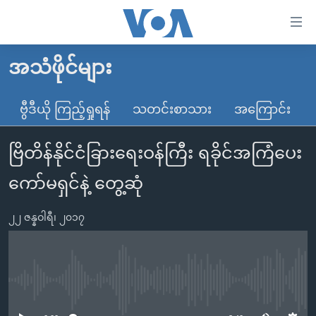
သုံး
ရ
လွယ်ကူ
အသံဖိုင်များ
မူလစာမျက်နှာ
စေ
မြန်မာ
ဗွီဒီယို ကြည့်ရှုရန်
သတင်းစာသား
အကြောင်း
သည့်
ကမ္ဘာ့သတင်းများ
Link
ဗြိတိန်နိုင်ငံခြားရေးဝန်ကြီး ရခိုင်အကြံပေး
ဗွီဒီယို
နိုင်ငံတကာ
များ
သတင်းလွတ်လပ်ခွင့်
အမေရိကန်
ကော်မရှင်နဲ့ တွေ့ဆုံ
ပင်မ
ရပ်ဝန်းတခု လမ်းတခု အလွန်
တရုတ်
အကြောင်းအရာ
၂၂ ဇန္နဝါရီ၊ ၂၀၁၇
သို့
အင်္ဂလိပ်စာလေ့လာမယ်
အစ္စရေး-ပါလက်စတိုင်း
ကျော်
အပတ်စဉ်ကဏ္ဍများ
အမေရိကန်သုံးအီဒီယံ
ကြည့်
ရေဒီယိုနှင့်ရုပ်သံ အချက်အလက်များ
မကြေးမုံရဲ့ အင်္ဂလိပ်စာ
ရေဒီယို
ရန်
No media source currently available
ပင်မ
ရေဒီယို/တီဗွီအစီအစဉ်
ရုပ်ရှင်ထဲက အင်္ဂလိပ်စာ
တီဗွီ