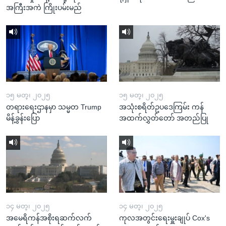
အကြီးအကဲ ကြိုးပမ်းမည်
၁၅ မတ္၊ ၂၀၂၅
၁၅ မတ္၊ ၂၀၂၅
တရားရေးဌာနမှာ သမ္မတ Trump
အသုံးစရိတ်ဥပဒေကြမ်း ကန်
မိန့်ခွန်းပြော
အထက်လွှတ်တော် အတည်ပြု
၁၄ မတ္၊ ၂၀၂၅
၁၄ မတ္၊ ၂၀၂၅
အမေရိကန်အစိုးရဆက်လက်
ကုလအတွင်းရေးမှူးချုပ် Cox's