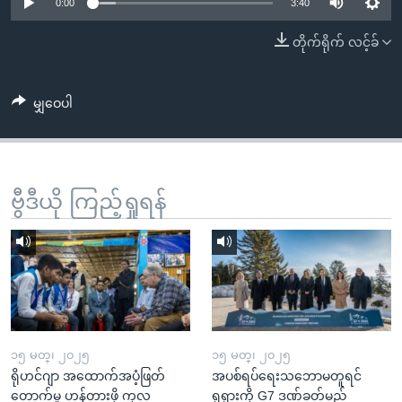
အ
0:00
3:40
သုတပဒေသာ အင်္ဂလိပ်စာ
ညွန်း
Learning English
တိုက်ရိုက် လင့်ခ်
စာမျက်နှာ
သို့
ဗွီအိုအေ လူမှုကွန်ယက်များ
ကျော်
မျှဝေပါ
ကြည့်
ရန်
ဘာသာစကားများ
ရှာဖွေ
ဗွီဒီယို ကြည့်ရှုရန်
ရန်
နေရာ
သို့
ကျော်
ရန်
၁၅ မတ္၊ ၂၀၂၅
၁၅ မတ္၊ ၂၀၂၅
ရိုဟင်ဂျာ အထောက်အပံ့ဖြတ်
အပစ်ရပ်ရေးသဘောမတူရင်
တောက်မှု ဟန့်တားဖို့ ကုလ
ရုရှားကို G7 ဒဏ်ခတ်မည်