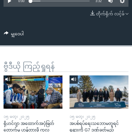
အ
0:00
3:32
သုတပဒေသာ အင်္ဂလိပ်စာ
ညွန်း
Learning English
တိုက်ရိုက် လင့်ခ်
စာမျက်နှာ
သို့
ဗွီအိုအေ လူမှုကွန်ယက်များ
ကျော်
မျှဝေပါ
ကြည့်
ရန်
ဘာသာစကားများ
ရှာဖွေ
ဗွီဒီယို ကြည့်ရှုရန်
ရန်
နေရာ
သို့
ကျော်
ရန်
၁၅ မတ္၊ ၂၀၂၅
၁၅ မတ္၊ ၂၀၂၅
ရိုဟင်ဂျာ အထောက်အပံ့ဖြတ်
အပစ်ရပ်ရေးသဘောမတူရင်
တောက်မှု ဟန့်တားဖို့ ကုလ
ရုရှားကို G7 ဒဏ်ခတ်မည်