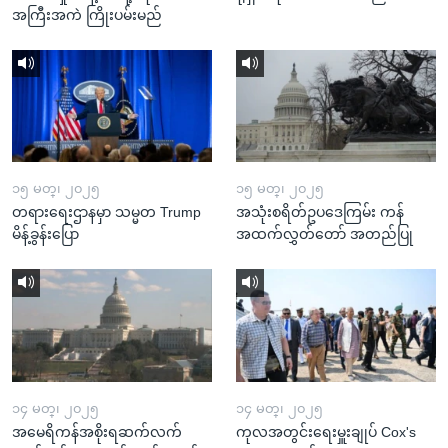
အကြီးအကဲ ကြိုးပမ်းမည်
၁၅ မတ္၊ ၂၀၂၅
၁၅ မတ္၊ ၂၀၂၅
တရားရေးဌာနမှာ သမ္မတ Trump
အသုံးစရိတ်ဥပဒေကြမ်း ကန်
မိန့်ခွန်းပြော
အထက်လွှတ်တော် အတည်ပြု
၁၄ မတ္၊ ၂၀၂၅
၁၄ မတ္၊ ၂၀၂၅
အမေရိကန်အစိုးရဆက်လက်
ကုလအတွင်းရေးမှူးချုပ် Cox's