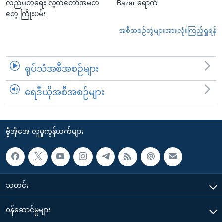
လည်ပတ်ရေး လွှတ်တော်အမတ်
Bazar ရောက်
တွေ ကြိုးပမ်း
အစီအစဉ်တွဲများအားလုံးကြည့်ရှုရန်
ရုပ်သံအစီအစဉ်များ
ရေဒီယိုအစီအစဉ်များ
ဗွီအိုအေ လူမှုကွန်ယက်များ
သတင်း
၀န်ဆောင်မှုများ