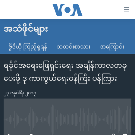
သုံး
ရ
လွယ်ကူ
အသံဖိုင်များ
မူလစာမျက်နှာ
စေ
မြန်မာ
ဗွီဒီယို ကြည့်ရှုရန်
သတင်းစာသား
အကြောင်း
သည့်
ကမ္ဘာ့သတင်းများ
Link
ရခိုင်အရေးဖြေရှင်းရေး အချိန်ကာလတခု
ဗွီဒီယို
နိုင်ငံတကာ
များ
သတင်းလွတ်လပ်ခွင့်
အမေရိကန်
ပေးဖို့ ဒု ကာကွယ်ရေးဝန်ကြီး ပန်ကြား
ပင်မ
ရပ်ဝန်းတခု လမ်းတခု အလွန်
တရုတ်
အကြောင်းအရာ
၂၃ ဇန္နဝါရီ၊ ၂၀၁၇
သို့
အင်္ဂလိပ်စာလေ့လာမယ်
အစ္စရေး-ပါလက်စတိုင်း
ကျော်
အပတ်စဉ်ကဏ္ဍများ
အမေရိကန်သုံးအီဒီယံ
ကြည့်
ရေဒီယိုနှင့်ရုပ်သံ အချက်အလက်များ
မကြေးမုံရဲ့ အင်္ဂလိပ်စာ
ရေဒီယို
ရန်
No media source currently available
ပင်မ
ရေဒီယို/တီဗွီအစီအစဉ်
ရုပ်ရှင်ထဲက အင်္ဂလိပ်စာ
တီဗွီ