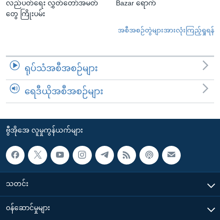
လည်ပတ်ရေး လွှတ်တော်အမတ်
Bazar ရောက်
တွေ ကြိုးပမ်း
အစီအစဉ်တွဲများအားလုံးကြည့်ရှုရန်
ရုပ်သံအစီအစဉ်များ
ရေဒီယိုအစီအစဉ်များ
ဗွီအိုအေ လူမှုကွန်ယက်များ
သတင်း
၀န်ဆောင်မှုများ