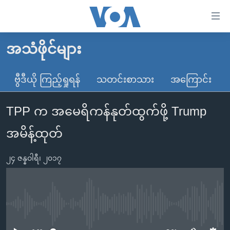
သုံး
ရ
လွယ်ကူ
အသံဖိုင်များ
မူလစာမျက်နှာ
စေ
မြန်မာ
ဗွီဒီယို ကြည့်ရှုရန်
သတင်းစာသား
အကြောင်း
သည့်
ကမ္ဘာ့သတင်းများ
Link
TPP က အမေရိကန်နုတ်ထွက်ဖို့ Trump
ဗွီဒီယို
နိုင်ငံတကာ
များ
သတင်းလွတ်လပ်ခွင့်
အမေရိကန်
အမိန့်ထုတ်
ပင်မ
ရပ်ဝန်းတခု လမ်းတခု အလွန်
တရုတ်
အကြောင်းအရာ
၂၄ ဇန္နဝါရီ၊ ၂၀၁၇
သို့
အင်္ဂလိပ်စာလေ့လာမယ်
အစ္စရေး-ပါလက်စတိုင်း
ကျော်
အပတ်စဉ်ကဏ္ဍများ
အမေရိကန်သုံးအီဒီယံ
ကြည့်
ရေဒီယိုနှင့်ရုပ်သံ အချက်အလက်များ
မကြေးမုံရဲ့ အင်္ဂလိပ်စာ
ရေဒီယို
ရန်
No media source currently available
ပင်မ
ရေဒီယို/တီဗွီအစီအစဉ်
ရုပ်ရှင်ထဲက အင်္ဂလိပ်စာ
တီဗွီ