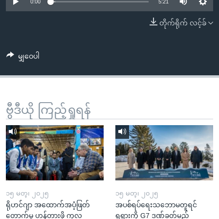
အ
0:00
5:21
သုတပဒေသာ အင်္ဂလိပ်စာ
ညွန်း
Learning English
တိုက်ရိုက် လင့်ခ်
စာမျက်နှာ
သို့
ဗွီအိုအေ လူမှုကွန်ယက်များ
ကျော်
မျှဝေပါ
ကြည့်
ရန်
ဘာသာစကားများ
ရှာဖွေ
ဗွီဒီယို ကြည့်ရှုရန်
ရန်
နေရာ
သို့
ကျော်
ရန်
၁၅ မတ္၊ ၂၀၂၅
၁၅ မတ္၊ ၂၀၂၅
ရိုဟင်ဂျာ အထောက်အပံ့ဖြတ်
အပစ်ရပ်ရေးသဘောမတူရင်
တောက်မှု ဟန့်တားဖို့ ကုလ
ရုရှားကို G7 ဒဏ်ခတ်မည်