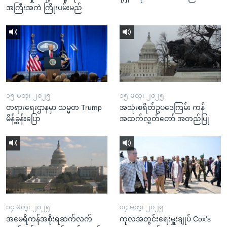
အကြီးအကဲ ကြိုးပမ်းမည်
၁၅ မတ္၊ ၂၀၂၅
၁၅ မတ္၊ ၂၀၂၅
တရားရေးဌာနမှာ သမ္မတ Trump
အသုံးစရိတ်ဥပဒေကြမ်း ကန်
မိန့်ခွန်းပြော
အထက်လွှတ်တော် အတည်ပြု
၁၄ မတ္၊ ၂၀၂၅
၁၄ မတ္၊ ၂၀၂၅
အမေရိကန်အစိုးရဆက်လက်
ကုလအတွင်းရေးမှူးချုပ် Cox's