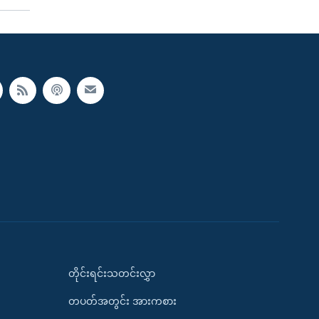
တိုင်းရင်းသတင်းလွှာ
တပတ်အတွင်း အားကစား