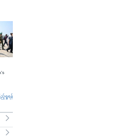
x's
်ရှုရန်