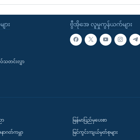
ုများ
ဗွီအိုအေ လူမှုကွန်ယက်များ
းလ်သတင်းလွှာ
ပညာ
မြန်မာပြည်မှပေးစာ
အနာဂတ်ကမ္ဘာ
မြင်ကွင်းကျယ်မှတ်စုများ