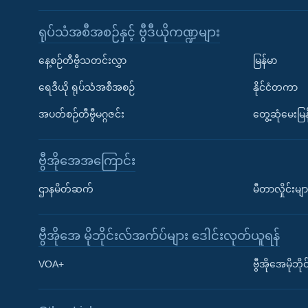
ရုပ်သံအစီအစဉ်နှင့် ဗွီဒီယိုကဏ္ဍများ
နေ့စဉ်တီဗွီသတင်းလွှာ
မြန်မာ
ရေဒီယို ရုပ်သံအစီအစဉ်
နိုင်ငံတကာ
အပတ်စဉ်တီဗွီမဂ္ဂဇင်း
တွေ့ဆုံမေးမြန
ဗွီအိုအေအကြောင်း
ဌာနမိတ်ဆက်
မီတာလှိုင်းမျာ
ဗွီအိုအေ မိုဘိုင်းလ်အက်ပ်များ ဒေါင်းလုတ်ယူရန်
Learning English
VOA+
ဗွီအိုအေမိုဘ
ဗွီအိုအေ လူမှုကွန်ယက်များ