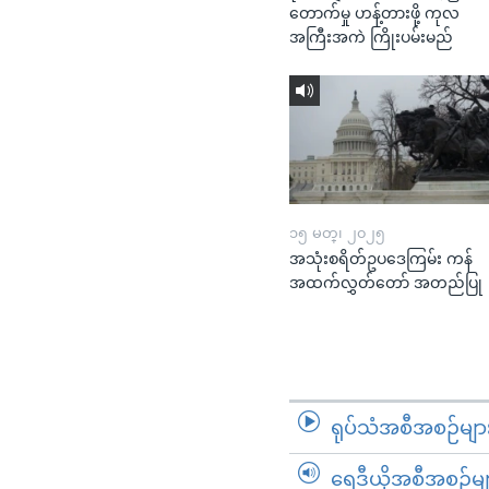
တောက်မှု ဟန့်တားဖို့ ကုလ
အကြီးအကဲ ကြိုးပမ်းမည်
၁၅ မတ္၊ ၂၀၂၅
အသုံးစရိတ်ဥပဒေကြမ်း ကန်
အထက်လွှတ်တော် အတည်ပြု
ရုပ်သံအစီအစဉ်မျာ
ရေဒီယိုအစီအစဉ်မျ