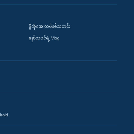
ဗွီအိုအေ တမိနစ်သတင်း
နော်သဇင်ရဲ့ Vlog
droid