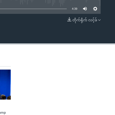
4:39
တိုက်ရိုက် လင့်ခ်
EMBED
rump