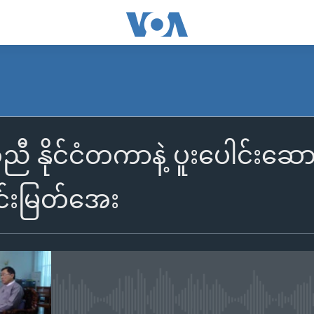
ီ နိုင်ငံတကာနဲ့ ပူးပေါင်းဆော
်းမြတ်အေး
No media source currently availa