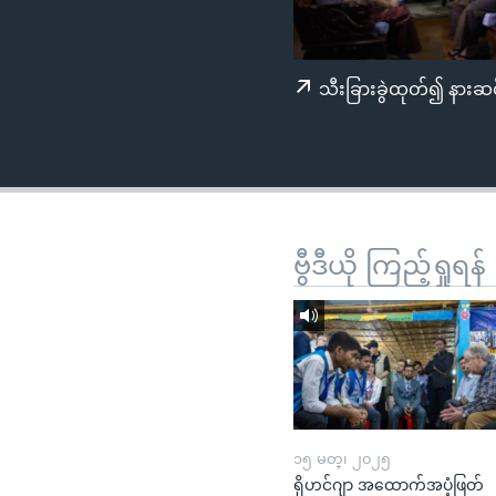
သုတပဒေသာ အင်္ဂလိပ်စာ
အ
ညွန်း
စာမျက်နှာ
သီးခြားခွဲထုတ်၍ နားဆင
သို့
ကျော်
ကြည့်
ရန်
ရှာဖွေ
ရန်
ဗွီဒီယို ကြည့်ရှုရန်
နေရာ
သို့
ကျော်
ရန်
၁၅ မတ္၊ ၂၀၂၅
ရိုဟင်ဂျာ အထောက်အပံ့ဖြတ်