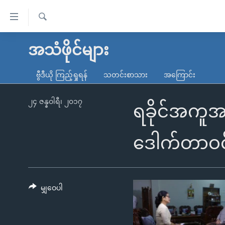
သုံး
ရ
ရှာဖွေ
လွယ်ကူ
မူလစာမျက်နှာ
အသံဖိုင်များ
ရ
စေ
မြန်မာ
လာ
ဗွီဒီယို ကြည့်ရှုရန်
သတင်းစာသား
အကြောင်း
သည့်
ဒ်
ကမ္ဘာ့သတင်းများ
Link
ဗွီဒီယို
နိုင်ငံတကာ
၂၄ ဇန္နဝါရီ၊ ၂၀၁၇
ရခိုင်အကူအည
များ
သတင်းလွတ်လပ်ခွင့်
အမေရိကန်
ပင်မ
ရပ်ဝန်းတခု လမ်းတခု အလွန်
တရုတ်
ဒေါက်တာဝင
အကြောင်းအရာ
အင်္ဂလိပ်စာလေ့လာမယ်
အစ္စရေး-ပါလက်စတိုင်း
သို့
အပတ်စဉ်ကဏ္ဍများ
အမေရိကန်သုံးအီဒီယံ
ကျော်
ကြည့်
မျှဝေပါ
ရေဒီယိုနှင့်ရုပ်သံ အချက်အလက်များ
မကြေးမုံရဲ့ အင်္ဂလိပ်စာ
ရေဒီယို
ရန်
ရေဒီယို/တီဗွီအစီအစဉ်
ရုပ်ရှင်ထဲက အင်္ဂလိပ်စာ
တီဗွီ
ပင်မ