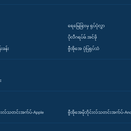
ရေမြေခြားမှ ရုပ်ပုံလွှာ
ပိုလီဂရပ်ဖ်.အင်ဖို
်းခန်း
ဗွီအိုအေ ပုံပြရုပ်သံ
း
ိုင်းလ်သတင်းအက်ပ်-Apple
ဗွီအိုအေမိုဘိုင်းလ်သတင်းအက်ပ်-An