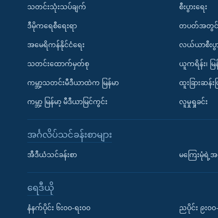
သတင်းသုံးသပ်ချက်
စီးပွားရေး
ဒီမိုကရေစီရေးရာ
တပတ်အတွင်
အမေရိကန်နိုင်ငံရေး
လယ်ယာစီးပွ
သတင်းထောက်မှတ်စု
ယူကရိန်း၊ မြန
ကမ္ဘာ့သတင်းမီဒီယာထဲက မြန်မာ
ထူးခြားဆန်း
ကမ္ဘာ့ မြန်မာ့ မီဒီယာမြင်ကွင်း
လူမှုရှုခင်း
အင်္ဂလိပ်သင်ခန်းစာများ
အီဒီယံသင်ခန်းစာ
မကြေးမုံရဲ့အင
ရေဒီယို
နံနက်ပိုင်း ၆း၀၀-ရး၀၀
ညပိုင်း ၉း၀