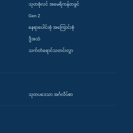
သုတစုံလင် အမေရိကန်တခွင်
Gen Z
နေရာပေါင်းစုံ အကြောင်းစုံ
ဒို့အသံ
သက်တံရောင်သတင်းလွှာ
သုတပဒေသာ အင်္ဂလိပ်စာ