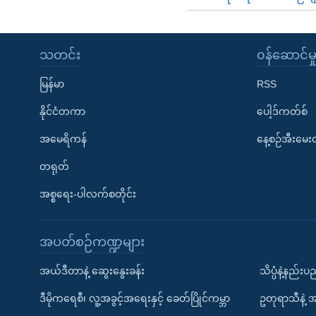
သတင်း
၀န်ဆောင်မှ
မြန်မာ
RSS
နိုင်ငံတကာ
ပေါ့ဒ်ကတ်စ်
အမေရိကန်
နေ့စဉ်အီးမေ
တရုတ်
အစ္စရေး-ပါလက်စတိုင်း
အပတ်စဉ်ကဏ္ဍများ
အယ်ဒီတာနဲ့ ဆွေးနွေးခန်း
သိပ္ပံနဲ့နည်း
ဒီမိုကရေစီ၊ လူ့အခွင့်အရေးနှင့် ခေတ်ပြိုင်ကမ္ဘာ
ဥတုရာသီနဲ့ 