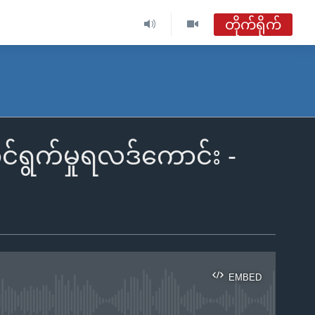
တိုက်ရိုက်
င်ရွက်မှုရလဒ်ကောင်း -
EMBED
ble