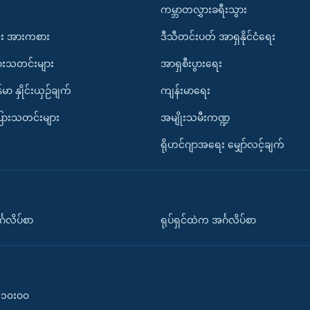
ကမ္ဘာတလွှားခရီးသွား
း အားကစား
ဒီသီတင်းပတ် အာရှနိုင်ငံရေး
ားသတင်းများ
အာရှစီးပွားရေး
်မာ နှိုင်းယှဉ်ချက်
ကျန်းမာရေး
ပြားသတင်းများ
အမျိုးသမီးကဏ္ဍ
ရိုဟင်ဂျာအရေး မျှော်လင့်ချက်
်္ဂလိပ်စာ
ရုပ်ရှင်ထဲက အင်္ဂလိပ်စာ
၀-၁၀း၀၀