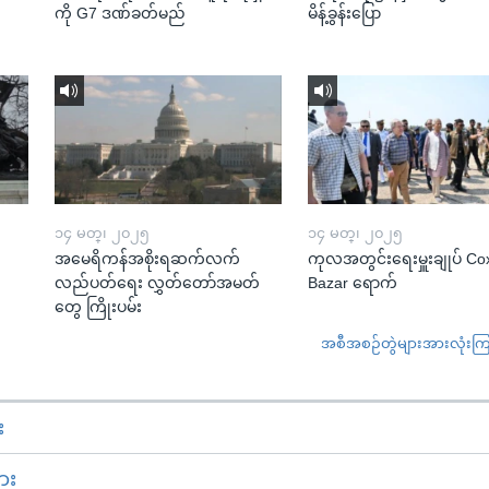
ကို G7 ဒဏ်ခတ်မည်
မိန့်ခွန်းပြော
၁၄ မတ္၊ ၂၀၂၅
၁၄ မတ္၊ ၂၀၂၅
အမေရိကန်အစိုးရဆက်လက်
ကုလအတွင်းရေးမှူးချုပ် Co
လည်ပတ်ရေး လွှတ်တော်အမတ်
Bazar ရောက်
တွေ ကြိုးပမ်း
အစီအစဉ်တွဲများအားလုံးကြည့
း
ား