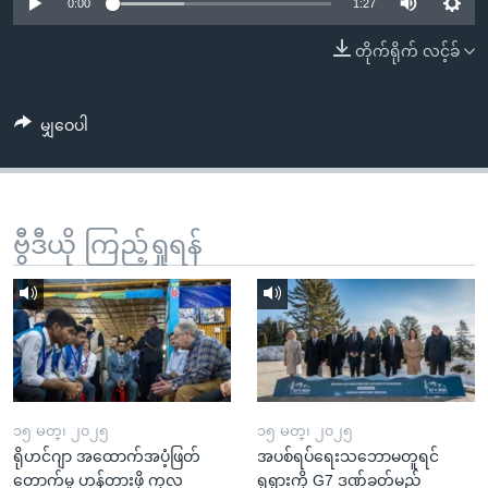
အ
0:00
1:27
သုတပဒေသာ အင်္ဂလိပ်စာ
ညွန်း
Learning English
တိုက်ရိုက် လင့်ခ်
စာမျက်နှာ
သို့
ဗွီအိုအေ လူမှုကွန်ယက်များ
ကျော်
မျှဝေပါ
ကြည့်
ရန်
ဘာသာစကားများ
ရှာဖွေ
ဗွီဒီယို ကြည့်ရှုရန်
ရန်
နေရာ
သို့
ကျော်
ရန်
၁၅ မတ္၊ ၂၀၂၅
၁၅ မတ္၊ ၂၀၂၅
ရိုဟင်ဂျာ အထောက်အပံ့ဖြတ်
အပစ်ရပ်ရေးသဘောမတူရင်
တောက်မှု ဟန့်တားဖို့ ကုလ
ရုရှားကို G7 ဒဏ်ခတ်မည်