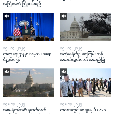
အကြီးအကဲ ကြိုးပမ်းမည်
၁၅ မတ္၊ ၂၀၂၅
၁၅ မတ္၊ ၂၀၂၅
တရားရေးဌာနမှာ သမ္မတ Trump
အသုံးစရိတ်ဥပဒေကြမ်း ကန်
မိန့်ခွန်းပြော
အထက်လွှတ်တော် အတည်ပြု
၁၄ မတ္၊ ၂၀၂၅
၁၄ မတ္၊ ၂၀၂၅
အမေရိကန်အစိုးရဆက်လက်
ကုလအတွင်းရေးမှူးချုပ် Cox's