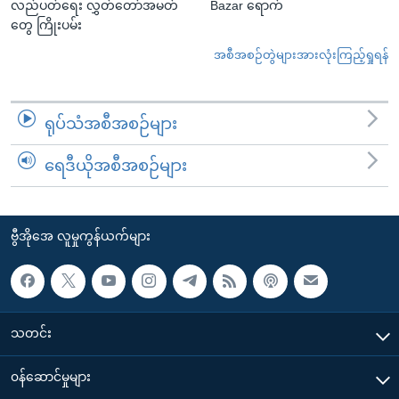
လည်ပတ်ရေး လွှတ်တော်အမတ်
Bazar ရောက်
တွေ ကြိုးပမ်း
အစီအစဉ်တွဲများအားလုံးကြည့်ရှုရန်
ရုပ်သံအစီအစဉ်များ
ရေဒီယိုအစီအစဉ်များ
ဗွီအိုအေ လူမှုကွန်ယက်များ
သတင်း
၀န်ဆောင်မှုများ