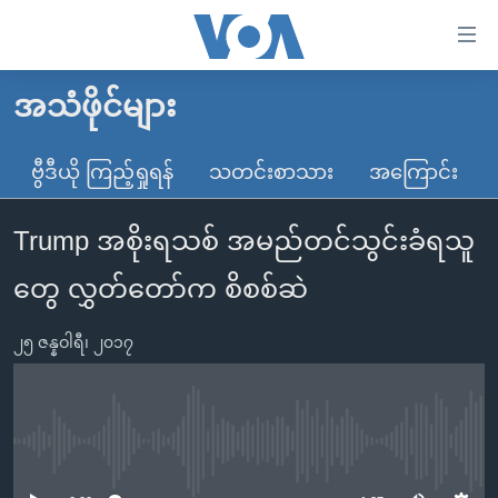
သုံး
ရ
လွယ်ကူ
အသံဖိုင်များ
မူလစာမျက်နှာ
စေ
မြန်မာ
ဗွီဒီယို ကြည့်ရှုရန်
သတင်းစာသား
အကြောင်း
သည့်
ကမ္ဘာ့သတင်းများ
Link
Trump အစိုးရသစ် အမည်တင်သွင်းခံရသူ
ဗွီဒီယို
နိုင်ငံတကာ
များ
သတင်းလွတ်လပ်ခွင့်
အမေရိကန်
တွေ လွှတ်တော်က စိစစ်ဆဲ
ပင်မ
ရပ်ဝန်းတခု လမ်းတခု အလွန်
တရုတ်
အကြောင်းအရာ
၂၅ ဇန္နဝါရီ၊ ၂၀၁၇
သို့
အင်္ဂလိပ်စာလေ့လာမယ်
အစ္စရေး-ပါလက်စတိုင်း
ကျော်
အပတ်စဉ်ကဏ္ဍများ
အမေရိကန်သုံးအီဒီယံ
ကြည့်
ရေဒီယိုနှင့်ရုပ်သံ အချက်အလက်များ
မကြေးမုံရဲ့ အင်္ဂလိပ်စာ
ရေဒီယို
ရန်
No media source currently available
ပင်မ
ရေဒီယို/တီဗွီအစီအစဉ်
ရုပ်ရှင်ထဲက အင်္ဂလိပ်စာ
တီဗွီ