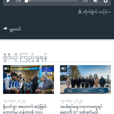
အ
0:00
3:33
သုတပဒေသာ အင်္ဂလိပ်စာ
ညွန်း
Learning English
တိုက်ရိုက် လင့်ခ်
စာမျက်နှာ
သို့
ဗွီအိုအေ လူမှုကွန်ယက်များ
ကျော်
မျှဝေပါ
ကြည့်
ရန်
ဘာသာစကားများ
ရှာဖွေ
ဗွီဒီယို ကြည့်ရှုရန်
ရန်
နေရာ
သို့
ကျော်
ရန်
၁၅ မတ္၊ ၂၀၂၅
၁၅ မတ္၊ ၂၀၂၅
ရိုဟင်ဂျာ အထောက်အပံ့ဖြတ်
အပစ်ရပ်ရေးသဘောမတူရင်
တောက်မှု ဟန့်တားဖို့ ကုလ
ရုရှားကို G7 ဒဏ်ခတ်မည်