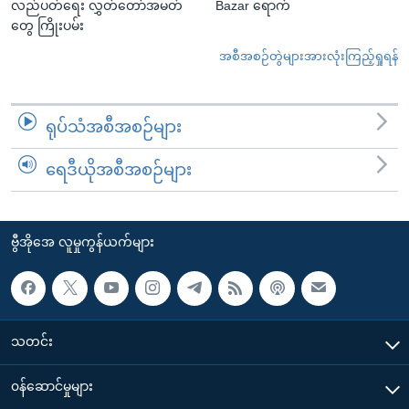
လည်ပတ်ရေး လွှတ်တော်အမတ်
Bazar ရောက်
တွေ ကြိုးပမ်း
အစီအစဉ်တွဲများအားလုံးကြည့်ရှုရန်
ရုပ်သံအစီအစဉ်များ
ရေဒီယိုအစီအစဉ်များ
ဗွီအိုအေ လူမှုကွန်ယက်များ
သတင်း
၀န်ဆောင်မှုများ