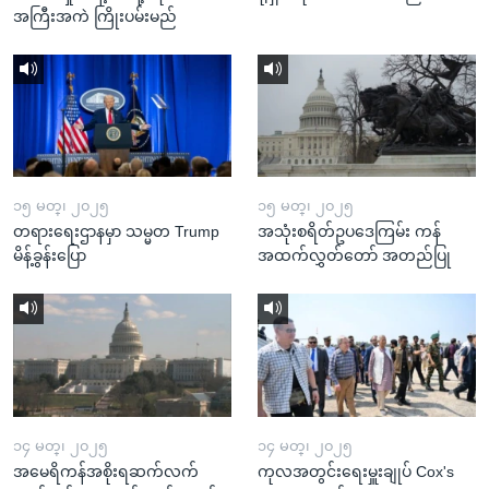
အကြီးအကဲ ကြိုးပမ်းမည်
၁၅ မတ္၊ ၂၀၂၅
၁၅ မတ္၊ ၂၀၂၅
တရားရေးဌာနမှာ သမ္မတ Trump
အသုံးစရိတ်ဥပဒေကြမ်း ကန်
မိန့်ခွန်းပြော
အထက်လွှတ်တော် အတည်ပြု
၁၄ မတ္၊ ၂၀၂၅
၁၄ မတ္၊ ၂၀၂၅
အမေရိကန်အစိုးရဆက်လက်
ကုလအတွင်းရေးမှူးချုပ် Cox's