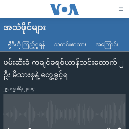
သုံး
ရ
လွယ်ကူ
အသံဖိုင်များ
မူလစာမျက်နှာ
စေ
မြန်မာ
ဗွီဒီယို ကြည့်ရှုရန်
သတင်းစာသား
အကြောင်း
သည့်
ကမ္ဘာ့သတင်းများ
Link
ဖမ်းဆီးခံ ကချင်ခရစ်ယာန်သင်းထောက် ၂
ဗွီဒီယို
နိုင်ငံတကာ
များ
သတင်းလွတ်လပ်ခွင့်
အမေရိကန်
ဦး မိသားစုနဲ့ တွေ့ခွင့်ရ
ပင်မ
ရပ်ဝန်းတခု လမ်းတခု အလွန်
တရုတ်
အကြောင်းအရာ
၂၅ ဇန္နဝါရီ၊ ၂၀၁၇
သို့
အင်္ဂလိပ်စာလေ့လာမယ်
အစ္စရေး-ပါလက်စတိုင်း
ကျော်
အပတ်စဉ်ကဏ္ဍများ
အမေရိကန်သုံးအီဒီယံ
ကြည့်
ရေဒီယိုနှင့်ရုပ်သံ အချက်အလက်များ
မကြေးမုံရဲ့ အင်္ဂလိပ်စာ
ရေဒီယို
ရန်
No media source currently available
ပင်မ
ရေဒီယို/တီဗွီအစီအစဉ်
ရုပ်ရှင်ထဲက အင်္ဂလိပ်စာ
တီဗွီ