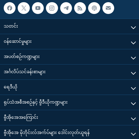
သတင်း
၀န်ဆောင်မှုများ
အပတ်စဉ်ကဏ္ဍများ
အင်္ဂလိပ်သင်ခန်းစာများ
ရေဒီယို
ရုပ်သံအစီအစဉ်နှင့် ဗွီဒီယိုကဏ္ဍများ
ဗွီအိုအေအကြောင်း
ဗွီအိုအေ မိုဘိုင်းလ်အက်ပ်များ ဒေါင်းလုတ်ယူရန်