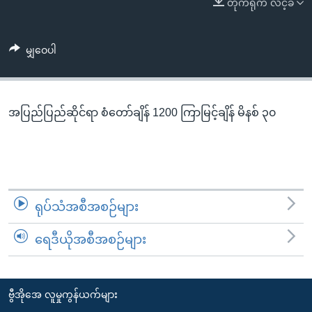
တိုက်ရိုက် လင့်ခ်
အ
သုတပဒေသာ အင်္ဂလိပ်စာ
ညွန်း
Learning English
စာမျက်နှာ
မျှဝေပါ
သို့
ဗွီအိုအေ လူမှုကွန်ယက်များ
ကျော်
ကြည့်
အပြည်ပြည်ဆိုင်ရာ စံတော်ချိန် 1200 ကြာမြင့်ချိန် မိနစ် ၃၀
ရန်
ဘာသာစကားများ
ရှာဖွေ
ရန်
နေရာ
သို့
ရုပ်သံအစီအစဉ်များ
ကျော်
ရန်
ရေဒီယိုအစီအစဉ်များ
ဗွီအိုအေ လူမှုကွန်ယက်များ