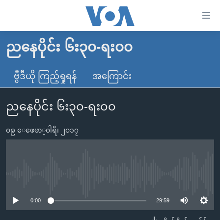
သုံး
ရ
လွယ်ကူ
ညနေပိုင်း ၆း၃၀-ရး၀၀
မူလစာမျက်နှာ
စေ
မြန်မာ
ဗွီဒီယို ကြည့်ရှုရန်
အကြောင်း
သည့်
ကမ္ဘာ့သတင်းများ
Link
ညနေပိုင်း ၆း၃၀-ရး၀၀
ဗွီဒီယို
နိုင်ငံတကာ
များ
သတင်းလွတ်လပ်ခွင့်
အမေရိကန်
ပင်မ
၀၉ ေဖေဖာ္၀ါရီ၊ ၂၀၁၇
ရပ်ဝန်းတခု လမ်းတခု အလွန်
တရုတ်
အကြောင်းအရာ
သို့
အင်္ဂလိပ်စာလေ့လာမယ်
အစ္စရေး-ပါလက်စတိုင်း
ကျော်
အပတ်စဉ်ကဏ္ဍများ
အမေရိကန်သုံးအီဒီယံ
No media source currently available
ကြည့်
ရေဒီယိုနှင့်ရုပ်သံ အချက်အလက်များ
မကြေးမုံရဲ့ အင်္ဂလိပ်စာ
ရေဒီယို
ရန်
0:00
29:59
ပင်မ
ရေဒီယို/တီဗွီအစီအစဉ်
ရုပ်ရှင်ထဲက အင်္ဂလိပ်စာ
တီဗွီ