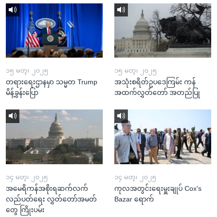
၁၅ မတ္၊ ၂၀၂၅
၁၅ မတ္၊ ၂၀၂၅
တရားရေးဌာနမှာ သမ္မတ Trump
အသုံးစရိတ်ဥပဒေကြမ်း ကန်
မိန့်ခွန်းပြော
အထက်လွှတ်တော် အတည်ပြု
၁၄ မတ္၊ ၂၀၂၅
၁၄ မတ္၊ ၂၀၂၅
အမေရိကန်အစိုးရဆက်လက်
ကုလအတွင်းရေးမှူးချုပ် Cox's
လည်ပတ်ရေး လွှတ်တော်အမတ်
Bazar ရောက်
တွေ ကြိုးပမ်း