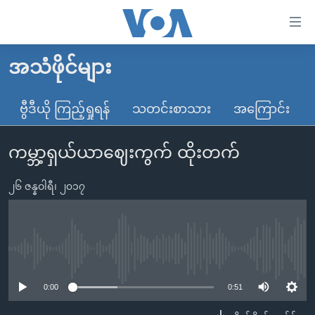
သုံး
ရ
လွယ်ကူ
အသံဖိုင်များ
မူလစာမျက်နှာ
စေ
မြန်မာ
ဗွီဒီယို ကြည့်ရှုရန်
သတင်းစာသား
အကြောင်း
သည့်
ကမ္ဘာ့သတင်းများ
Link
ကမ္ဘာ့ရှယ်ယာဈေးကွက် ထိုးတက်
ဗွီဒီယို
နိုင်ငံတကာ
များ
သတင်းလွတ်လပ်ခွင့်
အမေရိကန်
ပင်မ
၂၆ ဇန္နဝါရီ၊ ၂၀၁၇
ရပ်ဝန်းတခု လမ်းတခု အလွန်
တရုတ်
အကြောင်းအရာ
သို့
အင်္ဂလိပ်စာလေ့လာမယ်
အစ္စရေး-ပါလက်စတိုင်း
ကျော်
အပတ်စဉ်ကဏ္ဍများ
အမေရိကန်သုံးအီဒီယံ
No media source currently available
ကြည့်
ရေဒီယိုနှင့်ရုပ်သံ အချက်အလက်များ
မကြေးမုံရဲ့ အင်္ဂလိပ်စာ
ရေဒီယို
ရန်
0:00
0:51
ပင်မ
ရေဒီယို/တီဗွီအစီအစဉ်
ရုပ်ရှင်ထဲက အင်္ဂလိပ်စာ
တီဗွီ