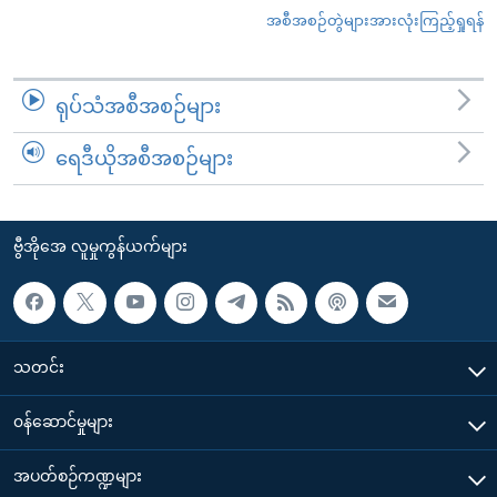
အစီအစဉ်တွဲများအားလုံးကြည့်ရှုရန်
ရုပ်သံအစီအစဉ်များ
ရေဒီယိုအစီအစဉ်များ
ဗွီအိုအေ လူမှုကွန်ယက်များ
သတင်း
၀န်ဆောင်မှုများ
အပတ်စဉ်ကဏ္ဍများ