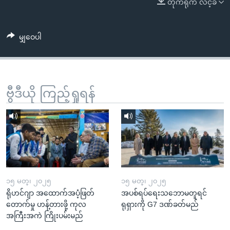
တိုက်ရိုက် လင့်ခ်
အ
သုတပဒေသာ အင်္ဂလိပ်စာ
ညွန်း
Learning English
စာမျက်နှာ
မျှဝေပါ
သို့
ဗွီအိုအေ လူမှုကွန်ယက်များ
ကျော်
ကြည့်
ရန်
ဗွီဒီယို ကြည့်ရှုရန်
ဘာသာစကားများ
ရှာဖွေ
ရန်
နေရာ
သို့
ကျော်
ရန်
၁၅ မတ္၊ ၂၀၂၅
၁၅ မတ္၊ ၂၀၂၅
ရိုဟင်ဂျာ အထောက်အပံ့ဖြတ်
အပစ်ရပ်ရေးသဘောမတူရင်
တောက်မှု ဟန့်တားဖို့ ကုလ
ရုရှားကို G7 ဒဏ်ခတ်မည်
အကြီးအကဲ ကြိုးပမ်းမည်