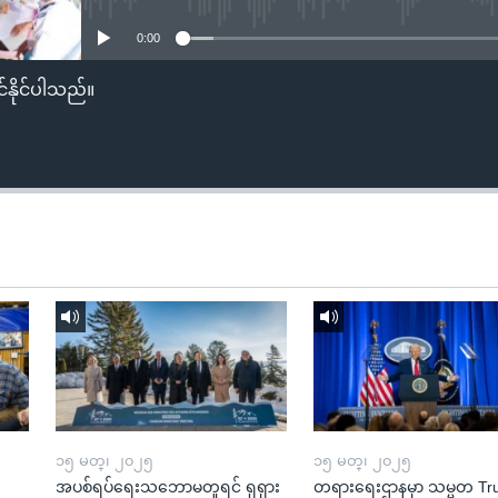
0:00
်နိုင်ပါသည်။
၁၅ မတ္၊ ၂၀၂၅
၁၅ မတ္၊ ၂၀၂၅
အပစ်ရပ်ရေးသဘောမတူရင် ရုရှား
တရားရေးဌာနမှာ သမ္မတ T