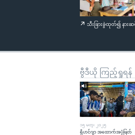
သုတပဒေသာ အင်္ဂလိပ်စာ
အ
ညွန်း
စာမျက်နှာ
သီးခြားခွဲထုတ်၍ နားဆင
သို့
ကျော်
ကြည့်
ရန်
ရှာဖွေ
ရန်
ဗွီဒီယို ကြည့်ရှုရန်
နေရာ
သို့
ကျော်
ရန်
၁၅ မတ္၊ ၂၀၂၅
ရိုဟင်ဂျာ အထောက်အပံ့ဖြတ်