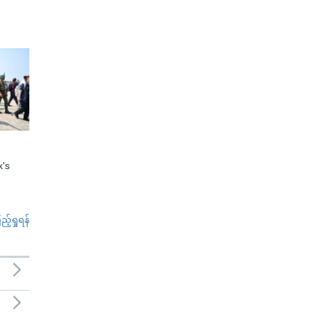
x's
်ရှုရန်