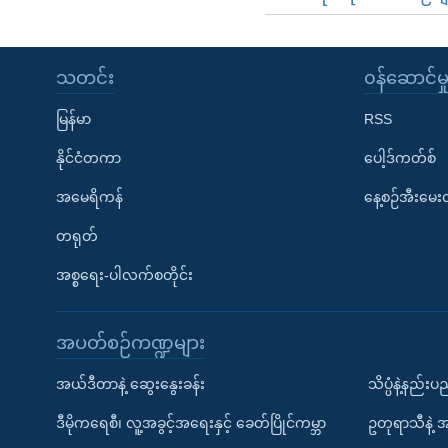
သတင်း
၀န်ဆောင်မှ
မြန်မာ
RSS
နိုင်ငံတကာ
ပေါ့ဒ်ကတ်စ်
အမေရိကန်
နေ့စဉ်အီးမေ
တရုတ်
အစ္စရေး-ပါလက်စတိုင်း
အပတ်စဉ်ကဏ္ဍများ
အယ်ဒီတာနဲ့ ဆွေးနွေးခန်း
သိပ္ပံနဲ့နည်း
ဒီမိုကရေစီ၊ လူ့အခွင့်အရေးနှင့် ခေတ်ပြိုင်ကမ္ဘာ
ဥတုရာသီနဲ့ 