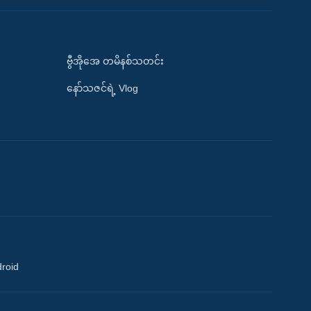
ဗွီအိုအေ တမိနစ်သတင်း
နော်သဇင်ရဲ့ Vlog
droid