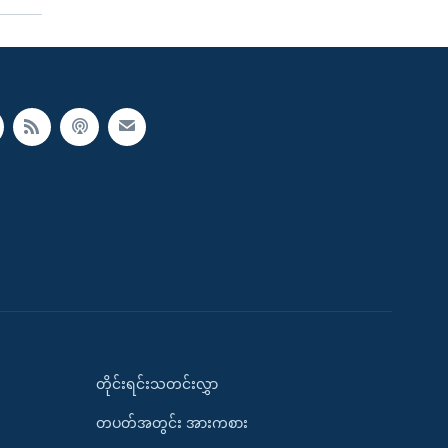
တိုင်းရင်းသတင်းလွှာ
တပတ်အတွင်း အားကစား