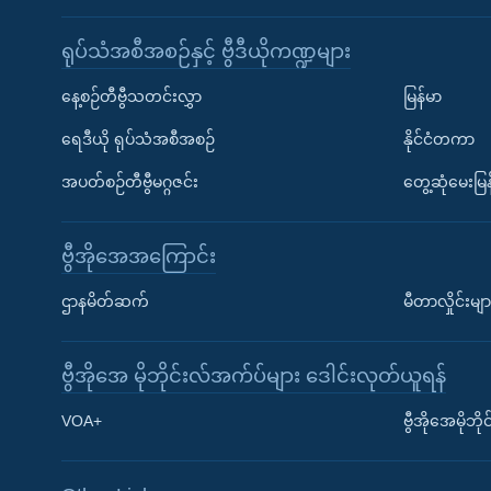
ရုပ်သံအစီအစဉ်နှင့် ဗွီဒီယိုကဏ္ဍများ
နေ့စဉ်တီဗွီသတင်းလွှာ
မြန်မာ
ရေဒီယို ရုပ်သံအစီအစဉ်
နိုင်ငံတကာ
အပတ်စဉ်တီဗွီမဂ္ဂဇင်း
တွေ့ဆုံမေးမြန
ဗွီအိုအေအကြောင်း
ဌာနမိတ်ဆက်
မီတာလှိုင်းမျာ
ဗွီအိုအေ မိုဘိုင်းလ်အက်ပ်များ ဒေါင်းလုတ်ယူရန်
Learning English
VOA+
ဗွီအိုအေမိုဘ
ဗွီအိုအေ လူမှုကွန်ယက်များ