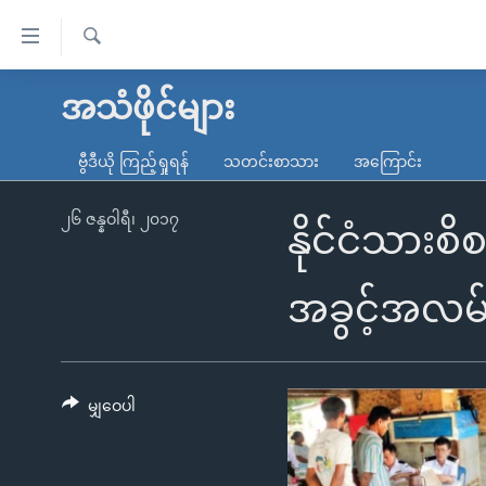
သုံး
ရ
ရှာဖွေ
လွယ်ကူ
မူလစာမျက်နှာ
အသံဖိုင်များ
ရ
စေ
မြန်မာ
လာ
ဗွီဒီယို ကြည့်ရှုရန်
သတင်းစာသား
အကြောင်း
သည့်
ဒ်
ကမ္ဘာ့သတင်းများ
Link
ဗွီဒီယို
နိုင်ငံတကာ
၂၆ ဇန္နဝါရီ၊ ၂၀၁၇
နိုင်ငံသားစ
များ
သတင်းလွတ်လပ်ခွင့်
အမေရိကန်
ပင်မ
ရပ်ဝန်းတခု လမ်းတခု အလွန်
တရုတ်
အခွင့်အလမ်း
အကြောင်းအရာ
အင်္ဂလိပ်စာလေ့လာမယ်
အစ္စရေး-ပါလက်စတိုင်း
သို့
အပတ်စဉ်ကဏ္ဍများ
အမေရိကန်သုံးအီဒီယံ
ကျော်
ကြည့်
မျှဝေပါ
ရေဒီယိုနှင့်ရုပ်သံ အချက်အလက်များ
မကြေးမုံရဲ့ အင်္ဂလိပ်စာ
ရေဒီယို
ရန်
ရေဒီယို/တီဗွီအစီအစဉ်
ရုပ်ရှင်ထဲက အင်္ဂလိပ်စာ
တီဗွီ
ပင်မ