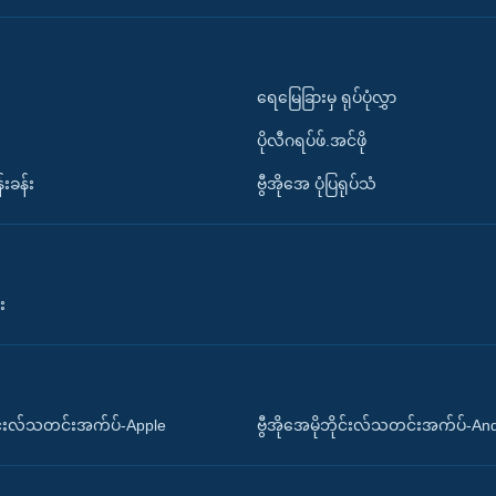
ရေမြေခြားမှ ရုပ်ပုံလွှာ
ပိုလီဂရပ်ဖ်.အင်ဖို
်းခန်း
ဗွီအိုအေ ပုံပြရုပ်သံ
း
ိုင်းလ်သတင်းအက်ပ်-Apple
ဗွီအိုအေမိုဘိုင်းလ်သတင်းအက်ပ်-An