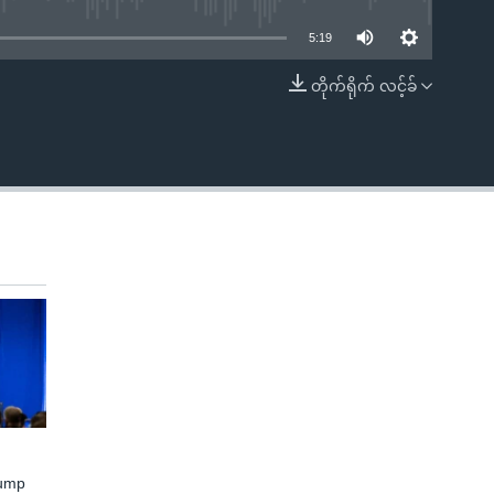
5:19
တိုက်ရိုက် လင့်ခ်
EMBED
rump