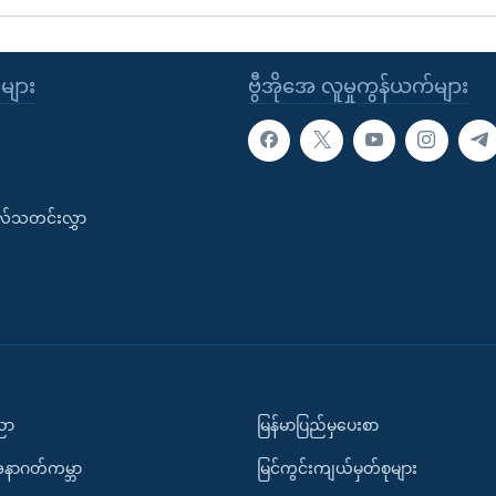
ုများ
ဗွီအိုအေ လူမှုကွန်ယက်များ
းလ်သတင်းလွှာ
ပညာ
မြန်မာပြည်မှပေးစာ
အနာဂတ်ကမ္ဘာ
မြင်ကွင်းကျယ်မှတ်စုများ