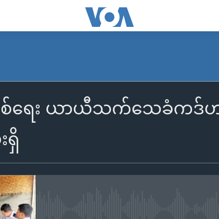
ိစစ်ရေး ယာယီသက်သေခံကဒ်ဟာ နိ
ရှိ
No media source currently availa