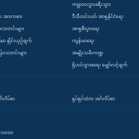
ကမ္ဘာတလွှားခရီးသွား
း အားကစား
ဒီသီတင်းပတ် အာရှနိုင်ငံရေး
ားသတင်းများ
အာရှစီးပွားရေး
်မာ နှိုင်းယှဉ်ချက်
ကျန်းမာရေး
ပြားသတင်းများ
အမျိုးသမီးကဏ္ဍ
ရိုဟင်ဂျာအရေး မျှော်လင့်ချက်
်္ဂလိပ်စာ
ရုပ်ရှင်ထဲက အင်္ဂလိပ်စာ
၀-၁၀း၀၀