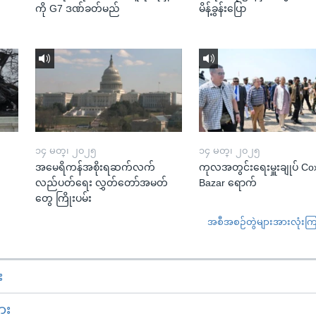
ကို G7 ဒဏ်ခတ်မည်
မိန့်ခွန်းပြော
၁၄ မတ္၊ ၂၀၂၅
၁၄ မတ္၊ ၂၀၂၅
အမေရိကန်အစိုးရဆက်လက်
ကုလအတွင်းရေးမှူးချုပ် Co
လည်ပတ်ရေး လွှတ်တော်အမတ်
Bazar ရောက်
တွေ ကြိုးပမ်း
အစီအစဉ်တွဲများအားလုံးကြည့
း
ား