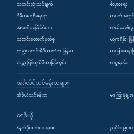
သတင်းသုံးသပ်ချက်
စီးပွားရေး
ဒီမိုကရေစီရေးရာ
တပတ်အတွင်
အမေရိကန်နိုင်ငံရေး
လယ်ယာစီးပွ
သတင်းထောက်မှတ်စု
ယူကရိန်း၊ မြန
ကမ္ဘာ့သတင်းမီဒီယာထဲက မြန်မာ
ထူးခြားဆန်း
ကမ္ဘာ့ မြန်မာ့ မီဒီယာမြင်ကွင်း
လူမှုရှုခင်း
အင်္ဂလိပ်သင်ခန်းစာများ
အီဒီယံသင်ခန်းစာ
မကြေးမုံရဲ့အင
ရေဒီယို
နံနက်ပိုင်း ၆း၀၀-ရး၀၀
ညပိုင်း ၉း၀