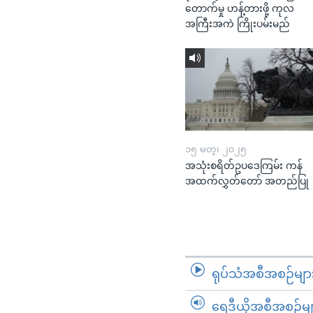
တောက်မှု ဟန့်တားဖို့ ကုလ
အကြီးအကဲ ကြိုးပမ်းမည်
၁၅ မတ္၊ ၂၀၂၅
အသုံးစရိတ်ဥပဒေကြမ်း ကန်
အထက်လွှတ်တော် အတည်ပြု
ရုပ်သံအစီအစဉ်မျာ
ရေဒီယိုအစီအစဉ်မျ