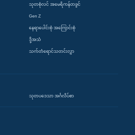
သုတစုံလင် အမေရိကန်တခွင်
Gen Z
နေရာပေါင်းစုံ အကြောင်းစုံ
ဒို့အသံ
သက်တံရောင်သတင်းလွှာ
သုတပဒေသာ အင်္ဂလိပ်စာ