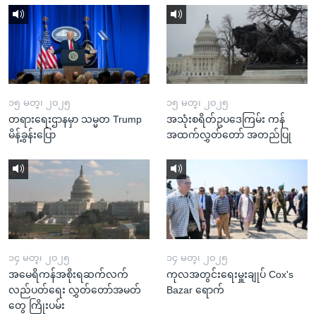
၁၅ မတ္၊ ၂၀၂၅
၁၅ မတ္၊ ၂၀၂၅
တရားရေးဌာနမှာ သမ္မတ Trump
အသုံးစရိတ်ဥပဒေကြမ်း ကန်
မိန့်ခွန်းပြော
အထက်လွှတ်တော် အတည်ပြု
၁၄ မတ္၊ ၂၀၂၅
၁၄ မတ္၊ ၂၀၂၅
အမေရိကန်အစိုးရဆက်လက်
ကုလအတွင်းရေးမှူးချုပ် Cox's
လည်ပတ်ရေး လွှတ်တော်အမတ်
Bazar ရောက်
တွေ ကြိုးပမ်း