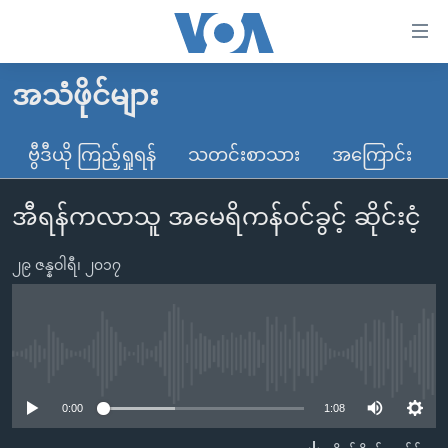
သုံး
ရ
လွယ်ကူ
အသံဖိုင်များ
မူလစာမျက်နှာ
စေ
မြန်မာ
ဗွီဒီယို ကြည့်ရှုရန်
သတင်းစာသား
အကြောင်း
သည့်
ကမ္ဘာ့သတင်းများ
Link
အီရန်ကလာသူ အမေရိကန်ဝင်ခွင့် ဆိုင်းငံ့
ဗွီဒီယို
နိုင်ငံတကာ
များ
သတင်းလွတ်လပ်ခွင့်
အမေရိကန်
ပင်မ
၂၉ ဇန္နဝါရီ၊ ၂၀၁၇
ရပ်ဝန်းတခု လမ်းတခု အလွန်
တရုတ်
အကြောင်းအရာ
သို့
အင်္ဂလိပ်စာလေ့လာမယ်
အစ္စရေး-ပါလက်စတိုင်း
ကျော်
အပတ်စဉ်ကဏ္ဍများ
အမေရိကန်သုံးအီဒီယံ
No media source currently available
ကြည့်
ရေဒီယိုနှင့်ရုပ်သံ အချက်အလက်များ
မကြေးမုံရဲ့ အင်္ဂလိပ်စာ
ရေဒီယို
ရန်
0:00
1:08
ပင်မ
ရေဒီယို/တီဗွီအစီအစဉ်
ရုပ်ရှင်ထဲက အင်္ဂလိပ်စာ
တီဗွီ