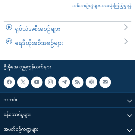
အစီအစဉ်တွဲများအားလုံးကြည့်ရှုရန်
ရုပ်သံအစီအစဉ်များ
ရေဒီယိုအစီအစဉ်များ
ဗွီအိုအေ လူမှုကွန်ယက်များ
သတင်း
၀န်ဆောင်မှုများ
အပတ်စဉ်ကဏ္ဍများ