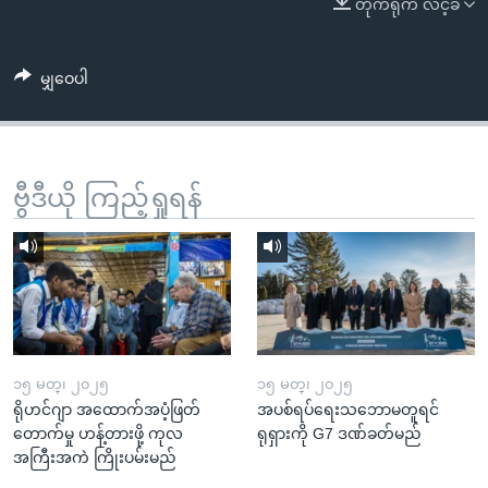
တိုက်ရိုက် လင့်ခ်
အ
သုတပဒေသာ အင်္ဂလိပ်စာ
ညွန်း
Learning English
စာမျက်နှာ
မျှဝေပါ
သို့
ဗွီအိုအေ လူမှုကွန်ယက်များ
ကျော်
ကြည့်
ရန်
ဗွီဒီယို ကြည့်ရှုရန်
ဘာသာစကားများ
ရှာဖွေ
ရန်
နေရာ
သို့
ကျော်
ရန်
၁၅ မတ္၊ ၂၀၂၅
၁၅ မတ္၊ ၂၀၂၅
ရိုဟင်ဂျာ အထောက်အပံ့ဖြတ်
အပစ်ရပ်ရေးသဘောမတူရင်
တောက်မှု ဟန့်တားဖို့ ကုလ
ရုရှားကို G7 ဒဏ်ခတ်မည်
အကြီးအကဲ ကြိုးပမ်းမည်