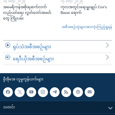
၁၄ မတ္၊ ၂၀၂၅
၁၄ မတ္၊ ၂၀၂၅
အမေရိကန်အစိုးရဆက်လက်
ကုလအတွင်းရေးမှူးချုပ် Cox's
လည်ပတ်ရေး လွှတ်တော်အမတ်
Bazar ရောက်
တွေ ကြိုးပမ်း
အစီအစဉ်တွဲများအားလုံးကြည့်ရှုရန်
ရုပ်သံအစီအစဉ်များ
ရေဒီယိုအစီအစဉ်များ
ဗွီအိုအေ လူမှုကွန်ယက်များ
သတင်း