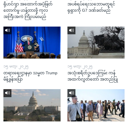
ရိုဟင်ဂျာ အထောက်အပံ့ဖြတ်
အပစ်ရပ်ရေးသဘောမတူရင်
တောက်မှု ဟန့်တားဖို့ ကုလ
ရုရှားကို G7 ဒဏ်ခတ်မည်
အကြီးအကဲ ကြိုးပမ်းမည်
၁၅ မတ္၊ ၂၀၂၅
၁၅ မတ္၊ ၂၀၂၅
တရားရေးဌာနမှာ သမ္မတ Trump
အသုံးစရိတ်ဥပဒေကြမ်း ကန်
မိန့်ခွန်းပြော
အထက်လွှတ်တော် အတည်ပြု