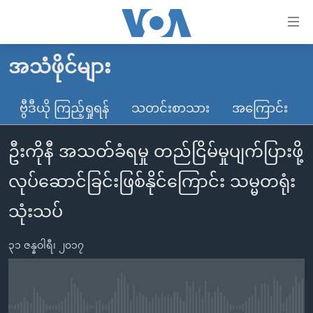
သုံး
ရ
လွယ်ကူ
အသံဖိုင်များ
မူလစာမျက်နှာ
စေ
မြန်မာ
ဗွီဒီယို ကြည့်ရှုရန်
သတင်းစာသား
အကြောင်း
သည့်
ကမ္ဘာ့သတင်းများ
Link
ဦးကိုနီ အသတ်ခံရမှု တည်ငြိမ်မှုပျက်ပြားဖို့
ဗွီဒီယို
နိုင်ငံတကာ
များ
သတင်းလွတ်လပ်ခွင့်
အမေရိကန်
လုပ်ဆောင်ခြင်းဖြစ်နိုင်ကြောင်း သမ္မတရုံး
ပင်မ
ရပ်ဝန်းတခု လမ်းတခု အလွန်
တရုတ်
အကြောင်းအရာ
သုံးသပ်
သို့
အင်္ဂလိပ်စာလေ့လာမယ်
အစ္စရေး-ပါလက်စတိုင်း
ကျော်
၃၁ ဇန္နဝါရီ၊ ၂၀၁၇
အပတ်စဉ်ကဏ္ဍများ
အမေရိကန်သုံးအီဒီယံ
ကြည့်
ရေဒီယိုနှင့်ရုပ်သံ အချက်အလက်များ
မကြေးမုံရဲ့ အင်္ဂလိပ်စာ
ရေဒီယို
ရန်
ပင်မ
ရေဒီယို/တီဗွီအစီအစဉ်
ရုပ်ရှင်ထဲက အင်္ဂလိပ်စာ
တီဗွီ