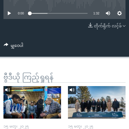
No media source currently available
အ
သုတပဒေသာ အင်္ဂလိပ်စာ
ညွန်း
Learning English
0:00
1:32
စာမျက်နှာ
သို့
ဗွီအိုအေ လူမှုကွန်ယက်များ
တိုက်ရိုက် လင့်ခ်
ကျော်
ကြည့်
မျှဝေပါ
ရန်
ဘာသာစကားများ
ရှာဖွေ
ရန်
နေရာ
ဗွီဒီယို ကြည့်ရှုရန်
သို့
ကျော်
ရန်
၁၅ မတ္၊ ၂၀၂၅
၁၅ မတ္၊ ၂၀၂၅