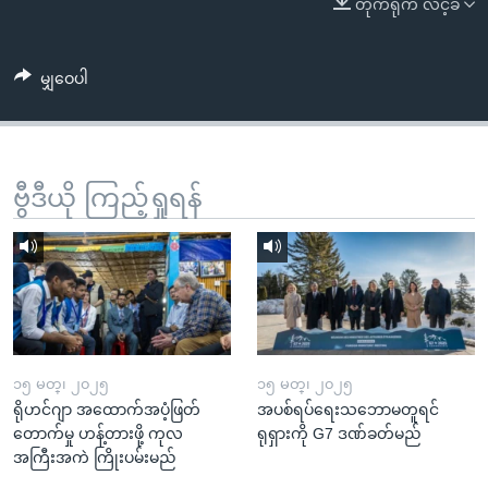
တိုက်ရိုက် လင့်ခ်
အ
သုတပဒေသာ အင်္ဂလိပ်စာ
ညွန်း
Learning English
စာမျက်နှာ
မျှဝေပါ
သို့
ဗွီအိုအေ လူမှုကွန်ယက်များ
ကျော်
ကြည့်
ရန်
ဗွီဒီယို ကြည့်ရှုရန်
ဘာသာစကားများ
ရှာဖွေ
ရန်
နေရာ
သို့
ကျော်
ရန်
၁၅ မတ္၊ ၂၀၂၅
၁၅ မတ္၊ ၂၀၂၅
ရိုဟင်ဂျာ အထောက်အပံ့ဖြတ်
အပစ်ရပ်ရေးသဘောမတူရင်
တောက်မှု ဟန့်တားဖို့ ကုလ
ရုရှားကို G7 ဒဏ်ခတ်မည်
အကြီးအကဲ ကြိုးပမ်းမည်