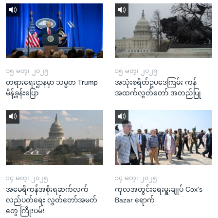
၁၅ မတ္၊ ၂၀၂၅
၁၅ မတ္၊ ၂၀၂၅
တရားရေးဌာနမှာ သမ္မတ Trump
အသုံးစရိတ်ဥပဒေကြမ်း ကန်
မိန့်ခွန်းပြော
အထက်လွှတ်တော် အတည်ပြု
၁၄ မတ္၊ ၂၀၂၅
၁၄ မတ္၊ ၂၀၂၅
အမေရိကန်အစိုးရဆက်လက်
ကုလအတွင်းရေးမှူးချုပ် Cox's
လည်ပတ်ရေး လွှတ်တော်အမတ်
Bazar ရောက်
တွေ ကြိုးပမ်း