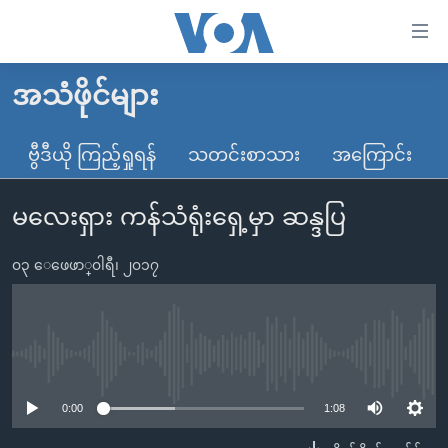
သုံး
ရ
လွယ်ကူ
အသံဖိုင်များ
မူလစာမျက်နှာ
စေ
မြန်မာ
ဗွီဒီယို ကြည့်ရှုရန်
သတင်းစာသား
အကြောင်း
သည့်
ကမ္ဘာ့သတင်းများ
Link
မလေးရှား ကန်သံရုံးရှေ့မှာ ဆန္ဒပြ
ဗွီဒီယို
နိုင်ငံတကာ
များ
သတင်းလွတ်လပ်ခွင့်
အမေရိကန်
ပင်မ
၀၃ ေဖေဖာ္၀ါရီ၊ ၂၀၁၇
ရပ်ဝန်းတခု လမ်းတခု အလွန်
တရုတ်
အကြောင်းအရာ
သို့
အင်္ဂလိပ်စာလေ့လာမယ်
အစ္စရေး-ပါလက်စတိုင်း
ကျော်
အပတ်စဉ်ကဏ္ဍများ
အမေရိကန်သုံးအီဒီယံ
No media source currently available
ကြည့်
ရေဒီယိုနှင့်ရုပ်သံ အချက်အလက်များ
မကြေးမုံရဲ့ အင်္ဂလိပ်စာ
ရေဒီယို
ရန်
0:00
1:08
ပင်မ
ရေဒီယို/တီဗွီအစီအစဉ်
ရုပ်ရှင်ထဲက အင်္ဂလိပ်စာ
တီဗွီ