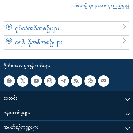
အစီအစဉ်တွဲများအားလုံးကြည့်ရှုရန်
ရုပ်သံအစီအစဉ်များ
ရေဒီယိုအစီအစဉ်များ
ဗွီအိုအေ လူမှုကွန်ယက်များ
သတင်း
၀န်ဆောင်မှုများ
အပတ်စဉ်ကဏ္ဍများ