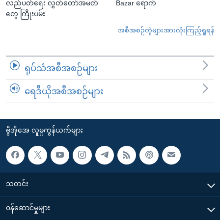
လည်ပတ်ရေး လွှတ်တော်အမတ်
Bazar ရောက်
တွေ ကြိုးပမ်း
အစီအစဉ်တွဲများအားလုံးကြည့်ရှုရန်
ရုပ်သံအစီအစဉ်များ
ရေဒီယိုအစီအစဉ်များ
ဗွီအိုအေ လူမှုကွန်ယက်များ
သတင်း
၀န်ဆောင်မှုများ