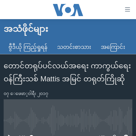
သုံး
ရ
လွယ်ကူ
အသံဖိုင်များ
မူလစာမျက်နှာ
စေ
မြန်မာ
ဗွီဒီယို ကြည့်ရှုရန်
သတင်းစာသား
အကြောင်း
သည့်
ကမ္ဘာ့သတင်းများ
Link
တောင်တရုပ်ပင်လယ်အရေး ကာကွယ်ရေး
ဗွီဒီယို
နိုင်ငံတကာ
များ
သတင်းလွတ်လပ်ခွင့်
အမေရိကန်
ဝန်ကြီးသစ် Mattis အမြင် တရုတ်ကြိုဆို
ပင်မ
ရပ်ဝန်းတခု လမ်းတခု အလွန်
တရုတ်
အကြောင်းအရာ
၀၇ ေဖေဖာ္၀ါရီ၊ ၂၀၁၇
သို့
အင်္ဂလိပ်စာလေ့လာမယ်
အစ္စရေး-ပါလက်စတိုင်း
ကျော်
အပတ်စဉ်ကဏ္ဍများ
အမေရိကန်သုံးအီဒီယံ
ကြည့်
ရေဒီယိုနှင့်ရုပ်သံ အချက်အလက်များ
မကြေးမုံရဲ့ အင်္ဂလိပ်စာ
ရေဒီယို
ရန်
No media source currently available
ပင်မ
ရေဒီယို/တီဗွီအစီအစဉ်
ရုပ်ရှင်ထဲက အင်္ဂလိပ်စာ
တီဗွီ