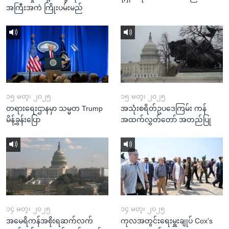
အကြီးအကဲ ကြိုးပမ်းမည်
၁၅ မတ္၊ ၂၀၂၅
၁၅ မတ္၊ ၂၀၂၅
တရားရေးဌာနမှာ သမ္မတ Trump
အသုံးစရိတ်ဥပဒေကြမ်း ကန်
မိန့်ခွန်းပြော
အထက်လွှတ်တော် အတည်ပြု
၁၄ မတ္၊ ၂၀၂၅
၁၄ မတ္၊ ၂၀၂၅
အမေရိကန်အစိုးရဆက်လက်
ကုလအတွင်းရေးမှူးချုပ် Cox's