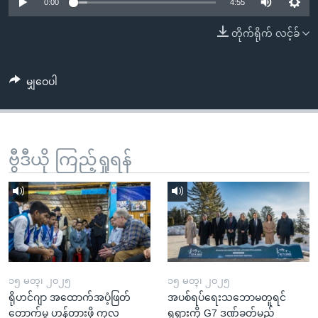
အ
0:00
4:55
သုတပဒေသာ အင်္ဂလိပ်စာ
ညွန်း
Learning English
တိုက်ရိုက် လင့်ခ်
စာမျက်နှာ
သို့
ဗွီအိုအေ လူမှုကွန်ယက်များ
ကျော်
မျှဝေပါ
ကြည့်
ရန်
ဘာသာစကားများ
ရှာဖွေ
ဗွီဒီယို ကြည့်ရှုရန်
ရန်
နေရာ
သို့
ကျော်
ရန်
၁၅ မတ္၊ ၂၀၂၅
၁၅ မတ္၊ ၂၀၂၅
ရိုဟင်ဂျာ အထောက်အပံ့ဖြတ်
အပစ်ရပ်ရေးသဘောမတူရင်
တောက်မှု ဟန့်တားဖို့ ကုလ
ရုရှားကို G7 ဒဏ်ခတ်မည်