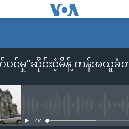
တ်ပင်မှု"ဆိုင်းငံ့မိန့် ကန်အယူ
No media source currently availa
0:00