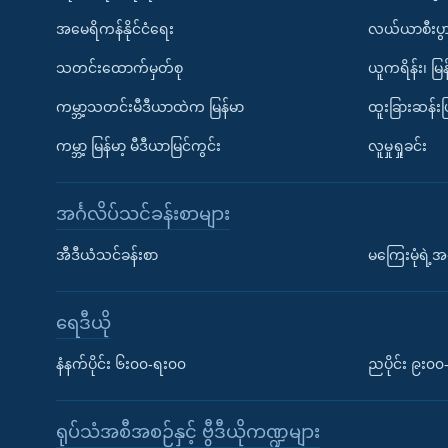
အမေရိကန်နိုင်ငံရေး
လယ်ယာစီးပွ
သတင်းထောက်မှတ်စု
ယူကရိန်း၊ မြန
ကမ္ဘာ့သတင်းမီဒီယာထဲက မြန်မာ
ထူးခြားဆန်း
ကမ္ဘာ့ မြန်မာ့ မီဒီယာမြင်ကွင်း
လူမှုရှုခင်း
အင်္ဂလိပ်သင်ခန်းစာများ
အီဒီယံသင်ခန်းစာ
မကြေးမုံရဲ့အင
ရေဒီယို
နံနက်ပိုင်း ၆း၀၀-ရး၀၀
ညပိုင်း ၉း၀
ရုပ်သံအစီအစဉ်နှင့် ဗွီဒီယိုကဏ္ဍများ