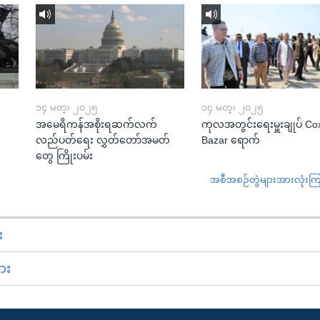
၁၄ မတ္၊ ၂၀၂၅
၁၄ မတ္၊ ၂၀၂၅
အမေရိကန်အစိုးရဆက်လက်
ကုလအတွင်းရေးမှူးချုပ် Co
လည်ပတ်ရေး လွှတ်တော်အမတ်
Bazar ရောက်
တွေ ကြိုးပမ်း
အစီအစဉ်တွဲများအားလုံးကြည့
း
ား