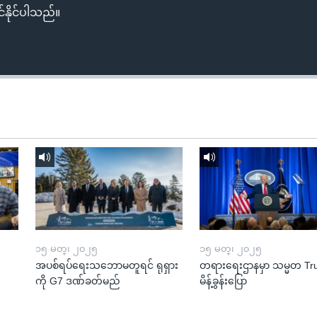
်နိုင်ပါသည်။
၁၅ မတ္၊ ၂၀၂၅
၁၅ မတ္၊ ၂၀၂၅
အပစ်ရပ်ရေးသဘောမတူရင် ရုရှား
တရားရေးဌာနမှာ သမ္မတ T
ကို G7 ဒဏ်ခတ်မည်
မိန့်ခွန်းပြော