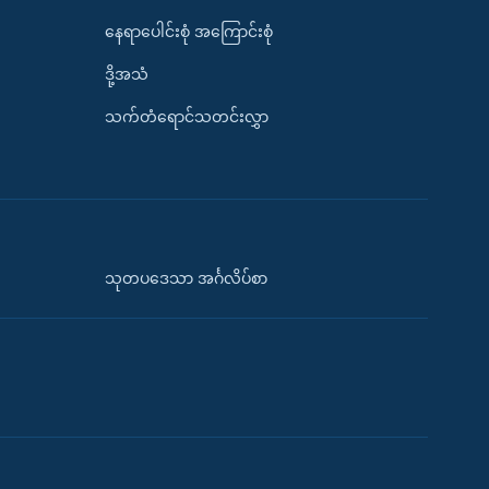
နေရာပေါင်းစုံ အကြောင်းစုံ
ဒို့အသံ
သက်တံရောင်သတင်းလွှာ
သုတပဒေသာ အင်္ဂလိပ်စာ