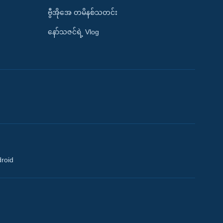
ဗွီအိုအေ တမိနစ်သတင်း
နော်သဇင်ရဲ့ Vlog
droid