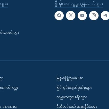
ုများ
ဗွီအိုအေ လူမှုကွန်ယက်များ
းလ်သတင်းလွှာ
ပညာ
မြန်မာပြည်မှပေးစာ
အနာဂတ်ကမ္ဘာ
မြင်ကွင်းကျယ်မှတ်စုများ
ကမ္ဘာတလွှားခရီးသွား
း အားကစား
ဒီသီတင်းပတ် အာရှနိုင်ငံရေး