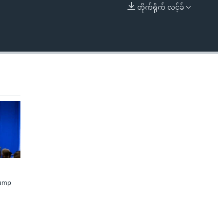
တိုက်ရိုက် လင့်ခ်
EMBED
rump