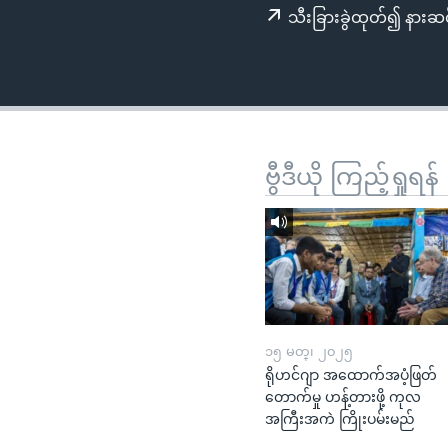
သုတပဒေသာ အင်္ဂလိပ်စာ
အ
သီးခြားခွဲထုတ်၍ နားဆင
ညွန်း
စာမျက်နှာ
သို့
ကျော်
ကြည့်
ရန်
ဗွီဒီယို ကြည့်ရှုရန်
ရှာဖွေ
ရန်
နေရာ
သို့
ကျော်
ရန်
၁၅ မတ္၊ ၂၀၂၅
ရိုဟင်ဂျာ အထောက်အပံ့ဖြတ်
တောက်မှု ဟန့်တားဖို့ ကုလ
အကြီးအကဲ ကြိုးပမ်းမည်