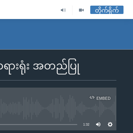
တိုက်ရိုက်
ခံတရားရုံး အတည်ပြု
EMBED
ble
1:32