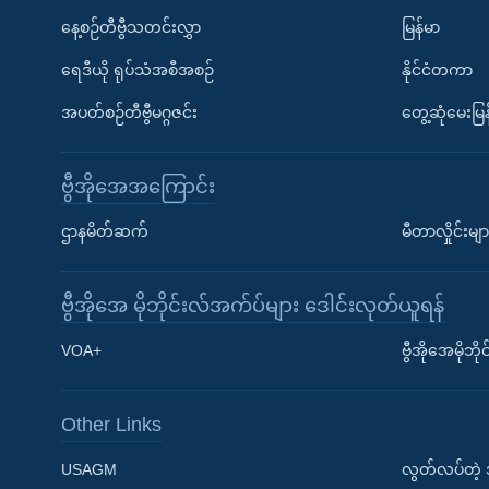
နေ့စဉ်တီဗွီသတင်းလွှာ
မြန်မာ
ရေဒီယို ရုပ်သံအစီအစဉ်
နိုင်ငံတကာ
အပတ်စဉ်တီဗွီမဂ္ဂဇင်း
တွေ့ဆုံမေးမြန
ဗွီအိုအေအကြောင်း
ဌာနမိတ်ဆက်
မီတာလှိုင်းမျာ
ဗွီအိုအေ မိုဘိုင်းလ်အက်ပ်များ ဒေါင်းလုတ်ယူရန်
Learning English
VOA+
ဗွီအိုအေမိုဘ
ဗွီအိုအေ လူမှုကွန်ယက်များ
Other Links
USAGM
လွတ်လပ်တဲ့