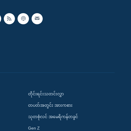
တိုင်းရင်းသတင်းလွှာ
တပတ်အတွင်း အားကစား
သုတစုံလင် အမေရိကန်တခွင်
Gen Z