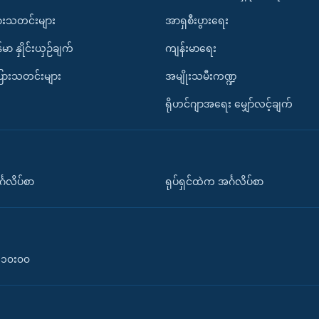
ားသတင်းများ
အာရှစီးပွားရေး
်မာ နှိုင်းယှဉ်ချက်
ကျန်းမာရေး
ပြားသတင်းများ
အမျိုးသမီးကဏ္ဍ
ရိုဟင်ဂျာအရေး မျှော်လင့်ချက်
်္ဂလိပ်စာ
ရုပ်ရှင်ထဲက အင်္ဂလိပ်စာ
၀-၁၀း၀၀