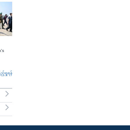
x's
်ရှုရန်