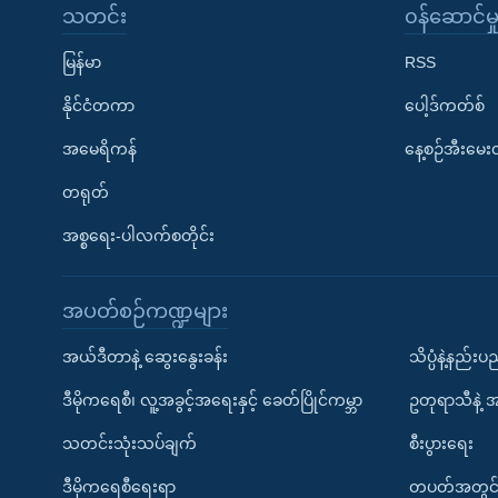
သတင်း
၀န်ဆောင်မှ
မြန်မာ
RSS
နိုင်ငံတကာ
ပေါ့ဒ်ကတ်စ်
အမေရိကန်
နေ့စဉ်အီးမေ
တရုတ်
အစ္စရေး-ပါလက်စတိုင်း
အပတ်စဉ်ကဏ္ဍများ
အယ်ဒီတာနဲ့ ဆွေးနွေးခန်း
သိပ္ပံနဲ့နည်း
ဒီမိုကရေစီ၊ လူ့အခွင့်အရေးနှင့် ခေတ်ပြိုင်ကမ္ဘာ
ဥတုရာသီနဲ့ 
သတင်းသုံးသပ်ချက်
စီးပွားရေး
ဒီမိုကရေစီရေးရာ
တပတ်အတွင်