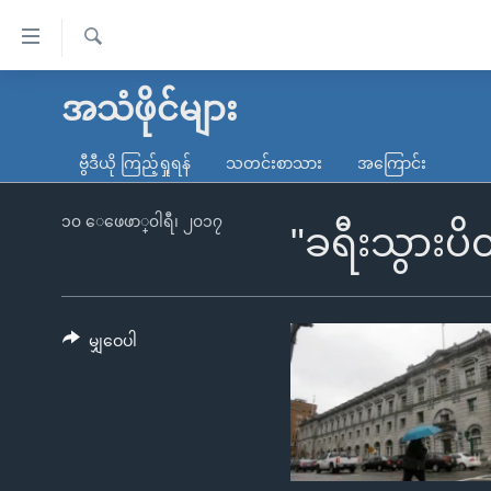
သုံး
ရ
ရှာဖွေ
လွယ်ကူ
မူလစာမျက်နှာ
အသံဖိုင်များ
ရ
စေ
မြန်မာ
လာ
ဗွီဒီယို ကြည့်ရှုရန်
သတင်းစာသား
အကြောင်း
သည့်
ဒ်
ကမ္ဘာ့သတင်းများ
Link
ဗွီဒီယို
နိုင်ငံတကာ
၁၀ ေဖေဖာ္၀ါရီ၊ ၂၀၁၇
"ခရီးသွားပိ
များ
သတင်းလွတ်လပ်ခွင့်
အမေရိကန်
ပင်မ
ရပ်ဝန်းတခု လမ်းတခု အလွန်
တရုတ်
အကြောင်းအရာ
အင်္ဂလိပ်စာလေ့လာမယ်
အစ္စရေး-ပါလက်စတိုင်း
မျှဝေပါ
သို့
အပတ်စဉ်ကဏ္ဍများ
အမေရိကန်သုံးအီဒီယံ
ကျော်
ကြည့်
ရေဒီယိုနှင့်ရုပ်သံ အချက်အလက်များ
မကြေးမုံရဲ့ အင်္ဂလိပ်စာ
ရေဒီယို
ရန်
ရေဒီယို/တီဗွီအစီအစဉ်
ရုပ်ရှင်ထဲက အင်္ဂလိပ်စာ
တီဗွီ
ပင်မ