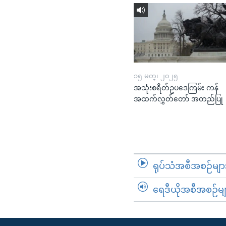
၁၅ မတ္၊ ၂၀၂၅
အသုံးစရိတ်ဥပဒေကြမ်း ကန်
အထက်လွှတ်တော် အတည်ပြု
ရုပ်သံအစီအစဉ်မျာ
ရေဒီယိုအစီအစဉ်မျ