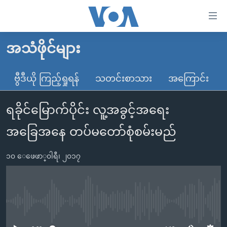
သုံး
ရ
လွယ်ကူ
အသံဖိုင်များ
မူလစာမျက်နှာ
စေ
မြန်မာ
ဗွီဒီယို ကြည့်ရှုရန်
သတင်းစာသား
အကြောင်း
သည့်
ကမ္ဘာ့သတင်းများ
Link
ရခိုင်မြောက်ပိုင်း လူ့အခွင့်အရေး
ဗွီဒီယို
နိုင်ငံတကာ
များ
သတင်းလွတ်လပ်ခွင့်
အမေရိကန်
အခြေအနေ တပ်မတော်စုံစမ်းမည်
ပင်မ
ရပ်ဝန်းတခု လမ်းတခု အလွန်
တရုတ်
အကြောင်းအရာ
၁၀ ေဖေဖာ္၀ါရီ၊ ၂၀၁၇
သို့
အင်္ဂလိပ်စာလေ့လာမယ်
အစ္စရေး-ပါလက်စတိုင်း
ကျော်
အပတ်စဉ်ကဏ္ဍများ
အမေရိကန်သုံးအီဒီယံ
ကြည့်
ရေဒီယိုနှင့်ရုပ်သံ အချက်အလက်များ
မကြေးမုံရဲ့ အင်္ဂလိပ်စာ
ရေဒီယို
ရန်
No media source currently available
ပင်မ
ရေဒီယို/တီဗွီအစီအစဉ်
ရုပ်ရှင်ထဲက အင်္ဂလိပ်စာ
တီဗွီ