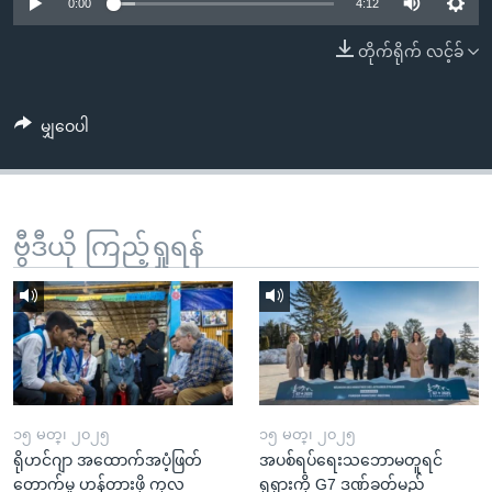
အ
0:00
4:12
သုတပဒေသာ အင်္ဂလိပ်စာ
ညွန်း
Learning English
တိုက်ရိုက် လင့်ခ်
စာမျက်နှာ
သို့
ဗွီအိုအေ လူမှုကွန်ယက်များ
ကျော်
မျှဝေပါ
ကြည့်
ရန်
ဘာသာစကားများ
ရှာဖွေ
ဗွီဒီယို ကြည့်ရှုရန်
ရန်
နေရာ
သို့
ကျော်
ရန်
၁၅ မတ္၊ ၂၀၂၅
၁၅ မတ္၊ ၂၀၂၅
ရိုဟင်ဂျာ အထောက်အပံ့ဖြတ်
အပစ်ရပ်ရေးသဘောမတူရင်
တောက်မှု ဟန့်တားဖို့ ကုလ
ရုရှားကို G7 ဒဏ်ခတ်မည်