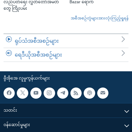
လည်ပတ်ရေး လွှတ်တော်အမတ်
Bazar ရောက်
တွေ ကြိုးပမ်း
အစီအစဉ်တွဲများအားလုံးကြည့်ရှုရန်
ရုပ်သံအစီအစဉ်များ
ရေဒီယိုအစီအစဉ်များ
ဗွီအိုအေ လူမှုကွန်ယက်များ
သတင်း
၀န်ဆောင်မှုများ