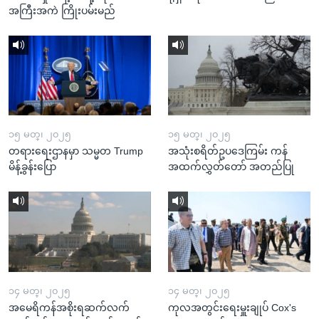
အကြီးအကဲ ကြိုးပမ်းမည်
၁၅ မတ္၊ ၂၀၂၅
၁၅ မတ္၊ ၂၀၂၅
တရားရေးဌာနမှာ သမ္မတ Trump
အသုံးစရိတ်ဥပဒေကြမ်း ကန်
မိန့်ခွန်းပြော
အထက်လွှတ်တော် အတည်ပြု
၁၄ မတ္၊ ၂၀၂၅
၁၄ မတ္၊ ၂၀၂၅
အမေရိကန်အစိုးရဆက်လက်
ကုလအတွင်းရေးမှူးချုပ် Cox's