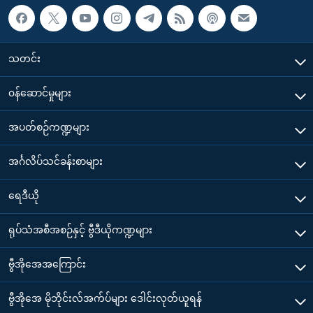
သတင်း
၀န်ဆောင်မှုများ
အပတ်စဉ်ကဏ္ဍများ
အင်္ဂလိပ်သင်ခန်းစာများ
ရေဒီယို
ရုပ်သံအစီအစဉ်နှင့် ဗွီဒီယိုကဏ္ဍများ
ဗွီအိုအေအကြောင်း
ဗွီအိုအေ မိုဘိုင်းလ်အက်ပ်များ ဒေါင်းလုတ်ယူရန်