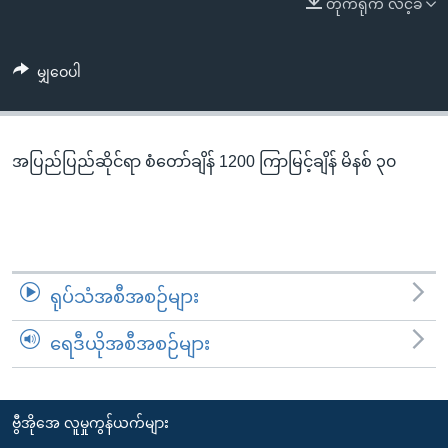
တိုက်ရိုက် လင့်ခ်
အ
သုတပဒေသာ အင်္ဂလိပ်စာ
ညွန်း
Learning English
စာမျက်နှာ
မျှဝေပါ
သို့
ဗွီအိုအေ လူမှုကွန်ယက်များ
ကျော်
ကြည့်
အပြည်ပြည်ဆိုင်ရာ စံတော်ချိန် 1200 ကြာမြင့်ချိန် မိနစ် ၃၀
ရန်
ဘာသာစကားများ
ရှာဖွေ
ရန်
နေရာ
သို့
ရုပ်သံအစီအစဉ်များ
ကျော်
ရန်
ရေဒီယိုအစီအစဉ်များ
ဗွီအိုအေ လူမှုကွန်ယက်များ