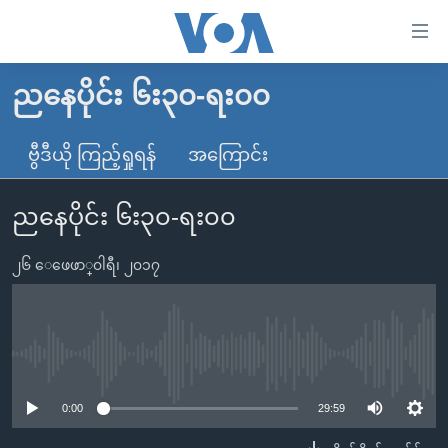
သုံး
ရ
လွယ်ကူ
ညနေပိုင်း ၆း၃၀-ရး၀၀
မူလစာမျက်နှာ
စေ
မြန်မာ
ဗွီဒီယို ကြည့်ရှုရန်
အကြောင်း
သည့်
ကမ္ဘာ့သတင်းများ
Link
ညနေပိုင်း ၆း၃၀-ရး၀၀
ဗွီဒီယို
နိုင်ငံတကာ
များ
သတင်းလွတ်လပ်ခွင့်
အမေရိကန်
ပင်မ
၂၆ ေဖေဖာ္၀ါရီ၊ ၂၀၁၇
ရပ်ဝန်းတခု လမ်းတခု အလွန်
တရုတ်
အကြောင်းအရာ
သို့
အင်္ဂလိပ်စာလေ့လာမယ်
အစ္စရေး-ပါလက်စတိုင်း
ကျော်
အပတ်စဉ်ကဏ္ဍများ
အမေရိကန်သုံးအီဒီယံ
No media source currently available
ကြည့်
ရေဒီယိုနှင့်ရုပ်သံ အချက်အလက်များ
မကြေးမုံရဲ့ အင်္ဂလိပ်စာ
ရေဒီယို
ရန်
0:00
29:59
ပင်မ
ရေဒီယို/တီဗွီအစီအစဉ်
ရုပ်ရှင်ထဲက အင်္ဂလိပ်စာ
တီဗွီ