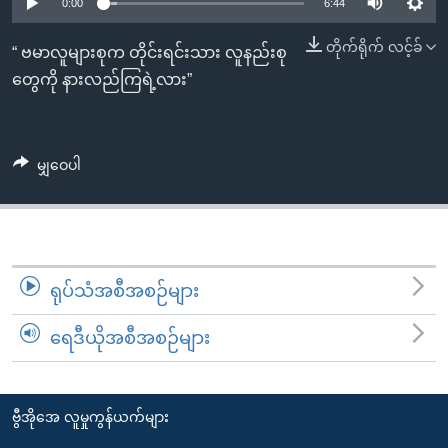
အ
0:00
6:44
သုတပဒေသာ အင်္ဂလိပ်စာ
ညွန်း
Learning English
တိုက်ရိုက် လင့်ခ်
“ ဗမာလူများစုက တိုင်းရင်းသား လူနည်းစု
စာမျက်နှာ
တွေကို နားလည်ကြရဲ့လား”
သို့
ဗွီအိုအေ လူမှုကွန်ယက်များ
ကျော်
ကြည့်
မျှဝေပါ
ရန်
ဘာသာစကားများ
ရှာဖွေ
ရန်
နေရာ
သို့
ရုပ်သံအစီအစဉ်များ
ကျော်
ရန်
ရေဒီယိုအစီအစဉ်များ
ဗွီအိုအေ လူမှုကွန်ယက်များ