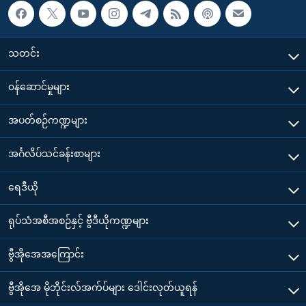
သတင်း
၀န်ဆောင်မှုများ
အပတ်စဉ်ကဏ္ဍများ
အင်္ဂလိပ်သင်ခန်းစာများ
ရေဒီယို
ရုပ်သံအစီအစဉ်နှင့် ဗွီဒီယိုကဏ္ဍများ
ဗွီအိုအေအကြောင်း
ဗွီအိုအေ မိုဘိုင်းလ်အက်ပ်များ ဒေါင်းလုတ်ယူရန်