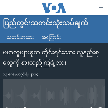
သုံး
ရ
လွယ်ကူ
ပြည်တွင်းသတင်းသုံးသပ်ချက်
မူလစာမျက်နှာ
စေ
မြန်မာ
သတင်းစာသား
အကြောင်း
သည့်
ကမ္ဘာ့သတင်းများ
Link
ဗမာလူများစုက တိုင်းရင်းသား လူနည်းစု
ဗွီဒီယို
နိုင်ငံတကာ
များ
သတင်းလွတ်လပ်ခွင့်
အမေရိကန်
တွေကို နားလည်ကြရဲ့လား
ပင်မ
ရပ်ဝန်းတခု လမ်းတခု အလွန်
တရုတ်
အကြောင်းအရာ
၁၃ ေဖေဖာ္၀ါရီ၊ ၂၀၁၇
သို့
အင်္ဂလိပ်စာလေ့လာမယ်
အစ္စရေး-ပါလက်စတိုင်း
ကျော်
အပတ်စဉ်ကဏ္ဍများ
အမေရိကန်သုံးအီဒီယံ
ကြည့်
ရေဒီယိုနှင့်ရုပ်သံ အချက်အလက်များ
မကြေးမုံရဲ့ အင်္ဂလိပ်စာ
ရေဒီယို
ရန်
No media source currently available
ပင်မ
ရေဒီယို/တီဗွီအစီအစဉ်
ရုပ်ရှင်ထဲက အင်္ဂလိပ်စာ
တီဗွီ